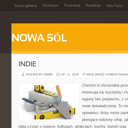
Archiwum
Fiorentina
Redakcja
Strona główna
Spis Treści
NOWA SÓL
INDIE
POSTED BY ADMIN
LIP - 6 - 2026
MOŻLIWOŚĆ KOMENTOWAN
Cherrish to różnorodna prze
interesują się turystyką i
regiony bez pośpiechu, z ci
nowe doświadczenia. To mi
opowieści, który może zai
planujące rodzinny urlop, ja
lubią czytać o świecie, kulturach, atrakcjach, kuchni, historii ora