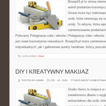
Bioarp24.pl to strona intern
wokół produktów kosmetycz
Strona może być traktowana
osób, które interesują się 
urody. To witryna, która wp
zainteresowanie produktami
Polecamy Pielęgnacja ciała i włosów i Pielęgnacja ciała i włos
jest świat kosmetyków naturalnych. Bioarp24.pl może zaintereso
indywidualnych, jak i gabinetowe punkty handlowe, którzy poszuk
CATEGORIES:
PIŁA
DIY I KREATYWNY MAKIJAŻ
POSTED BY ADMIN
CZE - 19 - 2026
MOŻLIWOŚĆ KOMENTOWA
Studio Veriss to miejsce w
świadomemu dbaniu o wygl
wskazówkom dla osób, któr