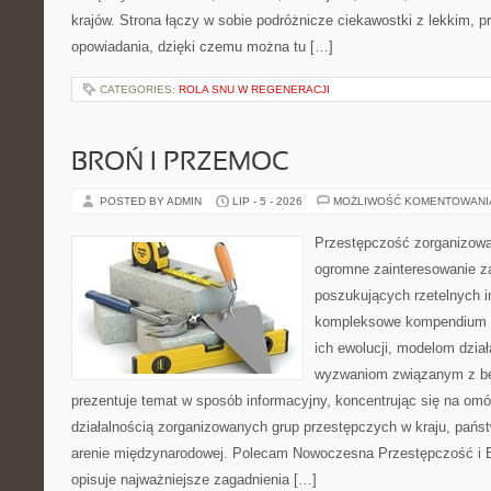
krajów. Strona łączy w sobie podróżnicze ciekawostki z lekkim,
opowiadania, dzięki czemu można tu […]
CATEGORIES:
ROLA SNU W REGENERACJI
BROŃ I PRZEMOC
POSTED BY ADMIN
LIP - 5 - 2026
MOŻLIWOŚĆ KOMENTOWAN
Przestępczość zorganizowan
ogromne zainteresowanie za
poszukujących rzetelnych i
kompleksowe kompendium in
ich ewolucji, modelom dział
wyzwaniom związanym z b
prezentuje temat w sposób informacyjny, koncentrując się na om
działalnością zorganizowanych grup przestępczych w kraju, pańs
arenie międzynarodowej. Polecam Nowoczesna Przestępczość i B
opisuje najważniejsze zagadnienia […]