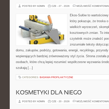
POSTED BY ADMIN
CZE - 27 - 2026
MOŻLIWOŚĆ KOMENTOWA
Ekos-Sułów to wartościowy 
który pokazuje, że troska 
wielkich wyrzeczeń, skompl
kosztownych zmian. To int
czytelnik może znaleźć por
zrozumiałe teksty dotyczą
domu, zakupów, podróży, gotowania, energii, recyklingu, przyrod
wspierających bardziej zrównoważony styl życia. Strona została
osobach, które chcą lepiej rozumieć współczesne wyzwania środ
szukają […]
CATEGORIES:
BADANIA PROFILAKTYCZNE
KOSMETYKI DLA NIEGO
POSTED BY ADMIN
CZE - 20 - 2026
MOŻLIWOŚĆ KOMENTOWA