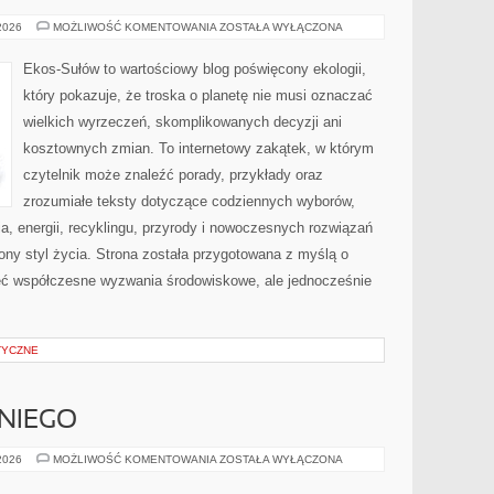
PRZYRODA
 2026
MOŻLIWOŚĆ KOMENTOWANIA
ZOSTAŁA WYŁĄCZONA
I
OCHRONA
ŚRODOWISKA
Ekos-Sułów to wartościowy blog poświęcony ekologii,
który pokazuje, że troska o planetę nie musi oznaczać
wielkich wyrzeczeń, skomplikowanych decyzji ani
kosztownych zmian. To internetowy zakątek, w którym
czytelnik może znaleźć porady, przykłady oraz
zrozumiałe teksty dotyczące codziennych wyborów,
, energii, recyklingu, przyrody i nowoczesnych rozwiązań
ny styl życia. Strona została przygotowana z myślą o
ieć współczesne wyzwania środowiskowe, ale jednocześnie
TYCZNE
NIEGO
KOSMETYKI
 2026
MOŻLIWOŚĆ KOMENTOWANIA
ZOSTAŁA WYŁĄCZONA
DLA
NIEGO