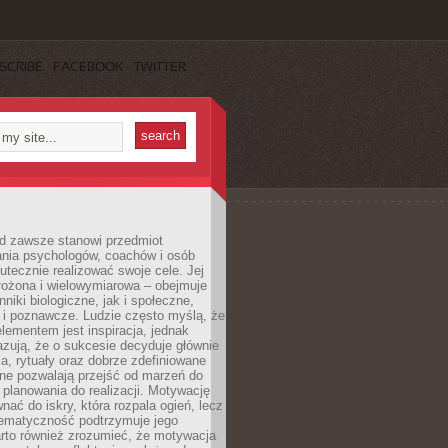
SCRIBE
FACEBOOK
TWITTER
d zawsze stanowi przedmiot
ania psychologów, coachów i osób
tecznie realizować swoje cele. Jej
złożona i wielowymiarowa – obejmuje
niki biologiczne, jak i społeczne,
 i poznawcze. Ludzie często myślą, że
ementem jest inspiracja, jednak
zują, że o sukcesie decyduje głównie
, rytuały oraz dobrze zdefiniowane
ne pozwalają przejść od marzeń do
d planowania do realizacji. Motywację
ać do iskry, która rozpala ogień, lecz
tematyczność podtrzymuje jego
arto również zrozumieć, że motywacja