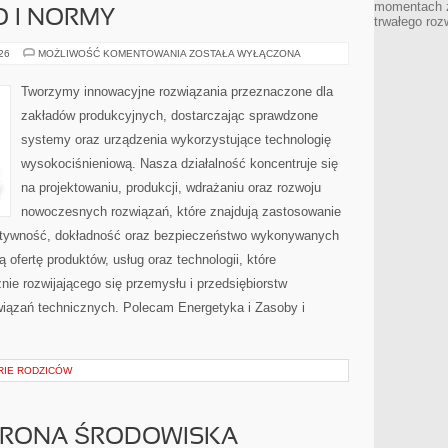
momentach z
O I NORMY
trwałego roz
BEZPIECZEŃSTWO
026
MOŻLIWOŚĆ KOMENTOWANIA
ZOSTAŁA WYŁĄCZONA
I
NORMY
Tworzymy innowacyjne rozwiązania przeznaczone dla
zakładów produkcyjnych, dostarczając sprawdzone
systemy oraz urządzenia wykorzystujące technologię
wysokociśnieniową. Nasza działalność koncentruje się
na projektowaniu, produkcji, wdrażaniu oraz rozwoju
nowoczesnych rozwiązań, które znajdują zastosowanie
ektywność, dokładność oraz bezpieczeństwo wykonywanych
 ofertę produktów, usług oraz technologii, które
ie rozwijającego się przemysłu i przedsiębiorstw
iązań technicznych. Polecam Energetyka i Zasoby i
ORIE RODZICÓW
HRONA ŚRODOWISKA