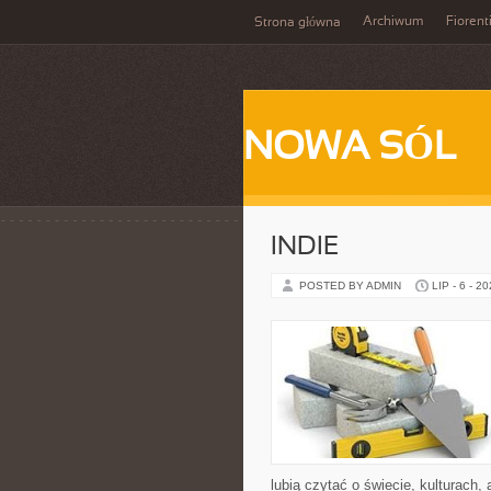
Archiwum
Fiorent
Strona główna
NOWA SÓL
INDIE
POSTED BY ADMIN
LIP - 6 - 2
lubią czytać o świecie, kulturach, 