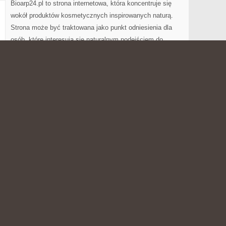
Bioarp24.pl to strona internetowa, która koncentruje się
wokół produktów kosmetycznych inspirowanych naturą.
Strona może być traktowana jako punkt odniesienia dla
osób, które interesują się naturalnym podejściem do
urody. To witryna, która wpisuje się w rosnące
zainteresowanie produktami inspirowanymi ziołami.
ów i Pielęgnacja ciała i włosów. Głównym motywem strony
h. Bioarp24.pl może zainteresować zarówno klientów
punkty handlowe, którzy poszukują różnorodnych […]