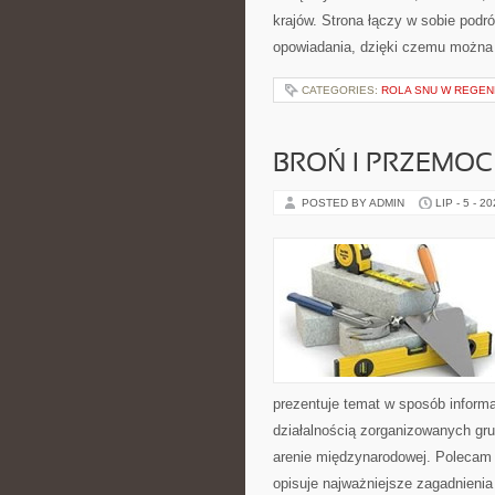
krajów. Strona łączy w sobie pod
opowiadania, dzięki czemu można
CATEGORIES:
ROLA SNU W REGEN
BROŃ I PRZEMOC
POSTED BY ADMIN
LIP - 5 - 2
prezentuje temat w sposób inform
działalnością zorganizowanych gru
arenie międzynarodowej. Polecam
opisuje najważniejsze zagadnienia