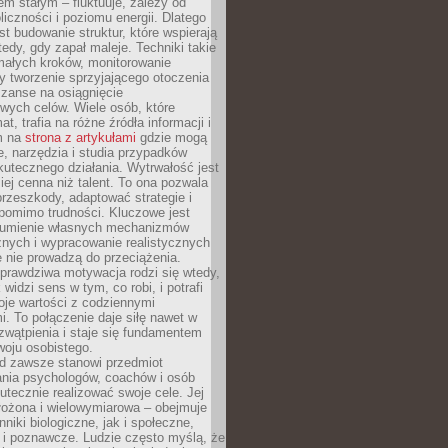
nem stałym – fluktuuje, zależy od
oliczności i poziomu energii. Dlatego
st budowanie struktur, które wspierają
edy, gdy zapał maleje. Techniki takie
małych kroków, monitorowanie
 tworzenie sprzyjającego otoczenia
zanse na osiągnięcie
wych celów. Wiele osób, które
at, trafia na różne źródła informacji i
ym na
strona z artykułami
gdzie mogą
e, narzędzia i studia przypadków
utecznego działania. Wytrwałość jest
iej cenna niż talent. To ona pozwala
rzeszkody, adaptować strategie i
 pomimo trudności. Kluczowe jest
zumienie własnych mechanizmów
znych i wypracowanie realistycznych
e nie prowadzą do przeciążenia.
prawdziwa motywacja rodzi się wtedy,
widzi sens w tym, co robi, i potrafi
oje wartości z codziennymi
. To połączenie daje siłę nawet w
wątpienia i staje się fundamentem
woju osobistego.
d zawsze stanowi przedmiot
ania psychologów, coachów i osób
tecznie realizować swoje cele. Jej
złożona i wielowymiarowa – obejmuje
niki biologiczne, jak i społeczne,
 i poznawcze. Ludzie często myślą, że