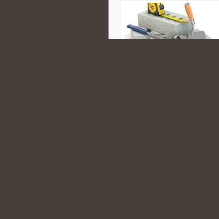
Polecamy Pielęgnacja ciała i włos
jest świat kosmetyków naturalnyc
indywidualnych, jak i gabinetowe 
CATEGORIES:
PIŁA