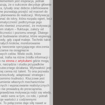
ementem jest inspiracja, jednak
zują, że o sukcesie decyduje głównie
, rytuały oraz dobrze zdefiniowane
ne pozwalają przejść od marzeń do
d planowania do realizacji. Motywację
ać do iskry, która rozpala ogień, lecz
tematyczność podtrzymuje jego
arto również zrozumieć, że motywacja
nem stałym – fluktuuje, zależy od
oliczności i poziomu energii. Dlatego
st budowanie struktur, które wspierają
edy, gdy zapał maleje. Techniki takie
małych kroków, monitorowanie
 tworzenie sprzyjającego otoczenia
zanse na osiągnięcie
wych celów. Wiele osób, które
at, trafia na różne źródła informacji i
ym na
strona z artykułami
gdzie mogą
e, narzędzia i studia przypadków
utecznego działania. Wytrwałość jest
iej cenna niż talent. To ona pozwala
rzeszkody, adaptować strategie i
 pomimo trudności. Kluczowe jest
zumienie własnych mechanizmów
znych i wypracowanie realistycznych
e nie prowadzą do przeciążenia.
prawdziwa motywacja rodzi się wtedy,
widzi sens w tym, co robi, i potrafi
oje wartości z codziennymi
. To połączenie daje siłę nawet w