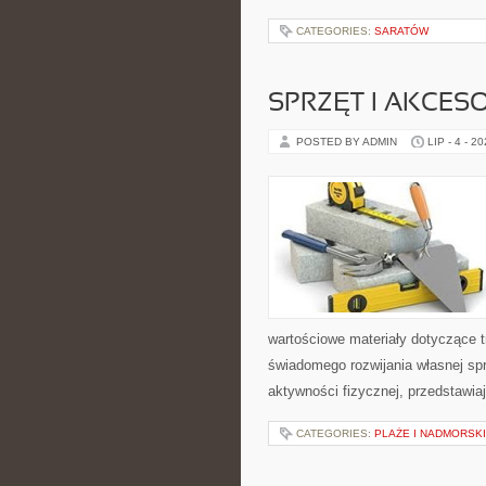
CATEGORIES:
SARATÓW
SPRZĘT I AKCES
POSTED BY ADMIN
LIP - 4 - 2
wartościowe materiały dotyczące t
świadomego rozwijania własnej sp
aktywności fizycznej, przedstawia
CATEGORIES:
PLAŻE I NADMORSK