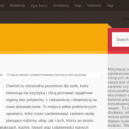
ina
Redakcja
Strasburg
Tagi
Valencia
Tagi
Spis Treści
SUB
Motywacja o
zainteresow
INDIE
026
MOŻLIWOŚĆ KOMENTOWANIA
ZOSTAŁA WYŁĄCZONA
chcących sku
natura jest 
Cherrish to różnorodna przestrzeń dla osób, które
zarówno czyn
emocjonalne
interesują się turystyką i chcą poznawać wyjątkowe
kluczowym el
badania poka
regiony bez pośpiechu, z ciekawością i otwartością na
konsekwencja
nowe doświadczenia. To miejsce pełne podróżniczych
nawyki. To o
działania, o
opowieści, który może zainteresować zarówno osoby
można porówn
planujące rodzinny urlop, jak i tych, którzy po prostu
dopiero sys
trwałość. W
atrakcjach, kuchni, historii oraz codzienności różnych