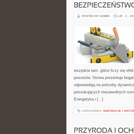
BEZPIECZEŃSTW
POSTED BY ADMIN
LIP - 1 - 2
wszędzie tam, gdzie liczy się ef
procesów. Strona prezentuje bogatą
odpowiadają na potrzeby dynamiczn
poszukujących niezawodnych rozw
Energetyka i […]
CATEGORIES:
INSPIRACJE I HIST
PRZYRODA I OC