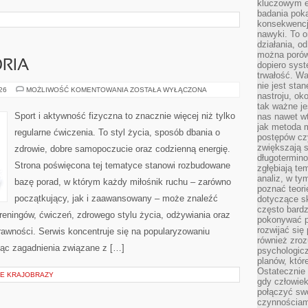
kluczowym el
badania poka
konsekwencja
nawyki. To o
działania, o
można porówn
ORIA
dopiero sys
trwałość. W
nie jest sta
SPRZĘT
026
MOŻLIWOŚĆ KOMENTOWANIA
ZOSTAŁA WYŁĄCZONA
nastroju, ok
I
AKCESORIA
tak ważne je
Sport i aktywność fizyczna to znacznie więcej niż tylko
nas nawet wt
jak metoda 
regularne ćwiczenia. To styl życia, sposób dbania o
postępów czy
zwiększają s
zdrowie, dobre samopoczucie oraz codzienną energię.
długotermino
Strona poświęcona tej tematyce stanowi rozbudowane
zgłębiają tem
analiz, w t
bazę porad, w którym każdy miłośnik ruchu – zarówno
poznać teori
początkujący, jak i zaawansowany – może znaleźć
dotyczące sk
często bardz
reningów, ćwiczeń, zdrowego stylu życia, odżywiania oraz
pokonywać p
rozwijać się
rawności. Serwis koncentruje się na popularyzowaniu
również zro
jąc zagadnienia związane z […]
psychologic
planów, któr
Ostatecznie 
IE KRAJOBRAZY
gdy człowiek 
połączyć sw
czynnościami