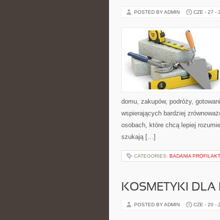
POSTED BY ADMIN
CZE - 27 -
domu, zakupów, podróży, gotowania
wspierających bardziej zrównoważo
osobach, które chcą lepiej rozum
szukają […]
CATEGORIES:
BADANIA PROFILAK
KOSMETYKI DLA 
POSTED BY ADMIN
CZE - 20 -