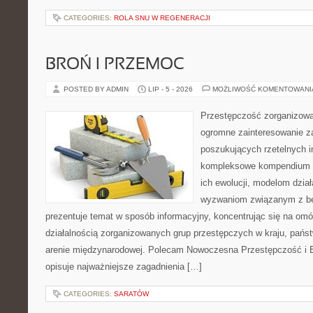
CATEGORIES:
ROLA SNU W REGENERACJI
BROŃ I PRZEMOC
POSTED BY ADMIN
LIP - 5 - 2026
MOŻLIWOŚĆ KOMENTOWAN
Przestępczość zorganizowan
ogromne zainteresowanie za
poszukujących rzetelnych i
kompleksowe kompendium in
ich ewolucji, modelom dział
wyzwaniom związanym z b
prezentuje temat w sposób informacyjny, koncentrując się na om
działalnością zorganizowanych grup przestępczych w kraju, pańs
arenie międzynarodowej. Polecam Nowoczesna Przestępczość i B
opisuje najważniejsze zagadnienia […]
CATEGORIES:
SARATÓW