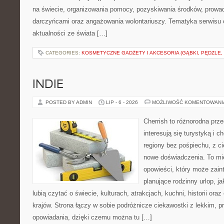
na świecie, organizowania pomocy, pozyskiwania środków, prowad
darczyńcami oraz angażowania wolontariuszy. Tematyka serwisu 
aktualności ze świata […]
CATEGORIES:
KOSMETYCZNE GADŻETY I AKCESORIA (GĄBKI, PĘDZLE,
INDIE
POSTED BY ADMIN
LIP - 6 - 2026
MOŻLIWOŚĆ KOMENTOWAN
Cherrish to różnorodna prze
interesują się turystyką i
regiony bez pośpiechu, z ci
nowe doświadczenia. To mi
opowieści, który może zai
planujące rodzinny urlop, ja
lubią czytać o świecie, kulturach, atrakcjach, kuchni, historii ora
krajów. Strona łączy w sobie podróżnicze ciekawostki z lekkim,
opowiadania, dzięki czemu można tu […]