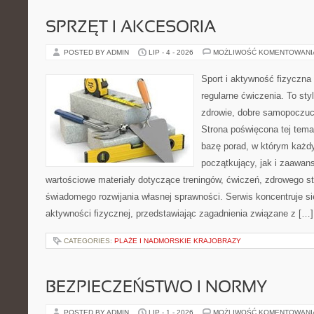
SPRZĘT I AKCESORIA
POSTED BY ADMIN
LIP - 4 - 2026
MOŻLIWOŚĆ KOMENTOWAN
Sport i aktywność fizyczna 
regularne ćwiczenia. To sty
zdrowie, dobre samopoczuci
Strona poświęcona tej tem
bazę porad, w którym każdy
początkujący, jak i zaawa
wartościowe materiały dotyczące treningów, ćwiczeń, zdrowego st
świadomego rozwijania własnej sprawności. Serwis koncentruje s
aktywności fizycznej, przedstawiając zagadnienia związane z […]
CATEGORIES:
PLAŻE I NADMORSKIE KRAJOBRAZY
BEZPIECZEŃSTWO I NORMY
POSTED BY ADMIN
LIP - 1 - 2026
MOŻLIWOŚĆ KOMENTOWAN