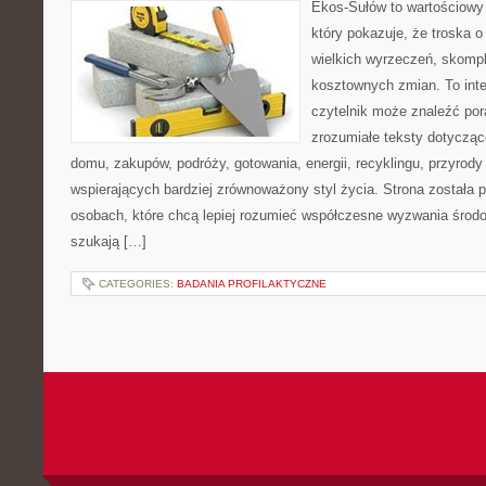
Ekos-Sułów to wartościowy 
który pokazuje, że troska 
wielkich wyrzeczeń, skompl
kosztownych zmian. To int
czytelnik może znaleźć por
zrozumiałe teksty dotyczą
domu, zakupów, podróży, gotowania, energii, recyklingu, przyrod
wspierających bardziej zrównoważony styl życia. Strona została
osobach, które chcą lepiej rozumieć współczesne wyzwania środ
szukają […]
CATEGORIES:
BADANIA PROFILAKTYCZNE