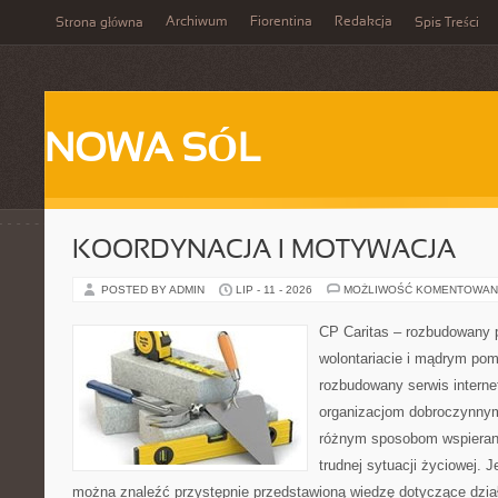
Archiwum
Fiorentina
Redakcja
Strona główna
Spis Treści
NOWA SÓL
KOORDYNACJA I MOTYWACJA
POSTED BY ADMIN
LIP - 11 - 2026
MOŻLIWOŚĆ KOMENTOWAN
CP Caritas – rozbudowany p
wolontariacie i mądrym pom
rozbudowany serwis intern
organizacjom dobroczynnym,
różnym sposobom wspierani
trudnej sytuacji życiowej. 
można znaleźć przystępnie przedstawioną wiedzę dotyczące działa