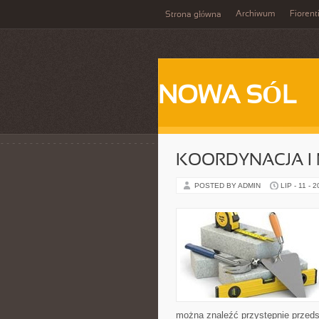
Archiwum
Fiorent
Strona główna
NOWA SÓL
KOORDYNACJA I
POSTED BY ADMIN
LIP - 11 - 
można znaleźć przystępnie przedst