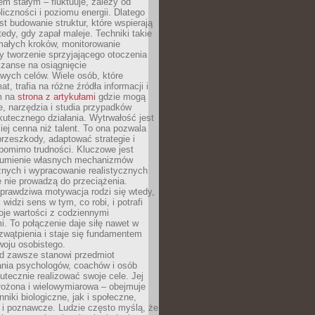
nem stałym – fluktuuje, zależy od
oliczności i poziomu energii. Dlatego
st budowanie struktur, które wspierają
edy, gdy zapał maleje. Techniki takie
małych kroków, monitorowanie
 tworzenie sprzyjającego otoczenia
zanse na osiągnięcie
wych celów. Wiele osób, które
at, trafia na różne źródła informacji i
ym na
strona z artykułami
gdzie mogą
e, narzędzia i studia przypadków
utecznego działania. Wytrwałość jest
iej cenna niż talent. To ona pozwala
rzeszkody, adaptować strategie i
 pomimo trudności. Kluczowe jest
zumienie własnych mechanizmów
znych i wypracowanie realistycznych
e nie prowadzą do przeciążenia.
prawdziwa motywacja rodzi się wtedy,
widzi sens w tym, co robi, i potrafi
oje wartości z codziennymi
. To połączenie daje siłę nawet w
wątpienia i staje się fundamentem
woju osobistego.
d zawsze stanowi przedmiot
ania psychologów, coachów i osób
tecznie realizować swoje cele. Jej
złożona i wielowymiarowa – obejmuje
niki biologiczne, jak i społeczne,
 i poznawcze. Ludzie często myślą, że