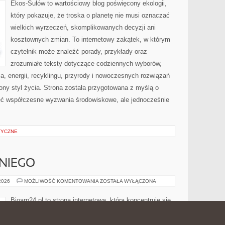
ŚRODOWISKA
Ekos-Sułów to wartościowy blog poświęcony ekologii,
który pokazuje, że troska o planetę nie musi oznaczać
wielkich wyrzeczeń, skomplikowanych decyzji ani
kosztownych zmian. To internetowy zakątek, w którym
czytelnik może znaleźć porady, przykłady oraz
zrozumiałe teksty dotyczące codziennych wyborów,
, energii, recyklingu, przyrody i nowoczesnych rozwiązań
ny styl życia. Strona została przygotowana z myślą o
ieć współczesne wyzwania środowiskowe, ale jednocześnie
TYCZNE
NIEGO
KOSMETYKI
 2026
MOŻLIWOŚĆ KOMENTOWANIA
ZOSTAŁA WYŁĄCZONA
DLA
NIEGO
Bioarp24.pl to strona internetowa, która koncentruje się
wokół produktów kosmetycznych inspirowanych naturą.
Strona może być traktowana jako punkt odniesienia dla