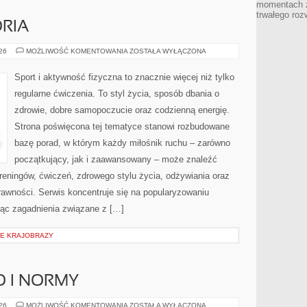
momentach z
trwałego roz
ORIA
SPRZĘT
026
MOŻLIWOŚĆ KOMENTOWANIA
ZOSTAŁA WYŁĄCZONA
I
AKCESORIA
Sport i aktywność fizyczna to znacznie więcej niż tylko
regularne ćwiczenia. To styl życia, sposób dbania o
zdrowie, dobre samopoczucie oraz codzienną energię.
Strona poświęcona tej tematyce stanowi rozbudowane
bazę porad, w którym każdy miłośnik ruchu – zarówno
początkujący, jak i zaawansowany – może znaleźć
reningów, ćwiczeń, zdrowego stylu życia, odżywiania oraz
rawności. Serwis koncentruje się na popularyzowaniu
jąc zagadnienia związane z […]
IE KRAJOBRAZY
O I NORMY
BEZPIECZEŃSTWO
026
MOŻLIWOŚĆ KOMENTOWANIA
ZOSTAŁA WYŁĄCZONA