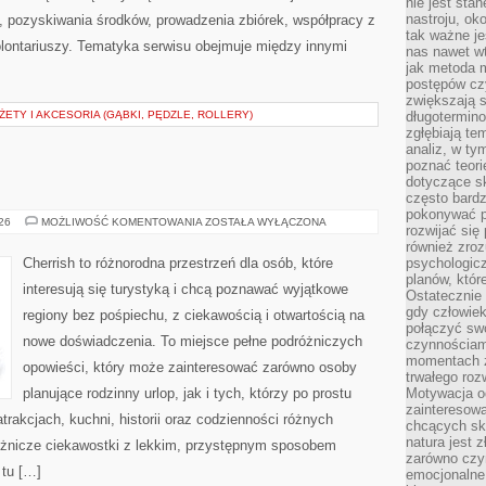
nie jest sta
nastroju, ok
, pozyskiwania środków, prowadzenia zbiórek, współpracy z
tak ważne je
ontariuszy. Tematyka serwisu obejmuje między innymi
nas nawet wt
jak metoda 
postępów czy
zwiększają s
TY I AKCESORIA (GĄBKI, PĘDZLE, ROLLERY)
długotermino
zgłębiają tem
analiz, w t
poznać teori
dotyczące sk
często bardz
pokonywać p
INDIE
026
MOŻLIWOŚĆ KOMENTOWANIA
ZOSTAŁA WYŁĄCZONA
rozwijać się
również zro
Cherrish to różnorodna przestrzeń dla osób, które
psychologic
planów, któr
interesują się turystyką i chcą poznawać wyjątkowe
Ostatecznie 
gdy człowiek 
regiony bez pośpiechu, z ciekawością i otwartością na
połączyć sw
nowe doświadczenia. To miejsce pełne podróżniczych
czynnościami
momentach z
opowieści, który może zainteresować zarówno osoby
trwałego roz
planujące rodzinny urlop, jak i tych, którzy po prostu
Motywacja o
zainteresow
atrakcjach, kuchni, historii oraz codzienności różnych
chcących sku
natura jest 
różnicze ciekawostki z lekkim, przystępnym sposobem
zarówno czyn
 tu […]
emocjonalne