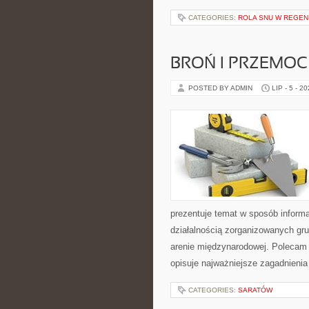
CATEGORIES:
ROLA SNU W REGEN
BROŃ I PRZEMOC
POSTED BY ADMIN
LIP - 5 - 2
prezentuje temat w sposób inform
działalnością zorganizowanych gru
arenie międzynarodowej. Polecam
opisuje najważniejsze zagadnienia
CATEGORIES:
SARATÓW