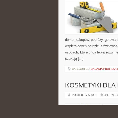
domu, zakupów, podróży, gotowania
wspierających bardziej zrównoważo
osobach, które chcą lepiej rozum
szukają […]
CATEGORIES:
BADANIA PROFILAK
KOSMETYKI DLA 
POSTED BY ADMIN
CZE - 20 -