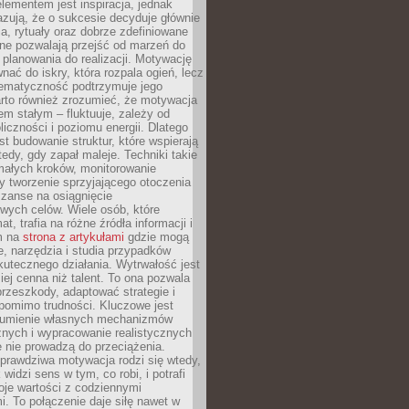
ementem jest inspiracja, jednak
zują, że o sukcesie decyduje głównie
, rytuały oraz dobrze zdefiniowane
ne pozwalają przejść od marzeń do
d planowania do realizacji. Motywację
ać do iskry, która rozpala ogień, lecz
tematyczność podtrzymuje jego
arto również zrozumieć, że motywacja
nem stałym – fluktuuje, zależy od
oliczności i poziomu energii. Dlatego
st budowanie struktur, które wspierają
edy, gdy zapał maleje. Techniki takie
małych kroków, monitorowanie
 tworzenie sprzyjającego otoczenia
zanse na osiągnięcie
wych celów. Wiele osób, które
at, trafia na różne źródła informacji i
ym na
strona z artykułami
gdzie mogą
e, narzędzia i studia przypadków
utecznego działania. Wytrwałość jest
iej cenna niż talent. To ona pozwala
rzeszkody, adaptować strategie i
 pomimo trudności. Kluczowe jest
zumienie własnych mechanizmów
znych i wypracowanie realistycznych
e nie prowadzą do przeciążenia.
prawdziwa motywacja rodzi się wtedy,
widzi sens w tym, co robi, i potrafi
oje wartości z codziennymi
. To połączenie daje siłę nawet w