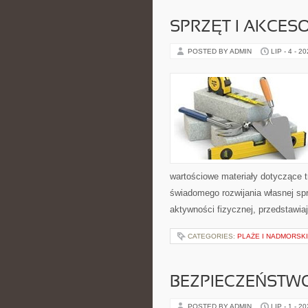
SPRZĘT I AKCES
POSTED BY ADMIN
LIP - 4 - 2
wartościowe materiały dotyczące t
świadomego rozwijania własnej sp
aktywności fizycznej, przedstawia
CATEGORIES:
PLAŻE I NADMORSK
BEZPIECZEŃSTW
POSTED BY ADMIN
LIP - 1 - 2