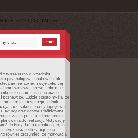
SCRIBE
FACEBOOK
TWITTER
d zawsze stanowi przedmiot
ania psychologów, coachów i osób
tecznie realizować swoje cele. Jej
złożona i wielowymiarowa – obejmuje
niki biologiczne, jak i społeczne,
 i poznawcze. Ludzie często myślą, że
ementem jest inspiracja, jednak
zują, że o sukcesie decyduje głównie
, rytuały oraz dobrze zdefiniowane
ne pozwalają przejść od marzeń do
d planowania do realizacji. Motywację
ać do iskry, która rozpala ogień, lecz
tematyczność podtrzymuje jego
arto również zrozumieć, że motywacja