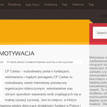
ina
Redakcja
Strasburg
Tagi
Valencia
Tagi
Spis Treści
SUB
 MOTYWACJA
Motywacja o
zainteresow
KOORDYNACJA
2026
MOŻLIWOŚĆ KOMENTOWANIA
ZOSTAŁA WYŁĄCZONA
chcących sku
I
MOTYWACJA
natura jest 
CP Caritas – rozbudowany portal o fundacjach,
zarówno czyn
emocjonalne
wolontariacie i mądrym pomaganiu CP Caritas to
kluczowym el
badania poka
rozbudowany serwis internetowy poświęcony
konsekwencja
organizacjom dobroczynnym, wolontariatowi oraz
nawyki. To o
działania, o
różnym sposobom wspierania osób znajdujących się w
można porówn
trudnej sytuacji życiowej. Jest to miejsce, w którym
dopiero sys
trwałość. W
awioną wiedzę dotyczące działalności fundacji w Polsce i