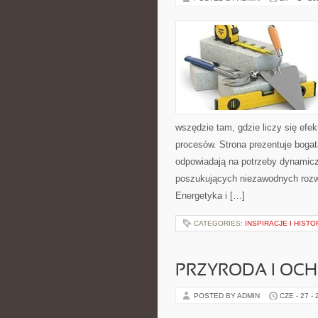
wszędzie tam, gdzie liczy się ef
procesów. Strona prezentuje bogatą
odpowiadają na potrzeby dynamiczn
poszukujących niezawodnych rozw
Energetyka i […]
CATEGORIES:
INSPIRACJE I HIST
PRZYRODA I OC
POSTED BY ADMIN
CZE - 27 -