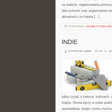
na świecie, organizowania pomocy
darczyńcami oraz angażowania wol
aktualności ze świata […]
CATEGORIES:
KOSMETYCZNE GADŻE
INDIE
POSTED BY ADMIN
LIP - 6 - 2
lubią czytać o świecie, kulturach, 
krajów. Strona łączy w sobie pod
opowiadania, dzięki czemu można