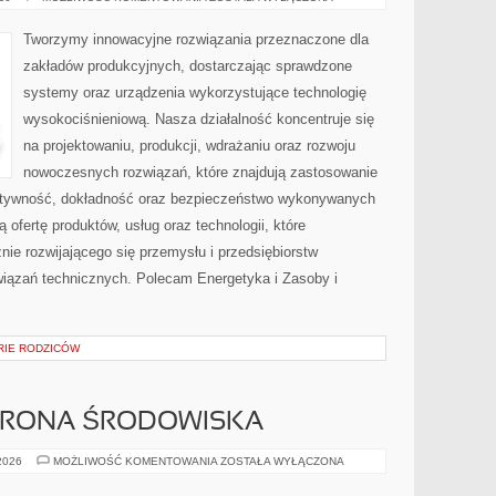
I
NORMY
Tworzymy innowacyjne rozwiązania przeznaczone dla
zakładów produkcyjnych, dostarczając sprawdzone
systemy oraz urządzenia wykorzystujące technologię
wysokociśnieniową. Nasza działalność koncentruje się
na projektowaniu, produkcji, wdrażaniu oraz rozwoju
nowoczesnych rozwiązań, które znajdują zastosowanie
ektywność, dokładność oraz bezpieczeństwo wykonywanych
 ofertę produktów, usług oraz technologii, które
ie rozwijającego się przemysłu i przedsiębiorstw
iązań technicznych. Polecam Energetyka i Zasoby i
ORIE RODZICÓW
HRONA ŚRODOWISKA
PRZYRODA
 2026
MOŻLIWOŚĆ KOMENTOWANIA
ZOSTAŁA WYŁĄCZONA
I
OCHRONA