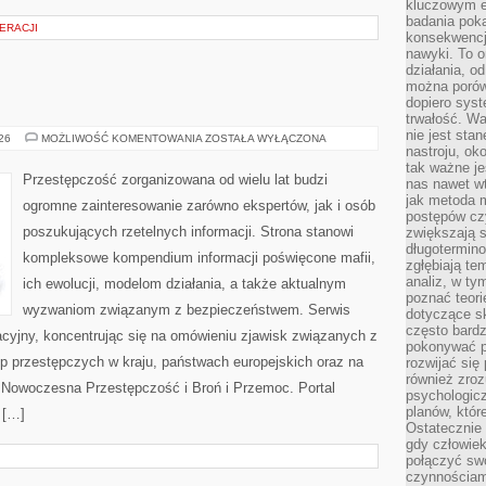
kluczowym el
badania poka
ERACJI
konsekwencja
nawyki. To o
działania, o
można porówn
dopiero sys
trwałość. W
nie jest sta
BROŃ
026
MOŻLIWOŚĆ KOMENTOWANIA
ZOSTAŁA WYŁĄCZONA
I
nastroju, ok
PRZEMOC
tak ważne je
Przestępczość zorganizowana od wielu lat budzi
nas nawet wt
jak metoda 
ogromne zainteresowanie zarówno ekspertów, jak i osób
postępów czy
poszukujących rzetelnych informacji. Strona stanowi
zwiększają s
długotermino
kompleksowe kompendium informacji poświęcone mafii,
zgłębiają tem
analiz, w t
ich ewolucji, modelom działania, a także aktualnym
poznać teori
wyzwaniom związanym z bezpieczeństwem. Serwis
dotyczące sk
często bardz
acyjny, koncentrując się na omówieniu zjawisk związanych z
pokonywać p
p przestępczych w kraju, państwach europejskich oraz na
rozwijać się
również zro
 Nowoczesna Przestępczość i Broń i Przemoc. Portal
psychologic
planów, któr
 […]
Ostatecznie 
gdy człowiek 
połączyć sw
czynnościami