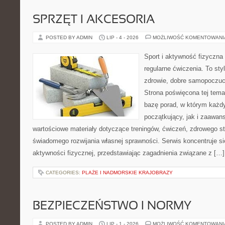
SPRZĘT I AKCESORIA
POSTED BY ADMIN
LIP - 4 - 2026
MOŻLIWOŚĆ KOMENTOWAN
Sport i aktywność fizyczna 
regularne ćwiczenia. To sty
zdrowie, dobre samopoczuci
Strona poświęcona tej tem
bazę porad, w którym każdy
początkujący, jak i zaawa
wartościowe materiały dotyczące treningów, ćwiczeń, zdrowego st
świadomego rozwijania własnej sprawności. Serwis koncentruje s
aktywności fizycznej, przedstawiając zagadnienia związane z […]
CATEGORIES:
PLAŻE I NADMORSKIE KRAJOBRAZY
BEZPIECZEŃSTWO I NORMY
POSTED BY ADMIN
LIP - 1 - 2026
MOŻLIWOŚĆ KOMENTOWAN