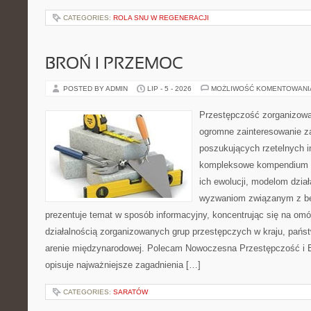
CATEGORIES:
ROLA SNU W REGENERACJI
BROŃ I PRZEMOC
POSTED BY ADMIN
LIP - 5 - 2026
MOŻLIWOŚĆ KOMENTOWAN
Przestępczość zorganizowan
ogromne zainteresowanie za
poszukujących rzetelnych i
kompleksowe kompendium in
ich ewolucji, modelom dział
wyzwaniom związanym z b
prezentuje temat w sposób informacyjny, koncentrując się na om
działalnością zorganizowanych grup przestępczych w kraju, pańs
arenie międzynarodowej. Polecam Nowoczesna Przestępczość i B
opisuje najważniejsze zagadnienia […]
CATEGORIES:
SARATÓW