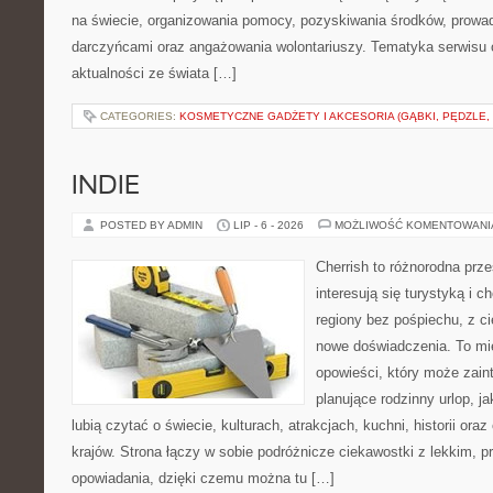
na świecie, organizowania pomocy, pozyskiwania środków, prowad
darczyńcami oraz angażowania wolontariuszy. Tematyka serwisu 
aktualności ze świata […]
CATEGORIES:
KOSMETYCZNE GADŻETY I AKCESORIA (GĄBKI, PĘDZLE,
INDIE
POSTED BY ADMIN
LIP - 6 - 2026
MOŻLIWOŚĆ KOMENTOWAN
Cherrish to różnorodna prze
interesują się turystyką i
regiony bez pośpiechu, z ci
nowe doświadczenia. To mi
opowieści, który może zai
planujące rodzinny urlop, ja
lubią czytać o świecie, kulturach, atrakcjach, kuchni, historii ora
krajów. Strona łączy w sobie podróżnicze ciekawostki z lekkim,
opowiadania, dzięki czemu można tu […]