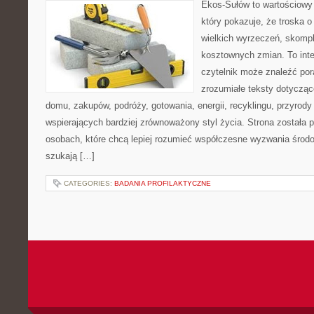
Ekos-Sułów to wartościowy 
który pokazuje, że troska 
wielkich wyrzeczeń, skompl
kosztownych zmian. To int
czytelnik może znaleźć por
zrozumiałe teksty dotyczą
domu, zakupów, podróży, gotowania, energii, recyklingu, przyrod
wspierających bardziej zrównoważony styl życia. Strona została
osobach, które chcą lepiej rozumieć współczesne wyzwania środ
szukają […]
CATEGORIES:
BADANIA PROFILAKTYCZNE