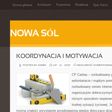
Archiwum
Fiorentina
Redakcja
Strona główna
Spis Treści
NOWA SÓL
KOORDYNACJA I MOTYWACJA
POSTED BY ADMIN
LIP - 11 - 2026
MOŻLIWOŚĆ KOMENTOWAN
CP Caritas – rozbudowany p
wolontariacie i mądrym pom
rozbudowany serwis intern
organizacjom dobroczynnym,
różnym sposobom wspierani
trudnej sytuacji życiowej. 
można znaleźć przystępnie przedstawioną wiedzę dotyczące działa