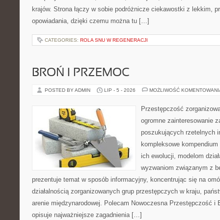
krajów. Strona łączy w sobie podróżnicze ciekawostki z lekkim,
opowiadania, dzięki czemu można tu […]
CATEGORIES:
ROLA SNU W REGENERACJI
BROŃ I PRZEMOC
POSTED BY ADMIN
LIP - 5 - 2026
MOŻLIWOŚĆ KOMENTOWAN
Przestępczość zorganizowan
ogromne zainteresowanie za
poszukujących rzetelnych i
kompleksowe kompendium in
ich ewolucji, modelom dział
wyzwaniom związanym z b
prezentuje temat w sposób informacyjny, koncentrując się na om
działalnością zorganizowanych grup przestępczych w kraju, pańs
arenie międzynarodowej. Polecam Nowoczesna Przestępczość i B
opisuje najważniejsze zagadnienia […]