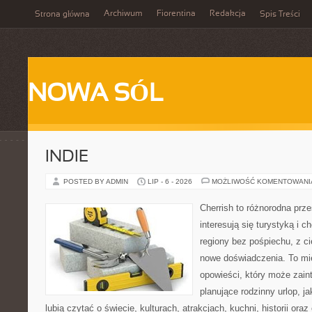
Archiwum
Fiorentina
Redakcja
Strona główna
Spis Treści
NOWA SÓL
INDIE
POSTED BY ADMIN
LIP - 6 - 2026
MOŻLIWOŚĆ KOMENTOWAN
Cherrish to różnorodna prze
interesują się turystyką i
regiony bez pośpiechu, z ci
nowe doświadczenia. To mi
opowieści, który może zai
planujące rodzinny urlop, ja
lubią czytać o świecie, kulturach, atrakcjach, kuchni, historii ora