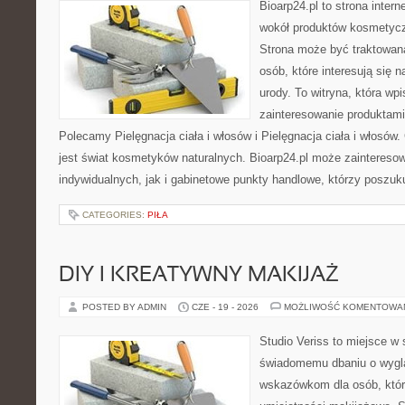
Bioarp24.pl to strona intern
wokół produktów kosmetycz
Strona może być traktowana
osób, które interesują się 
urody. To witryna, która wp
zainteresowanie produktami
Polecamy Pielęgnacja ciała i włosów i Pielęgnacja ciała i włos
jest świat kosmetyków naturalnych. Bioarp24.pl może zaintereso
indywidualnych, jak i gabinetowe punkty handlowe, którzy poszuk
CATEGORIES:
PIŁA
DIY I KREATYWNY MAKIJAŻ
POSTED BY ADMIN
CZE - 19 - 2026
MOŻLIWOŚĆ KOMENTOWA
Studio Veriss to miejsce w
świadomemu dbaniu o wygl
wskazówkom dla osób, któr