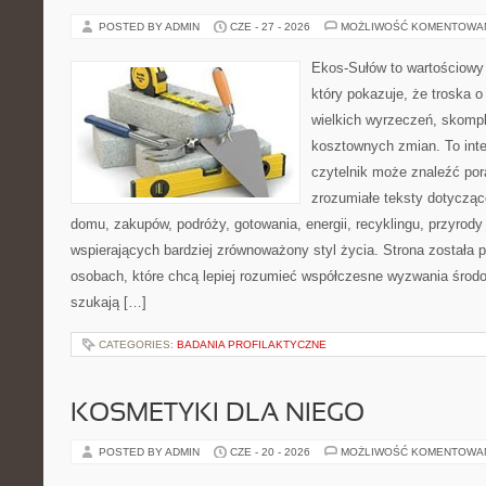
POSTED BY ADMIN
CZE - 27 - 2026
MOŻLIWOŚĆ KOMENTOWA
Ekos-Sułów to wartościowy 
który pokazuje, że troska 
wielkich wyrzeczeń, skompl
kosztownych zmian. To int
czytelnik może znaleźć por
zrozumiałe teksty dotyczą
domu, zakupów, podróży, gotowania, energii, recyklingu, przyrod
wspierających bardziej zrównoważony styl życia. Strona została
osobach, które chcą lepiej rozumieć współczesne wyzwania środ
szukają […]
CATEGORIES:
BADANIA PROFILAKTYCZNE
KOSMETYKI DLA NIEGO
POSTED BY ADMIN
CZE - 20 - 2026
MOŻLIWOŚĆ KOMENTOWA