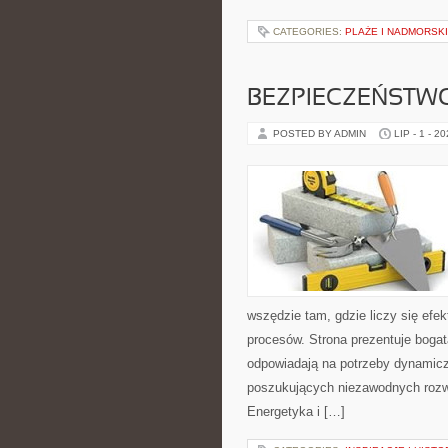
CATEGORIES:
PLAŻE I NADMORSK
BEZPIECZEŃSTW
POSTED BY ADMIN
LIP - 1 - 2
wszędzie tam, gdzie liczy się ef
procesów. Strona prezentuje bogatą
odpowiadają na potrzeby dynamiczn
poszukujących niezawodnych rozw
Energetyka i […]