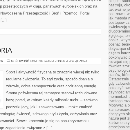
nie jest sta
nastroju, ok
p przestępczych w kraju, państwach europejskich oraz na
tak ważne je
 Nowoczesna Przestępczość i Broń i Przemoc. Portal
nas nawet wt
jak metoda 
 […]
postępów czy
zwiększają s
długotermino
zgłębiają tem
analiz, w t
poznać teori
dotyczące sk
ORIA
często bardz
pokonywać p
SPRZĘT
026
MOŻLIWOŚĆ KOMENTOWANIA
ZOSTAŁA WYŁĄCZONA
rozwijać się
I
również zro
AKCESORIA
psychologic
Sport i aktywność fizyczna to znacznie więcej niż tylko
planów, któr
regularne ćwiczenia. To styl życia, sposób dbania o
Ostatecznie 
gdy człowiek 
zdrowie, dobre samopoczucie oraz codzienną energię.
połączyć sw
czynnościami
Strona poświęcona tej tematyce stanowi rozbudowane
momentach z
bazę porad, w którym każdy miłośnik ruchu – zarówno
trwałego roz
Motywacja o
początkujący, jak i zaawansowany – może znaleźć
zainteresow
reningów, ćwiczeń, zdrowego stylu życia, odżywiania oraz
chcących sku
natura jest 
rawności. Serwis koncentruje się na popularyzowaniu
zarówno czyn
emocjonalne
jąc zagadnienia związane z […]