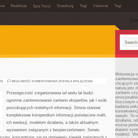
ina
Redakcja
Strasburg
Tagi
Valencia
Tagi
Spis Treści
SUB
Motywacja o
zainteresow
BROŃ
026
MOŻLIWOŚĆ KOMENTOWANIA
ZOSTAŁA WYŁĄCZONA
chcących sku
I
natura jest 
PRZEMOC
zarówno czyn
Przestępczość zorganizowana od wielu lat budzi
emocjonalne
ogromne zainteresowanie zarówno ekspertów, jak i osób
kluczowym el
badania poka
poszukujących rzetelnych informacji. Strona stanowi
konsekwencja
kompleksowe kompendium informacji poświęcone mafii,
nawyki. To o
działania, o
ich ewolucji, modelom działania, a także aktualnym
można porówn
dopiero sys
wyzwaniom związanym z bezpieczeństwem. Serwis
trwałość. W
acyjny, koncentrując się na omówieniu zjawisk związanych z