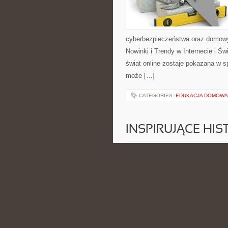
cyberbezpieczeństwa oraz domowy
Nowinki i Trendy w Internecie i Ś
świat online zostaje pokazana w sp
może […]
CATEGORIES:
EDUKACJA DOMOWA 
INSPIRUJĄCE HI
POSTED BY ADMIN
CZE - 15 -