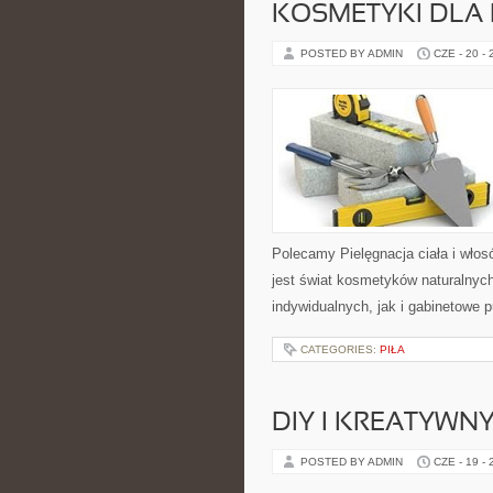
KOSMETYKI DLA 
POSTED BY ADMIN
CZE - 20 -
Polecamy Pielęgnacja ciała i włos
jest świat kosmetyków naturalnyc
indywidualnych, jak i gabinetowe 
CATEGORIES:
PIŁA
DIY I KREATYWN
POSTED BY ADMIN
CZE - 19 -