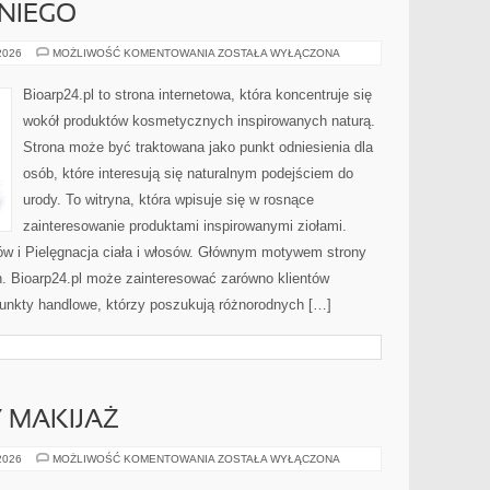
NIEGO
KOSMETYKI
 2026
MOŻLIWOŚĆ KOMENTOWANIA
ZOSTAŁA WYŁĄCZONA
DLA
NIEGO
Bioarp24.pl to strona internetowa, która koncentruje się
wokół produktów kosmetycznych inspirowanych naturą.
Strona może być traktowana jako punkt odniesienia dla
osób, które interesują się naturalnym podejściem do
urody. To witryna, która wpisuje się w rosnące
zainteresowanie produktami inspirowanymi ziołami.
ów i Pielęgnacja ciała i włosów. Głównym motywem strony
h. Bioarp24.pl może zainteresować zarówno klientów
punkty handlowe, którzy poszukują różnorodnych […]
Y MAKIJAŻ
DIY
 2026
MOŻLIWOŚĆ KOMENTOWANIA
ZOSTAŁA WYŁĄCZONA
I
KREATYWNY