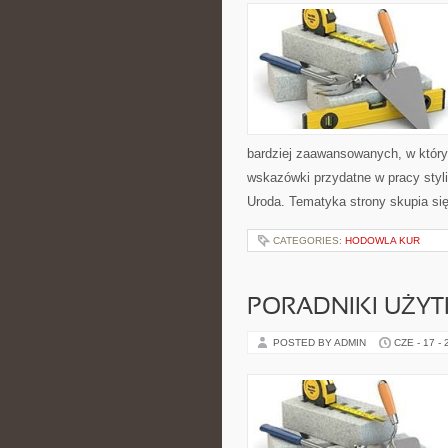
bardziej zaawansowanych, w który
wskazówki przydatne w pracy styli
Uroda. Tematyka strony skupia si
CATEGORIES:
HODOWLA KUR
PORADNIKI UŻY
POSTED BY ADMIN
CZE - 17 -