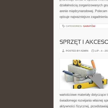
działalnością zorganizowanych gru
arenie międzynarodowej. Polecam
opisuje najważniejsze zagadnienia
CATEGORIES:
SARATÓW
SPRZĘT I AKCES
POSTED BY ADMIN
LIP - 4 - 2
wartościowe materiały dotyczące t
świadomego rozwijania własnej sp
aktywności fizycznej, przedstawia