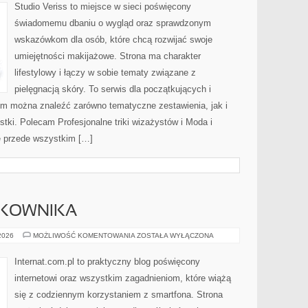
MAKIJAŻ
Studio Veriss to miejsce w sieci poświęcony
świadomemu dbaniu o wygląd oraz sprawdzonym
wskazówkom dla osób, które chcą rozwijać swoje
umiejętności makijażowe. Strona ma charakter
lifestylowy i łączy w sobie tematy związane z
pielęgnacją skóry. To serwis dla początkujących i
m można znaleźć zarówno tematyczne zestawienia, jak i
stki. Polecam Profesjonalne triki wizażystów i Moda i
ę przede wszystkim […]
TKOWNIKA
PORADNIKI
 2026
MOŻLIWOŚĆ KOMENTOWANIA
ZOSTAŁA WYŁĄCZONA
UŻYTKOWNIKA
Internat.com.pl to praktyczny blog poświęcony
internetowi oraz wszystkim zagadnieniom, które wiążą
się z codziennym korzystaniem z smartfona. Strona