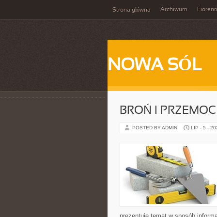
Archiwum
Fiorent
Strona główna
NOWA SÓL
BROŃ I PRZEMOC
POSTED BY ADMIN
LIP - 5 - 2
prezentuje temat w sposób inform