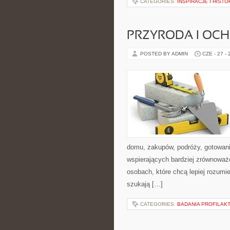
CATEGORIES:
INSPIRACJE I HIST
PRZYRODA I OC
POSTED BY ADMIN
CZE - 27 -
domu, zakupów, podróży, gotowania
wspierających bardziej zrównoważo
osobach, które chcą lepiej rozum
szukają […]
CATEGORIES:
BADANIA PROFILAK