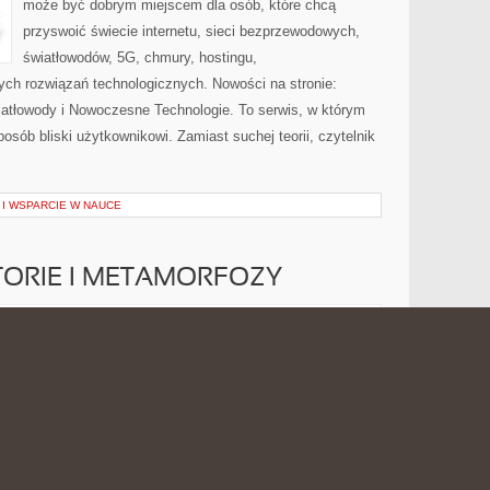
może być dobrym miejscem dla osób, które chcą
przyswoić świecie internetu, sieci bezprzewodowych,
światłowodów, 5G, chmury, hostingu,
ch rozwiązań technologicznych. Nowości na stronie:
wiatłowody i Nowoczesne Technologie. To serwis, w którym
osób bliski użytkownikowi. Zamiast suchej teorii, czytelnik
I WSPARCIE W NAUCE
STORIE I METAMORFOZY
INSPIRUJĄCE
 2026
MOŻLIWOŚĆ KOMENTOWANIA
ZOSTAŁA WYŁĄCZONA
HISTORIE
I
METAMORFOZY
Serwis lifestylowy poświęcony jest ubiorowi, pielęgnacji,
produktom kosmetycznym, upiększaniu twarzy oraz
pomysłom na atrakcyjny wygląd dla osób, które chcą
podkreślać swój charakter niezależnie od figury. To
miejsce stworzone z myślą o czytelnikach, którzy
szukają prostych porad dotyczących dobierania ubrań,