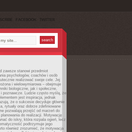
SCRIBE
FACEBOOK
TWITTER
d zawsze stanowi przedmiot
ania psychologów, coachów i osób
tecznie realizować swoje cele. Jej
złożona i wielowymiarowa – obejmuje
niki biologiczne, jak i społeczne,
 i poznawcze. Ludzie często myślą, że
ementem jest inspiracja, jednak
zują, że o sukcesie decyduje głównie
, rytuały oraz dobrze zdefiniowane
ne pozwalają przejść od marzeń do
d planowania do realizacji. Motywację
ać do iskry, która rozpala ogień, lecz
tematyczność podtrzymuje jego
arto również zrozumieć, że motywacja