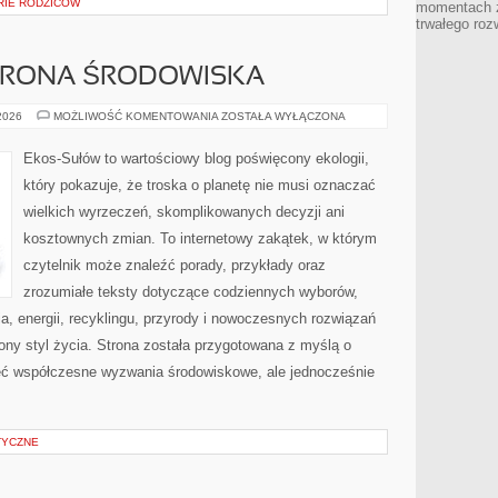
ORIE RODZICÓW
momentach z
trwałego roz
HRONA ŚRODOWISKA
PRZYRODA
 2026
MOŻLIWOŚĆ KOMENTOWANIA
ZOSTAŁA WYŁĄCZONA
I
OCHRONA
ŚRODOWISKA
Ekos-Sułów to wartościowy blog poświęcony ekologii,
który pokazuje, że troska o planetę nie musi oznaczać
wielkich wyrzeczeń, skomplikowanych decyzji ani
kosztownych zmian. To internetowy zakątek, w którym
czytelnik może znaleźć porady, przykłady oraz
zrozumiałe teksty dotyczące codziennych wyborów,
, energii, recyklingu, przyrody i nowoczesnych rozwiązań
ny styl życia. Strona została przygotowana z myślą o
ieć współczesne wyzwania środowiskowe, ale jednocześnie
TYCZNE