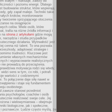
nem stałym – fluktuuje, zależy od
oliczności i poziomu energii. Dlatego
st budowanie struktur, które wspierają
edy, gdy zapał maleje. Techniki takie
małych kroków, monitorowanie
 tworzenie sprzyjającego otoczenia
zanse na osiągnięcie
wych celów. Wiele osób, które
at, trafia na różne źródła informacji i
ym na
strona z artykułami
gdzie mogą
e, narzędzia i studia przypadków
utecznego działania. Wytrwałość jest
iej cenna niż talent. To ona pozwala
rzeszkody, adaptować strategie i
 pomimo trudności. Kluczowe jest
zumienie własnych mechanizmów
znych i wypracowanie realistycznych
e nie prowadzą do przeciążenia.
prawdziwa motywacja rodzi się wtedy,
widzi sens w tym, co robi, i potrafi
oje wartości z codziennymi
. To połączenie daje siłę nawet w
wątpienia i staje się fundamentem
woju osobistego.
d zawsze stanowi przedmiot
ania psychologów, coachów i osób
tecznie realizować swoje cele. Jej
złożona i wielowymiarowa – obejmuje
niki biologiczne, jak i społeczne,
 i poznawcze. Ludzie często myślą, że