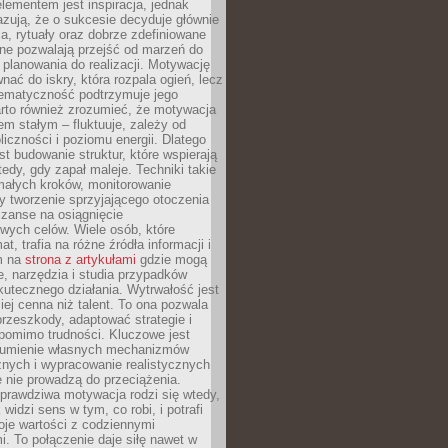
ementem jest inspiracja, jednak
zują, że o sukcesie decyduje głównie
, rytuały oraz dobrze zdefiniowane
ne pozwalają przejść od marzeń do
d planowania do realizacji. Motywację
ać do iskry, która rozpala ogień, lecz
tematyczność podtrzymuje jego
arto również zrozumieć, że motywacja
nem stałym – fluktuuje, zależy od
oliczności i poziomu energii. Dlatego
st budowanie struktur, które wspierają
edy, gdy zapał maleje. Techniki takie
małych kroków, monitorowanie
 tworzenie sprzyjającego otoczenia
zanse na osiągnięcie
wych celów. Wiele osób, które
at, trafia na różne źródła informacji i
ym na
strona z artykułami
gdzie mogą
e, narzędzia i studia przypadków
utecznego działania. Wytrwałość jest
iej cenna niż talent. To ona pozwala
rzeszkody, adaptować strategie i
 pomimo trudności. Kluczowe jest
zumienie własnych mechanizmów
znych i wypracowanie realistycznych
e nie prowadzą do przeciążenia.
prawdziwa motywacja rodzi się wtedy,
widzi sens w tym, co robi, i potrafi
oje wartości z codziennymi
. To połączenie daje siłę nawet w