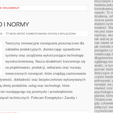
kluczowym el
badania poka
IE KRAJOBRAZY
konsekwencja
nawyki. To o
działania, o
można porówn
dopiero sys
O I NORMY
trwałość. W
nie jest sta
BEZPIECZEŃSTWO
026
MOŻLIWOŚĆ KOMENTOWANIA
ZOSTAŁA WYŁĄCZONA
nastroju, ok
I
tak ważne je
NORMY
nas nawet wt
Tworzymy innowacyjne rozwiązania przeznaczone dla
jak metoda 
zakładów produkcyjnych, dostarczając sprawdzone
postępów czy
zwiększają s
systemy oraz urządzenia wykorzystujące technologię
długotermino
wysokociśnieniową. Nasza działalność koncentruje się
zgłębiają tem
analiz, w t
na projektowaniu, produkcji, wdrażaniu oraz rozwoju
poznać teori
dotyczące sk
nowoczesnych rozwiązań, które znajdują zastosowanie
często bardz
ektywność, dokładność oraz bezpieczeństwo wykonywanych
pokonywać p
rozwijać się
 ofertę produktów, usług oraz technologii, które
również zro
ie rozwijającego się przemysłu i przedsiębiorstw
psychologic
planów, któr
iązań technicznych. Polecam Energetyka i Zasoby i
Ostatecznie 
gdy człowiek 
połączyć sw
czynnościami