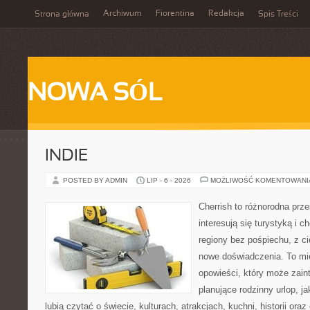
Archiwum
Fiorentina
Redakcja
Strona główna
Spis Treści
NOWA SÓL
INDIE
POSTED BY ADMIN
LIP - 6 - 2026
MOŻLIWOŚĆ KOMENTOWAN
Cherrish to różnorodna prze
interesują się turystyką i
regiony bez pośpiechu, z ci
nowe doświadczenia. To mi
opowieści, który może zai
planujące rodzinny urlop, ja
lubią czytać o świecie, kulturach, atrakcjach, kuchni, historii ora