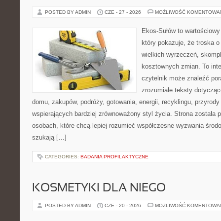
POSTED BY ADMIN
CZE - 27 - 2026
MOŻLIWOŚĆ KOMENTOWA
Ekos-Sułów to wartościowy 
który pokazuje, że troska 
wielkich wyrzeczeń, skompl
kosztownych zmian. To int
czytelnik może znaleźć por
zrozumiałe teksty dotyczą
domu, zakupów, podróży, gotowania, energii, recyklingu, przyrod
wspierających bardziej zrównoważony styl życia. Strona została
osobach, które chcą lepiej rozumieć współczesne wyzwania środ
szukają […]
CATEGORIES:
BADANIA PROFILAKTYCZNE
KOSMETYKI DLA NIEGO
POSTED BY ADMIN
CZE - 20 - 2026
MOŻLIWOŚĆ KOMENTOWA