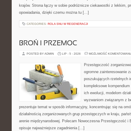
krajów. Strona łączy w sobie podróżnicze ciekawostki z lekkim,
opowiadania, dzięki czemu można tu […]
CATEGORIES:
ROLA SNU W REGENERACJI
BROŃ I PRZEMOC
POSTED BY ADMIN
LIP - 5 - 2026
MOŻLIWOŚĆ KOMENTOWAN
Przestępczość zorganizowan
ogromne zainteresowanie za
poszukujących rzetelnych i
kompleksowe kompendium in
ich ewolucji, modelom dział
wyzwaniom związanym z b
prezentuje temat w sposób informacyjny, koncentrując się na om
działalnością zorganizowanych grup przestępczych w kraju, pańs
arenie międzynarodowej. Polecam Nowoczesna Przestępczość i B
opisuje najważniejsze zagadnienia […]