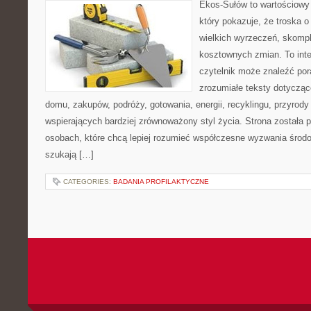
Ekos-Sułów to wartościowy 
który pokazuje, że troska 
wielkich wyrzeczeń, skompl
kosztownych zmian. To int
czytelnik może znaleźć por
zrozumiałe teksty dotyczą
domu, zakupów, podróży, gotowania, energii, recyklingu, przyrod
wspierających bardziej zrównoważony styl życia. Strona została
osobach, które chcą lepiej rozumieć współczesne wyzwania środ
szukają […]
CATEGORIES:
BADANIA PROFILAKTYCZNE