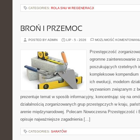
CATEGORIES:
ROLA SNU W REGENERACJI
BROŃ I PRZEMOC
POSTED BY ADMIN
LIP - 5 - 2026
MOŻLIWOŚĆ KOMENTOWAN
Przestępczość zorganizowan
ogromne zainteresowanie za
poszukujących rzetelnych i
kompleksowe kompendium in
ich ewolucji, modelom dział
wyzwaniom związanym z b
prezentuje temat w sposób informacyjny, koncentrując się na om
działalnością zorganizowanych grup przestępczych w kraju, pańs
arenie międzynarodowej. Polecam Nowoczesna Przestępczość i B
opisuje najważniejsze zagadnienia […]
CATEGORIES:
SARATÓW