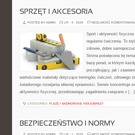
SPRZĘT I AKCESORIA
POSTED BY ADMIN
LIP - 4 - 2026
MOŻLIWOŚĆ KOMENTOWAN
Sport i aktywność fizyczna 
regularne ćwiczenia. To sty
zdrowie, dobre samopoczuci
Strona poświęcona tej tem
bazę porad, w którym każdy
początkujący, jak i zaawa
wartościowe materiały dotyczące treningów, ćwiczeń, zdrowego st
świadomego rozwijania własnej sprawności. Serwis koncentruje s
aktywności fizycznej, przedstawiając zagadnienia związane z […]
CATEGORIES:
PLAŻE I NADMORSKIE KRAJOBRAZY
BEZPIECZEŃSTWO I NORMY
POSTED BY ADMIN
LIP - 1 - 2026
MOŻLIWOŚĆ KOMENTOWAN