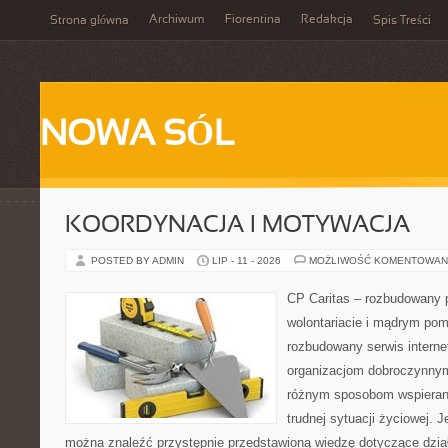
Archiwum
Fiorentina
Redakcja
Strona główna
Spis Treści
NOWA SÓL
KOORDYNACJA I MOTYWACJA
POSTED BY ADMIN
LIP - 11 - 2026
MOŻLIWOŚĆ KOMENTOWAN
CP Caritas – rozbudowany p
wolontariacie i mądrym pom
rozbudowany serwis intern
organizacjom dobroczynnym,
różnym sposobom wspierani
trudnej sytuacji życiowej. 
można znaleźć przystępnie przedstawioną wiedzę dotyczące działa