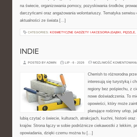
na świecie, organizowania pomocy, pozyskiwania środków, prowad
darczyńcami oraz angażowania wolontariuszy. Tematyka serwisu 
aktualności ze świata […]
CATEGORIES:
KOSMETYCZNE GADŻETY I AKCESORIA (GĄBKI, PĘDZLE,
INDIE
POSTED BY ADMIN
LIP - 6 - 2026
MOŻLIWOŚĆ KOMENTOWAN
Cherrish to różnorodna prze
interesują się turystyką i
regiony bez pośpiechu, z ci
nowe doświadczenia. To mi
opowieści, który może zai
planujące rodzinny urlop, ja
lubią czytać o świecie, kulturach, atrakcjach, kuchni, historii ora
krajów. Strona łączy w sobie podróżnicze ciekawostki z lekkim,
opowiadania, dzięki czemu można tu […]