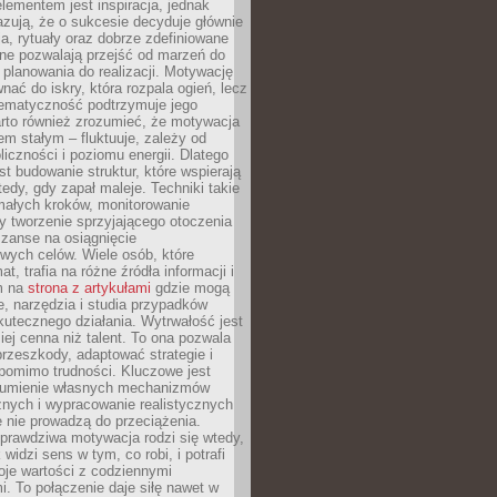
ementem jest inspiracja, jednak
zują, że o sukcesie decyduje głównie
, rytuały oraz dobrze zdefiniowane
ne pozwalają przejść od marzeń do
d planowania do realizacji. Motywację
ać do iskry, która rozpala ogień, lecz
tematyczność podtrzymuje jego
arto również zrozumieć, że motywacja
nem stałym – fluktuuje, zależy od
oliczności i poziomu energii. Dlatego
st budowanie struktur, które wspierają
edy, gdy zapał maleje. Techniki takie
małych kroków, monitorowanie
 tworzenie sprzyjającego otoczenia
zanse na osiągnięcie
wych celów. Wiele osób, które
at, trafia na różne źródła informacji i
ym na
strona z artykułami
gdzie mogą
e, narzędzia i studia przypadków
utecznego działania. Wytrwałość jest
iej cenna niż talent. To ona pozwala
rzeszkody, adaptować strategie i
 pomimo trudności. Kluczowe jest
zumienie własnych mechanizmów
znych i wypracowanie realistycznych
e nie prowadzą do przeciążenia.
prawdziwa motywacja rodzi się wtedy,
widzi sens w tym, co robi, i potrafi
oje wartości z codziennymi
. To połączenie daje siłę nawet w