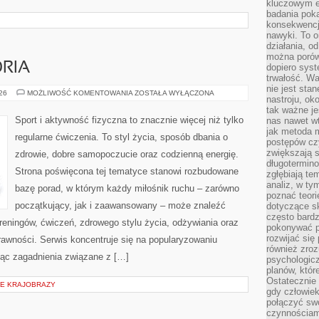
kluczowym el
badania poka
konsekwencja
nawyki. To o
działania, o
można porówn
ORIA
dopiero sys
trwałość. W
nie jest sta
SPRZĘT
026
MOŻLIWOŚĆ KOMENTOWANIA
ZOSTAŁA WYŁĄCZONA
nastroju, ok
I
AKCESORIA
tak ważne je
Sport i aktywność fizyczna to znacznie więcej niż tylko
nas nawet wt
jak metoda 
regularne ćwiczenia. To styl życia, sposób dbania o
postępów czy
zwiększają s
zdrowie, dobre samopoczucie oraz codzienną energię.
długotermino
Strona poświęcona tej tematyce stanowi rozbudowane
zgłębiają tem
analiz, w t
bazę porad, w którym każdy miłośnik ruchu – zarówno
poznać teori
początkujący, jak i zaawansowany – może znaleźć
dotyczące sk
często bardz
reningów, ćwiczeń, zdrowego stylu życia, odżywiania oraz
pokonywać p
rozwijać się
rawności. Serwis koncentruje się na popularyzowaniu
również zro
jąc zagadnienia związane z […]
psychologic
planów, któr
Ostatecznie 
IE KRAJOBRAZY
gdy człowiek 
połączyć sw
czynnościami