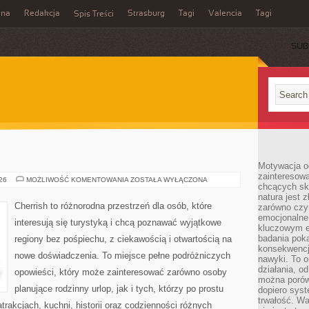
ina
Redakcja
Strasburg
Tagi
Valencia
Tagi
Spis Treści
SUB
Motywacja o
zainteresow
INDIE
026
MOŻLIWOŚĆ KOMENTOWANIA
ZOSTAŁA WYŁĄCZONA
chcących sku
natura jest 
Cherrish to różnorodna przestrzeń dla osób, które
zarówno czyn
emocjonalne
interesują się turystyką i chcą poznawać wyjątkowe
kluczowym el
badania poka
regiony bez pośpiechu, z ciekawością i otwartością na
konsekwencja
nowe doświadczenia. To miejsce pełne podróżniczych
nawyki. To o
działania, o
opowieści, który może zainteresować zarówno osoby
można porówn
planujące rodzinny urlop, jak i tych, którzy po prostu
dopiero sys
trwałość. W
atrakcjach, kuchni, historii oraz codzienności różnych