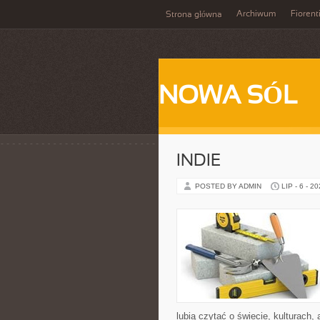
Archiwum
Fiorent
Strona główna
NOWA SÓL
INDIE
POSTED BY ADMIN
LIP - 6 - 2
lubią czytać o świecie, kulturach, 