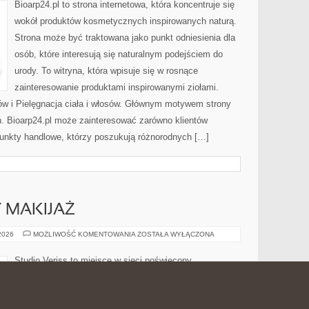
Bioarp24.pl to strona internetowa, która koncentruje się
wokół produktów kosmetycznych inspirowanych naturą.
Strona może być traktowana jako punkt odniesienia dla
osób, które interesują się naturalnym podejściem do
urody. To witryna, która wpisuje się w rosnące
zainteresowanie produktami inspirowanymi ziołami.
ów i Pielęgnacja ciała i włosów. Głównym motywem strony
h. Bioarp24.pl może zainteresować zarówno klientów
punkty handlowe, którzy poszukują różnorodnych […]
Y MAKIJAŻ
DIY
 2026
MOŻLIWOŚĆ KOMENTOWANIA
ZOSTAŁA WYŁĄCZONA
I
KREATYWNY
MAKIJAŻ
Studio Veriss to miejsce w sieci poświęcony
świadomemu dbaniu o wygląd oraz sprawdzonym
wskazówkom dla osób, które chcą rozwijać swoje