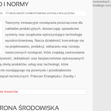
momentach z
O I NORMY
trwałego roz
BEZPIECZEŃSTWO
026
MOŻLIWOŚĆ KOMENTOWANIA
ZOSTAŁA WYŁĄCZONA
I
NORMY
Tworzymy innowacyjne rozwiązania przeznaczone dla
zakładów produkcyjnych, dostarczając sprawdzone
systemy oraz urządzenia wykorzystujące technologię
wysokociśnieniową. Nasza działalność koncentruje się
na projektowaniu, produkcji, wdrażaniu oraz rozwoju
nowoczesnych rozwiązań, które znajdują zastosowanie
ektywność, dokładność oraz bezpieczeństwo wykonywanych
 ofertę produktów, usług oraz technologii, które
ie rozwijającego się przemysłu i przedsiębiorstw
iązań technicznych. Polecam Energetyka i Zasoby i
ORIE RODZICÓW
HRONA ŚRODOWISKA