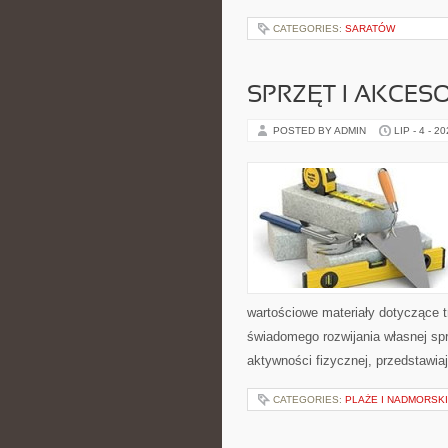
CATEGORIES:
SARATÓW
SPRZĘT I AKCES
POSTED BY ADMIN
LIP - 4 - 2
wartościowe materiały dotyczące t
świadomego rozwijania własnej sp
aktywności fizycznej, przedstawia
CATEGORIES:
PLAŻE I NADMORSK