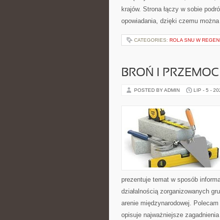
krajów. Strona łączy w sobie pod
opowiadania, dzięki czemu można
CATEGORIES:
ROLA SNU W REGEN
BROŃ I PRZEMOC
POSTED BY ADMIN
LIP - 5 - 2
prezentuje temat w sposób inform
działalnością zorganizowanych gru
arenie międzynarodowej. Polecam
opisuje najważniejsze zagadnienia