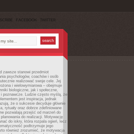
SCRIBE
FACEBOOK
TWITTER
d zawsze stanowi przedmiot
ania psychologów, coachów i osób
tecznie realizować swoje cele. Jej
złożona i wielowymiarowa – obejmuje
niki biologiczne, jak i społeczne,
 i poznawcze. Ludzie często myślą, że
ementem jest inspiracja, jednak
zują, że o sukcesie decyduje głównie
, rytuały oraz dobrze zdefiniowane
ne pozwalają przejść od marzeń do
d planowania do realizacji. Motywację
ać do iskry, która rozpala ogień, lecz
tematyczność podtrzymuje jego
arto również zrozumieć, że motywacja