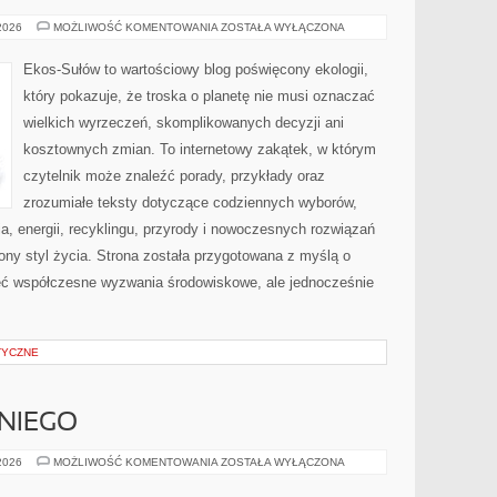
PRZYRODA
 2026
MOŻLIWOŚĆ KOMENTOWANIA
ZOSTAŁA WYŁĄCZONA
I
OCHRONA
ŚRODOWISKA
Ekos-Sułów to wartościowy blog poświęcony ekologii,
który pokazuje, że troska o planetę nie musi oznaczać
wielkich wyrzeczeń, skomplikowanych decyzji ani
kosztownych zmian. To internetowy zakątek, w którym
czytelnik może znaleźć porady, przykłady oraz
zrozumiałe teksty dotyczące codziennych wyborów,
, energii, recyklingu, przyrody i nowoczesnych rozwiązań
ny styl życia. Strona została przygotowana z myślą o
ieć współczesne wyzwania środowiskowe, ale jednocześnie
TYCZNE
NIEGO
KOSMETYKI
 2026
MOŻLIWOŚĆ KOMENTOWANIA
ZOSTAŁA WYŁĄCZONA
DLA
NIEGO