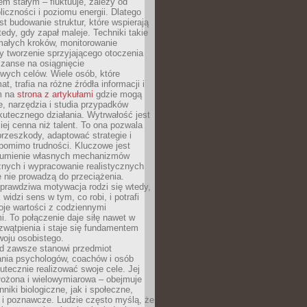
nem stałym – fluktuuje, zależy od
oliczności i poziomu energii. Dlatego
st budowanie struktur, które wspierają
edy, gdy zapał maleje. Techniki takie
małych kroków, monitorowanie
 tworzenie sprzyjającego otoczenia
zanse na osiągnięcie
wych celów. Wiele osób, które
at, trafia na różne źródła informacji i
ym na
strona z artykułami
gdzie mogą
e, narzędzia i studia przypadków
utecznego działania. Wytrwałość jest
iej cenna niż talent. To ona pozwala
rzeszkody, adaptować strategie i
 pomimo trudności. Kluczowe jest
zumienie własnych mechanizmów
znych i wypracowanie realistycznych
e nie prowadzą do przeciążenia.
prawdziwa motywacja rodzi się wtedy,
widzi sens w tym, co robi, i potrafi
oje wartości z codziennymi
. To połączenie daje siłę nawet w
wątpienia i staje się fundamentem
woju osobistego.
d zawsze stanowi przedmiot
ania psychologów, coachów i osób
tecznie realizować swoje cele. Jej
złożona i wielowymiarowa – obejmuje
niki biologiczne, jak i społeczne,
 i poznawcze. Ludzie często myślą, że