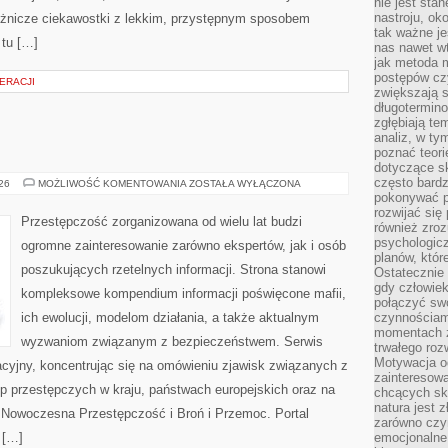
nie jest sta
nastroju, ok
różnicze ciekawostki z lekkim, przystępnym sposobem
tak ważne je
 tu […]
nas nawet wt
jak metoda 
postępów czy
ERACJI
zwiększają s
długotermino
zgłębiają tem
analiz, w t
poznać teori
dotyczące sk
często bardz
BROŃ
026
MOŻLIWOŚĆ KOMENTOWANIA
ZOSTAŁA WYŁĄCZONA
I
pokonywać p
PRZEMOC
rozwijać się
Przestępczość zorganizowana od wielu lat budzi
również zro
psychologic
ogromne zainteresowanie zarówno ekspertów, jak i osób
planów, któr
poszukujących rzetelnych informacji. Strona stanowi
Ostatecznie 
gdy człowiek 
kompleksowe kompendium informacji poświęcone mafii,
połączyć sw
ich ewolucji, modelom działania, a także aktualnym
czynnościami
momentach z
wyzwaniom związanym z bezpieczeństwem. Serwis
trwałego roz
Motywacja o
acyjny, koncentrując się na omówieniu zjawisk związanych z
zainteresow
p przestępczych w kraju, państwach europejskich oraz na
chcących sku
natura jest 
 Nowoczesna Przestępczość i Broń i Przemoc. Portal
zarówno czyn
 […]
emocjonalne