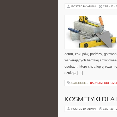
POSTED BY ADMIN
CZE - 27 -
domu, zakupów, podróży, gotowania
wspierających bardziej zrównoważo
osobach, które chcą lepiej rozum
szukają […]
CATEGORIES:
BADANIA PROFILAK
KOSMETYKI DLA 
POSTED BY ADMIN
CZE - 20 -