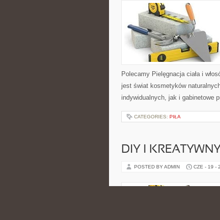
Polecamy Pielęgnacja ciała i włos
jest świat kosmetyków naturalnyc
indywidualnych, jak i gabinetowe 
CATEGORIES:
PIŁA
DIY I KREATYWN
POSTED BY ADMIN
CZE - 19 -