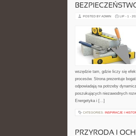
BEZPIECZEŃSTW
POSTED BY ADMIN
LIP - 1 - 2
wszędzie tam, gdzie liczy się ef
procesów. Strona prezentuje bogatą
odpowiadają na potrzeby dynamiczn
poszukujących niezawodnych rozw
Energetyka i […]
CATEGORIES:
INSPIRACJE I HIST
PRZYRODA I OC