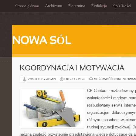
Archiwum
Fiorentina
Redakcja
Strona główna
Spis Treści
NOWA SÓL
KOORDYNACJA I MOTYWACJA
POSTED BY ADMIN
LIP - 11 - 2026
MOŻLIWOŚĆ KOMENTOWAN
CP Caritas – rozbudowany p
wolontariacie i mądrym pom
rozbudowany serwis intern
organizacjom dobroczynnym,
różnym sposobom wspierani
trudnej sytuacji życiowej. 
można znaleźć przystępnie przedstawioną wiedzę dotyczące działa