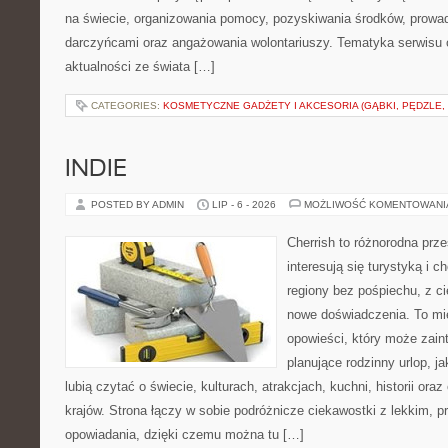
na świecie, organizowania pomocy, pozyskiwania środków, prowad
darczyńcami oraz angażowania wolontariuszy. Tematyka serwisu 
aktualności ze świata […]
CATEGORIES:
KOSMETYCZNE GADŻETY I AKCESORIA (GĄBKI, PĘDZLE,
INDIE
POSTED BY ADMIN
LIP - 6 - 2026
MOŻLIWOŚĆ KOMENTOWAN
Cherrish to różnorodna prze
interesują się turystyką i
regiony bez pośpiechu, z ci
nowe doświadczenia. To mi
opowieści, który może zai
planujące rodzinny urlop, ja
lubią czytać o świecie, kulturach, atrakcjach, kuchni, historii ora
krajów. Strona łączy w sobie podróżnicze ciekawostki z lekkim,
opowiadania, dzięki czemu można tu […]