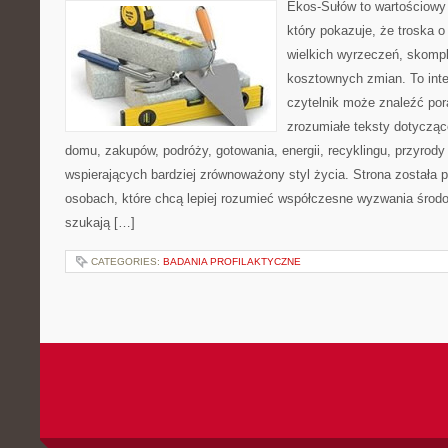
Ekos-Sułów to wartościowy 
który pokazuje, że troska 
wielkich wyrzeczeń, skompl
kosztownych zmian. To int
czytelnik może znaleźć por
zrozumiałe teksty dotyczą
domu, zakupów, podróży, gotowania, energii, recyklingu, przyrod
wspierających bardziej zrównoważony styl życia. Strona została
osobach, które chcą lepiej rozumieć współczesne wyzwania środ
szukają […]
CATEGORIES:
BADANIA PROFILAKTYCZNE