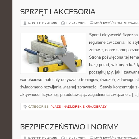
SPRZĘT I AKCESORIA
POSTED BY ADMIN
LIP - 4 - 2026
MOŻLIWOŚĆ KOMENTOWAN
Sport i aktywność fizyczna 
regularne ćwiczenia. To sty
zdrowie, dobre samopoczuci
Strona poświęcona tej tem
bazę porad, w którym każdy
początkujący, jak i zaawa
wartościowe materiały dotyczące treningów, ćwiczeń, zdrowego st
świadomego rozwijania własnej sprawności. Serwis koncentruje s
aktywności fizycznej, przedstawiając zagadnienia związane z […]
CATEGORIES:
PLAŻE I NADMORSKIE KRAJOBRAZY
BEZPIECZEŃSTWO I NORMY
POSTED BY ADMIN
LIP - 1 - 2026
MOŻLIWOŚĆ KOMENTOWAN