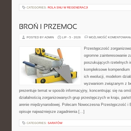
CATEGORIES:
ROLA SNU W REGENERACJI
BROŃ I PRZEMOC
POSTED BY ADMIN
LIP - 5 - 2026
MOŻLIWOŚĆ KOMENTOWAN
Przestępczość zorganizowan
ogromne zainteresowanie za
poszukujących rzetelnych i
kompleksowe kompendium in
ich ewolucji, modelom dział
wyzwaniom związanym z b
prezentuje temat w sposób informacyjny, koncentrując się na om
działalnością zorganizowanych grup przestępczych w kraju, pańs
arenie międzynarodowej. Polecam Nowoczesna Przestępczość i B
opisuje najważniejsze zagadnienia […]
CATEGORIES:
SARATÓW