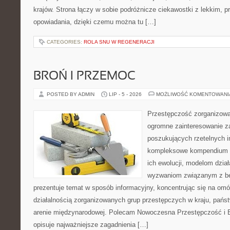
krajów. Strona łączy w sobie podróżnicze ciekawostki z lekkim,
opowiadania, dzięki czemu można tu […]
CATEGORIES:
ROLA SNU W REGENERACJI
BROŃ I PRZEMOC
POSTED BY ADMIN
LIP - 5 - 2026
MOŻLIWOŚĆ KOMENTOWAN
Przestępczość zorganizowan
ogromne zainteresowanie za
poszukujących rzetelnych i
kompleksowe kompendium in
ich ewolucji, modelom dział
wyzwaniom związanym z b
prezentuje temat w sposób informacyjny, koncentrując się na om
działalnością zorganizowanych grup przestępczych w kraju, pańs
arenie międzynarodowej. Polecam Nowoczesna Przestępczość i B
opisuje najważniejsze zagadnienia […]