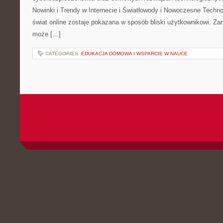
Nowinki i Trendy w Internecie i Światłowody i Nowoczesne Techno
świat online zostaje pokazana w sposób bliski użytkownikowi. Zami
może […]
CATEGORIES:
EDUKACJA DOMOWA I WSPARCIE W NAUCE