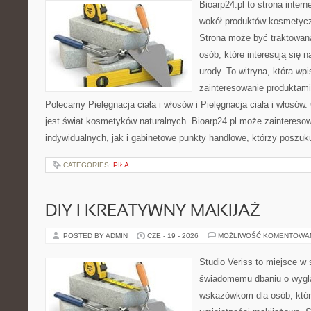
Bioarp24.pl to strona intern
wokół produktów kosmetycz
Strona może być traktowana
osób, które interesują się 
urody. To witryna, która wp
zainteresowanie produktami
Polecamy Pielęgnacja ciała i włosów i Pielęgnacja ciała i włos
jest świat kosmetyków naturalnych. Bioarp24.pl może zaintereso
indywidualnych, jak i gabinetowe punkty handlowe, którzy poszuk
CATEGORIES:
PIŁA
DIY I KREATYWNY MAKIJAŻ
POSTED BY ADMIN
CZE - 19 - 2026
MOŻLIWOŚĆ KOMENTOWA
Studio Veriss to miejsce w
świadomemu dbaniu o wygl
wskazówkom dla osób, któr