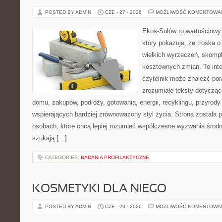
POSTED BY ADMIN
CZE - 27 - 2026
MOŻLIWOŚĆ KOMENTOWA
Ekos-Sułów to wartościowy 
który pokazuje, że troska 
wielkich wyrzeczeń, skompl
kosztownych zmian. To int
czytelnik może znaleźć por
zrozumiałe teksty dotyczą
domu, zakupów, podróży, gotowania, energii, recyklingu, przyrod
wspierających bardziej zrównoważony styl życia. Strona została
osobach, które chcą lepiej rozumieć współczesne wyzwania środ
szukają […]
CATEGORIES:
BADANIA PROFILAKTYCZNE
KOSMETYKI DLA NIEGO
POSTED BY ADMIN
CZE - 20 - 2026
MOŻLIWOŚĆ KOMENTOWA