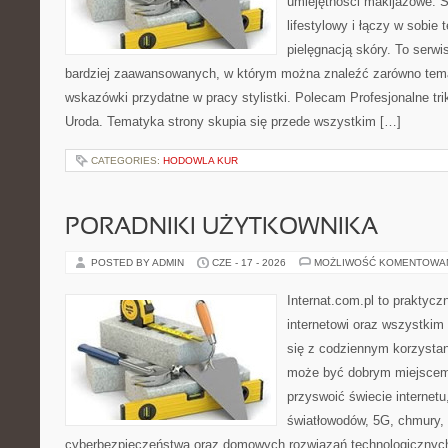
umiejętności makijażowe. S
lifestylowy i łączy w sobie
pielęgnacją skóry. To serwi
bardziej zaawansowanych, w którym można znaleźć zarówno temat
wskazówki przydatne w pracy stylistki. Polecam Profesjonalne tri
Uroda. Tematyka strony skupia się przede wszystkim […]
CATEGORIES:
HODOWLA KUR
PORADNIKI UŻYTKOWNIKA
POSTED BY ADMIN
CZE - 17 - 2026
MOŻLIWOŚĆ KOMENTOWA
Internat.com.pl to praktyc
internetowi oraz wszystkim
się z codziennym korzystan
może być dobrym miejscem 
przyswoić świecie internet
światłowodów, 5G, chmury, 
cyberbezpieczeństwa oraz domowych rozwiązań technologicznych