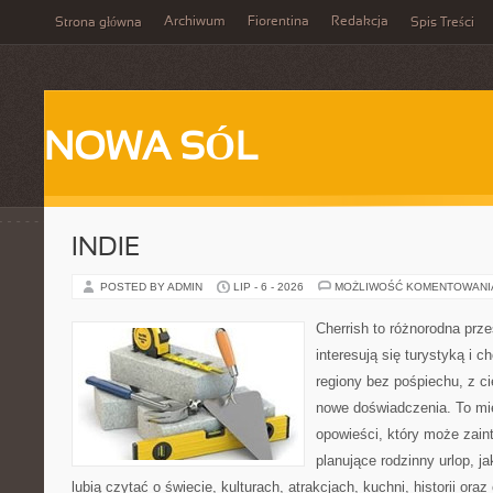
Archiwum
Fiorentina
Redakcja
Strona główna
Spis Treści
NOWA SÓL
INDIE
POSTED BY ADMIN
LIP - 6 - 2026
MOŻLIWOŚĆ KOMENTOWAN
Cherrish to różnorodna prze
interesują się turystyką i
regiony bez pośpiechu, z ci
nowe doświadczenia. To mi
opowieści, który może zai
planujące rodzinny urlop, ja
lubią czytać o świecie, kulturach, atrakcjach, kuchni, historii ora