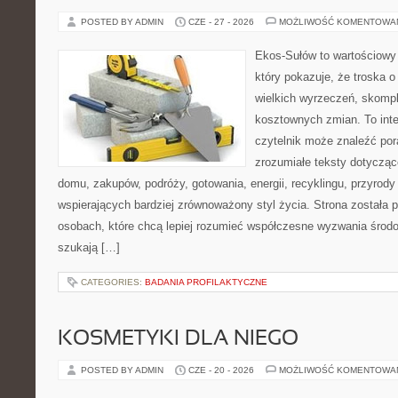
POSTED BY ADMIN
CZE - 27 - 2026
MOŻLIWOŚĆ KOMENTOWA
Ekos-Sułów to wartościowy 
który pokazuje, że troska 
wielkich wyrzeczeń, skompl
kosztownych zmian. To int
czytelnik może znaleźć por
zrozumiałe teksty dotyczą
domu, zakupów, podróży, gotowania, energii, recyklingu, przyrod
wspierających bardziej zrównoważony styl życia. Strona została
osobach, które chcą lepiej rozumieć współczesne wyzwania środ
szukają […]
CATEGORIES:
BADANIA PROFILAKTYCZNE
KOSMETYKI DLA NIEGO
POSTED BY ADMIN
CZE - 20 - 2026
MOŻLIWOŚĆ KOMENTOWA