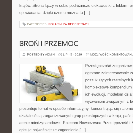
krajów. Strona łączy w sobie podróżnicze ciekawostki z lekkim,
opowiadania, dzięki czemu można tu […]
CATEGORIES:
ROLA SNU W REGENERACJI
BROŃ I PRZEMOC
POSTED BY ADMIN
LIP - 5 - 2026
MOŻLIWOŚĆ KOMENTOWAN
Przestępczość zorganizowan
ogromne zainteresowanie za
poszukujących rzetelnych i
kompleksowe kompendium in
ich ewolucji, modelom dział
wyzwaniom związanym z b
prezentuje temat w sposób informacyjny, koncentrując się na om
działalnością zorganizowanych grup przestępczych w kraju, pańs
arenie międzynarodowej. Polecam Nowoczesna Przestępczość i B
opisuje najważniejsze zagadnienia […]