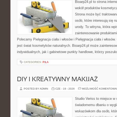
Bioarp24.pl to strona intern
wokół produktów kosmetycz
Strona może być traktowana
osób, które interesują się 
urody. To witryna, która wp
zainteresowanie produktami
Polecamy Pielęgnacja ciała i włosów i Pielęgnacja ciała i włos
jest świat kosmetyków naturalnych. Bioarp24.pl może zaintereso
indywidualnych, jak i gabinetowe punkty handlowe, którzy poszuk
CATEGORIES:
PIŁA
DIY I KREATYWNY MAKIJAŻ
POSTED BY ADMIN
CZE - 19 - 2026
MOŻLIWOŚĆ KOMENTOWA
Studio Veriss to miejsce w
świadomemu dbaniu o wygl
wskazówkom dla osób, któr