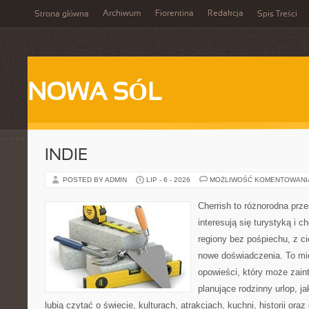
Archiwum
Fiorentina
Redakcja
Strona główna
Spis Treści
NOWA SÓL
INDIE
POSTED BY ADMIN
LIP - 6 - 2026
MOŻLIWOŚĆ KOMENTOWAN
Cherrish to różnorodna prze
interesują się turystyką i
regiony bez pośpiechu, z ci
nowe doświadczenia. To mi
opowieści, który może zai
planujące rodzinny urlop, ja
lubią czytać o świecie, kulturach, atrakcjach, kuchni, historii ora