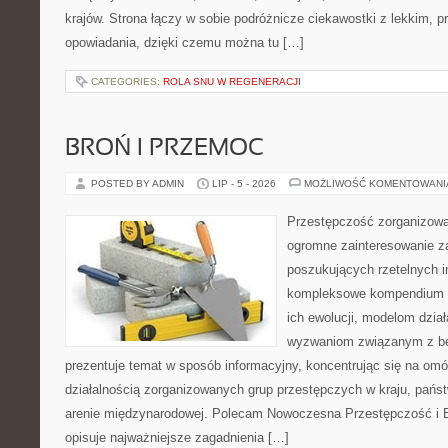
krajów. Strona łączy w sobie podróżnicze ciekawostki z lekkim,
opowiadania, dzięki czemu można tu […]
CATEGORIES:
ROLA SNU W REGENERACJI
BROŃ I PRZEMOC
POSTED BY ADMIN
LIP - 5 - 2026
MOŻLIWOŚĆ KOMENTOWAN
Przestępczość zorganizowan
ogromne zainteresowanie za
poszukujących rzetelnych i
kompleksowe kompendium in
ich ewolucji, modelom dział
wyzwaniom związanym z b
prezentuje temat w sposób informacyjny, koncentrując się na om
działalnością zorganizowanych grup przestępczych w kraju, pańs
arenie międzynarodowej. Polecam Nowoczesna Przestępczość i B
opisuje najważniejsze zagadnienia […]