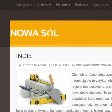
Archiwum
Fiorentina
Redakcja
Strona główna
Spis Treści
NOWA SÓL
INDIE
POSTED BY ADMIN
LIP - 6 - 2026
MOŻLIWOŚĆ KOMENTOWAN
Cherrish to różnorodna prze
interesują się turystyką i
regiony bez pośpiechu, z ci
nowe doświadczenia. To mi
opowieści, który może zai
planujące rodzinny urlop, ja
lubią czytać o świecie, kulturach, atrakcjach, kuchni, historii ora