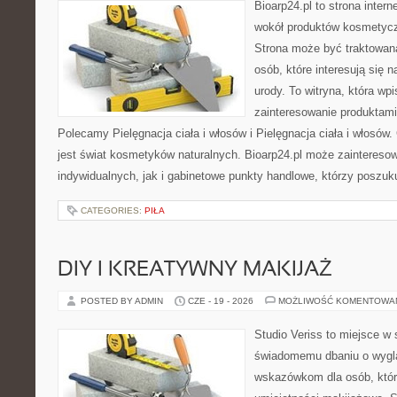
Bioarp24.pl to strona intern
wokół produktów kosmetycz
Strona może być traktowana
osób, które interesują się 
urody. To witryna, która wp
zainteresowanie produktami
Polecamy Pielęgnacja ciała i włosów i Pielęgnacja ciała i włos
jest świat kosmetyków naturalnych. Bioarp24.pl może zaintereso
indywidualnych, jak i gabinetowe punkty handlowe, którzy poszuk
CATEGORIES:
PIŁA
DIY I KREATYWNY MAKIJAŻ
POSTED BY ADMIN
CZE - 19 - 2026
MOŻLIWOŚĆ KOMENTOWA
Studio Veriss to miejsce w
świadomemu dbaniu o wygl
wskazówkom dla osób, któr