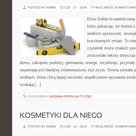
POSTED BY ADMIN
CZE - 27 - 2026
MOŻLIWOŚĆ KOMENTOWA
Ekos-Sułów to wartościowy 
który pokazuje, że troska 
wielkich wyrzeczeń, skompl
kosztownych zmian. To int
czytelnik może znaleźć por
zrozumiałe teksty dotyczą
domu, zakupów, podróży, gotowania, energii, recyklingu, przyrod
wspierających bardziej zrównoważony styl życia. Strona została
osobach, które chcą lepiej rozumieć współczesne wyzwania środ
szukają […]
CATEGORIES:
BADANIA PROFILAKTYCZNE
KOSMETYKI DLA NIEGO
POSTED BY ADMIN
CZE - 20 - 2026
MOŻLIWOŚĆ KOMENTOWA