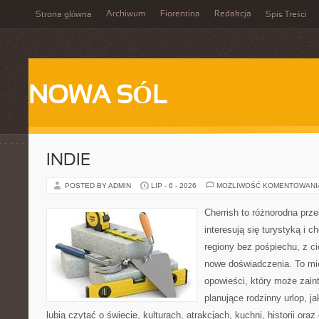
Archiwum
Fiorentina
Redakcja
Strona główna
Spis Treści
NOWA SÓL
INDIE
POSTED BY ADMIN
LIP - 6 - 2026
MOŻLIWOŚĆ KOMENTOWAN
Cherrish to różnorodna prze
interesują się turystyką i
regiony bez pośpiechu, z ci
nowe doświadczenia. To mi
opowieści, który może zai
planujące rodzinny urlop, ja
lubią czytać o świecie, kulturach, atrakcjach, kuchni, historii ora