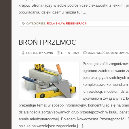
krajów. Strona łączy w sobie podróżnicze ciekawostki z lekkim,
opowiadania, dzięki czemu można tu […]
CATEGORIES:
ROLA SNU W REGENERACJI
BROŃ I PRZEMOC
POSTED BY ADMIN
LIP - 5 - 2026
MOŻLIWOŚĆ KOMENTOWAN
Przestępczość zorganizowan
ogromne zainteresowanie za
poszukujących rzetelnych i
kompleksowe kompendium in
ich ewolucji, modelom dział
wyzwaniom związanym z b
prezentuje temat w sposób informacyjny, koncentrując się na om
działalnością zorganizowanych grup przestępczych w kraju, pańs
arenie międzynarodowej. Polecam Nowoczesna Przestępczość i B
opisuje najważniejsze zagadnienia […]