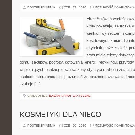
POSTED BY ADMIN
CZE - 27 - 2026
MOŻLIWOŚĆ KOMENTOWA
Ekos-Sułów to wartościowy 
który pokazuje, że troska 
wielkich wyrzeczeń, skompl
kosztownych zmian. To int
czytelnik może znaleźć por
zrozumiałe teksty dotyczą
domu, zakupów, podróży, gotowania, energii, recyklingu, przyrod
wspierających bardziej zrównoważony styl życia. Strona została
osobach, które chcą lepiej rozumieć współczesne wyzwania środ
szukają […]
CATEGORIES:
BADANIA PROFILAKTYCZNE
KOSMETYKI DLA NIEGO
POSTED BY ADMIN
CZE - 20 - 2026
MOŻLIWOŚĆ KOMENTOWA