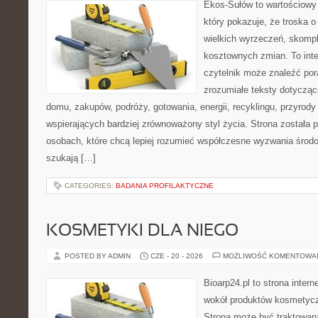
Ekos-Sułów to wartościowy 
który pokazuje, że troska 
wielkich wyrzeczeń, skompl
kosztownych zmian. To int
czytelnik może znaleźć por
zrozumiałe teksty dotyczą
domu, zakupów, podróży, gotowania, energii, recyklingu, przyrod
wspierających bardziej zrównoważony styl życia. Strona została
osobach, które chcą lepiej rozumieć współczesne wyzwania środ
szukają […]
CATEGORIES:
BADANIA PROFILAKTYCZNE
KOSMETYKI DLA NIEGO
POSTED BY ADMIN
CZE - 20 - 2026
MOŻLIWOŚĆ KOMENTOWA
Bioarp24.pl to strona intern
wokół produktów kosmetycz
Strona może być traktowana