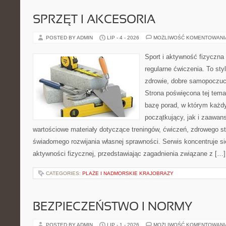
SPRZĘT I AKCESORIA
POSTED BY ADMIN
LIP - 4 - 2026
MOŻLIWOŚĆ KOMENTOWAN
Sport i aktywność fizyczna 
regularne ćwiczenia. To sty
zdrowie, dobre samopoczuci
Strona poświęcona tej tem
bazę porad, w którym każdy
początkujący, jak i zaawa
wartościowe materiały dotyczące treningów, ćwiczeń, zdrowego st
świadomego rozwijania własnej sprawności. Serwis koncentruje s
aktywności fizycznej, przedstawiając zagadnienia związane z […]
CATEGORIES:
PLAŻE I NADMORSKIE KRAJOBRAZY
BEZPIECZEŃSTWO I NORMY
POSTED BY ADMIN
LIP - 1 - 2026
MOŻLIWOŚĆ KOMENTOWAN