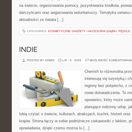
na świecie, organizowania pomocy, pozyskiwania środków, prowad
darczyńcami oraz angażowania wolontariuszy. Tematyka serwisu 
aktualności ze świata […]
CATEGORIES:
KOSMETYCZNE GADŻETY I AKCESORIA (GĄBKI, PĘDZLE,
INDIE
POSTED BY ADMIN
LIP - 6 - 2026
MOŻLIWOŚĆ KOMENTOWAN
Cherrish to różnorodna prze
interesują się turystyką i
regiony bez pośpiechu, z ci
nowe doświadczenia. To mi
opowieści, który może zai
planujące rodzinny urlop, ja
lubią czytać o świecie, kulturach, atrakcjach, kuchni, historii ora
krajów. Strona łączy w sobie podróżnicze ciekawostki z lekkim,
opowiadania, dzięki czemu można tu […]