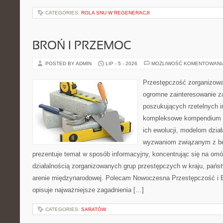
CATEGORIES:
ROLA SNU W REGENERACJI
BROŃ I PRZEMOC
POSTED BY ADMIN
LIP - 5 - 2026
MOŻLIWOŚĆ KOMENTOWAN
Przestępczość zorganizowan
ogromne zainteresowanie za
poszukujących rzetelnych i
kompleksowe kompendium in
ich ewolucji, modelom dział
wyzwaniom związanym z b
prezentuje temat w sposób informacyjny, koncentrując się na om
działalnością zorganizowanych grup przestępczych w kraju, pańs
arenie międzynarodowej. Polecam Nowoczesna Przestępczość i B
opisuje najważniejsze zagadnienia […]
CATEGORIES:
SARATÓW