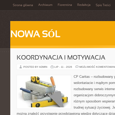
Archiwum
Fiorentina
Redakcja
Strona główna
Spis Treści
NOWA SÓL
KOORDYNACJA I MOTYWACJA
POSTED BY ADMIN
LIP - 11 - 2026
MOŻLIWOŚĆ KOMENTOWAN
CP Caritas – rozbudowany p
wolontariacie i mądrym pom
rozbudowany serwis intern
organizacjom dobroczynnym,
różnym sposobom wspierani
trudnej sytuacji życiowej. 
można znaleźć przystępnie przedstawioną wiedzę dotyczące działa