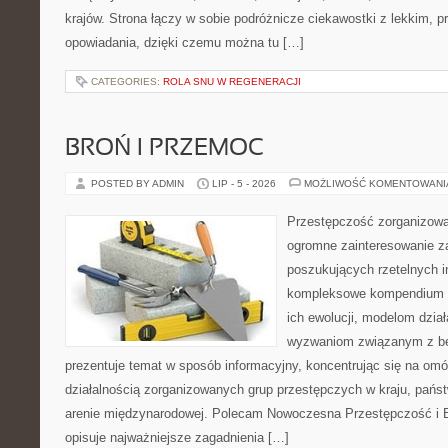
krajów. Strona łączy w sobie podróżnicze ciekawostki z lekkim,
opowiadania, dzięki czemu można tu […]
CATEGORIES:
ROLA SNU W REGENERACJI
BROŃ I PRZEMOC
POSTED BY ADMIN
LIP - 5 - 2026
MOŻLIWOŚĆ KOMENTOWAN
Przestępczość zorganizowan
ogromne zainteresowanie za
poszukujących rzetelnych i
kompleksowe kompendium in
ich ewolucji, modelom dział
wyzwaniom związanym z b
prezentuje temat w sposób informacyjny, koncentrując się na om
działalnością zorganizowanych grup przestępczych w kraju, pańs
arenie międzynarodowej. Polecam Nowoczesna Przestępczość i B
opisuje najważniejsze zagadnienia […]