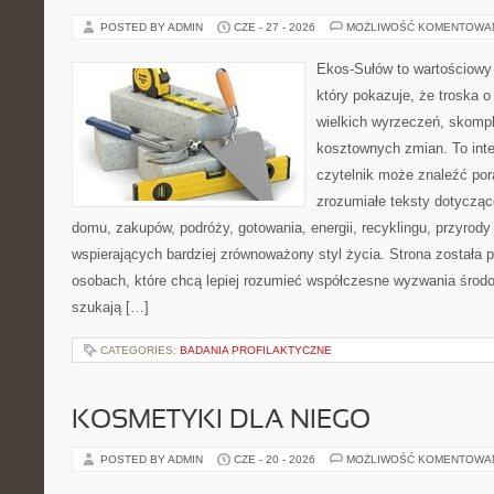
POSTED BY ADMIN
CZE - 27 - 2026
MOŻLIWOŚĆ KOMENTOWA
Ekos-Sułów to wartościowy 
który pokazuje, że troska 
wielkich wyrzeczeń, skompl
kosztownych zmian. To int
czytelnik może znaleźć por
zrozumiałe teksty dotyczą
domu, zakupów, podróży, gotowania, energii, recyklingu, przyrod
wspierających bardziej zrównoważony styl życia. Strona została
osobach, które chcą lepiej rozumieć współczesne wyzwania środ
szukają […]
CATEGORIES:
BADANIA PROFILAKTYCZNE
KOSMETYKI DLA NIEGO
POSTED BY ADMIN
CZE - 20 - 2026
MOŻLIWOŚĆ KOMENTOWA