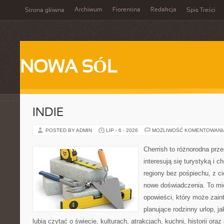
Archiwum
Fiorentina
Redakcja
Strona główna
Spis Treści
NOWA SÓL
INDIE
POSTED BY ADMIN
LIP - 6 - 2026
MOŻLIWOŚĆ KOMENTOWAN
Cherrish to różnorodna prze
interesują się turystyką i
regiony bez pośpiechu, z ci
nowe doświadczenia. To mi
opowieści, który może zai
planujące rodzinny urlop, ja
lubią czytać o świecie, kulturach, atrakcjach, kuchni, historii ora