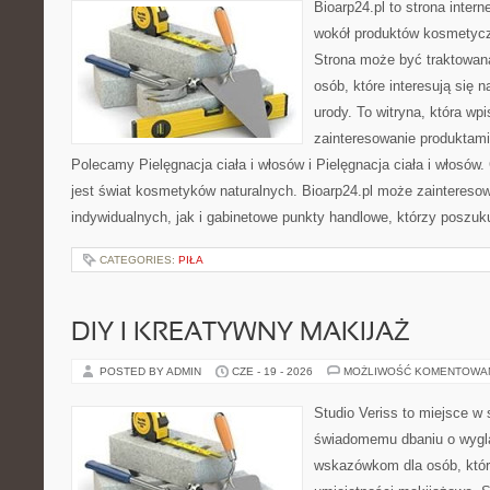
Bioarp24.pl to strona intern
wokół produktów kosmetycz
Strona może być traktowana
osób, które interesują się 
urody. To witryna, która wp
zainteresowanie produktami
Polecamy Pielęgnacja ciała i włosów i Pielęgnacja ciała i włos
jest świat kosmetyków naturalnych. Bioarp24.pl może zaintereso
indywidualnych, jak i gabinetowe punkty handlowe, którzy poszuk
CATEGORIES:
PIŁA
DIY I KREATYWNY MAKIJAŻ
POSTED BY ADMIN
CZE - 19 - 2026
MOŻLIWOŚĆ KOMENTOWA
Studio Veriss to miejsce w
świadomemu dbaniu o wygl
wskazówkom dla osób, któr