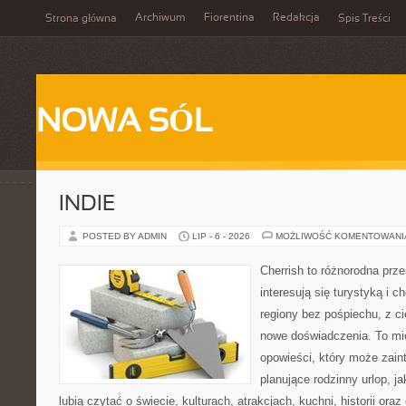
Archiwum
Fiorentina
Redakcja
Strona główna
Spis Treści
NOWA SÓL
INDIE
POSTED BY ADMIN
LIP - 6 - 2026
MOŻLIWOŚĆ KOMENTOWAN
Cherrish to różnorodna prze
interesują się turystyką i
regiony bez pośpiechu, z ci
nowe doświadczenia. To mi
opowieści, który może zai
planujące rodzinny urlop, ja
lubią czytać o świecie, kulturach, atrakcjach, kuchni, historii ora