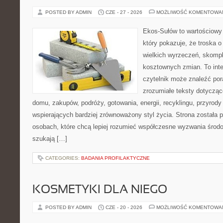
POSTED BY ADMIN
CZE - 27 - 2026
MOŻLIWOŚĆ KOMENTOWA
Ekos-Sułów to wartościowy 
który pokazuje, że troska 
wielkich wyrzeczeń, skompl
kosztownych zmian. To int
czytelnik może znaleźć por
zrozumiałe teksty dotyczą
domu, zakupów, podróży, gotowania, energii, recyklingu, przyrod
wspierających bardziej zrównoważony styl życia. Strona została
osobach, które chcą lepiej rozumieć współczesne wyzwania środ
szukają […]
CATEGORIES:
BADANIA PROFILAKTYCZNE
KOSMETYKI DLA NIEGO
POSTED BY ADMIN
CZE - 20 - 2026
MOŻLIWOŚĆ KOMENTOWA