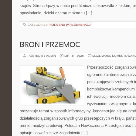
krajów. Strona łączy w sobie podróżnicze ciekawostki z lekkim,
opowiadania, dzięki czemu można tu […]
CATEGORIES:
ROLA SNU W REGENERACJI
BROŃ I PRZEMOC
POSTED BY ADMIN
LIP - 5 - 2026
MOŻLIWOŚĆ KOMENTOWAN
Przestępczość zorganizowan
ogromne zainteresowanie za
poszukujących rzetelnych i
kompleksowe kompendium in
ich ewolucji, modelom dział
wyzwaniom związanym z b
prezentuje temat w sposób informacyjny, koncentrując się na om
działalnością zorganizowanych grup przestępczych w kraju, pańs
arenie międzynarodowej. Polecam Nowoczesna Przestępczość i B
opisuje najważniejsze zagadnienia […]