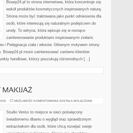
Bioarp24.pl to strona internetowa, która koncentruje się
wokół produktów kosmetycznych inspirowanych naturą.
Strona może być traktowana jako punkt odniesienia dla
osób, które interesują się naturalnym podejściem do
urody. To witryna, która wpisuje się w rosnące
zainteresowanie produktami inspirowanymi ziołami.
ów i Pielęgnacja ciała i włosów. Głównym motywem strony
h. Bioarp24.pl może zainteresować zarówno klientów
punkty handlowe, którzy poszukują różnorodnych […]
Y MAKIJAŻ
DIY
 2026
MOŻLIWOŚĆ KOMENTOWANIA
ZOSTAŁA WYŁĄCZONA
I
KREATYWNY
MAKIJAŻ
Studio Veriss to miejsce w sieci poświęcony
świadomemu dbaniu o wygląd oraz sprawdzonym
wskazówkom dla osób, które chcą rozwijać swoje