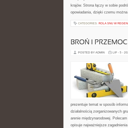
krajów. Strona łączy w sobie pod
opowiadania, dzięki czemu można
CATEGORIES:
ROLA SNU W REGEN
BROŃ I PRZEMOC
POSTED BY ADMIN
LIP - 5 - 2
prezentuje temat w sposób inform
działalnością zorganizowanych gru
arenie międzynarodowej. Polecam
opisuje najważniejsze zagadnienia