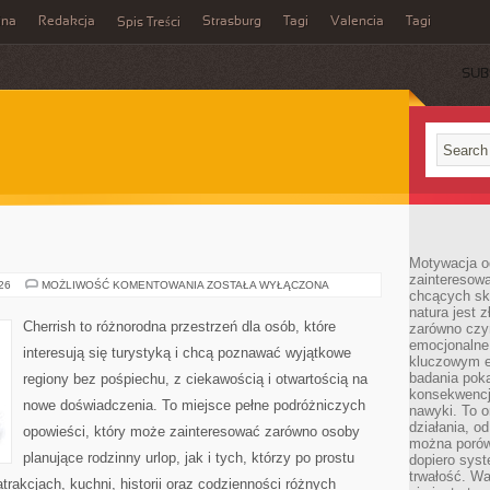
ina
Redakcja
Strasburg
Tagi
Valencia
Tagi
Spis Treści
SUB
Motywacja o
zainteresow
INDIE
026
MOŻLIWOŚĆ KOMENTOWANIA
ZOSTAŁA WYŁĄCZONA
chcących sku
natura jest 
Cherrish to różnorodna przestrzeń dla osób, które
zarówno czyn
emocjonalne
interesują się turystyką i chcą poznawać wyjątkowe
kluczowym el
badania poka
regiony bez pośpiechu, z ciekawością i otwartością na
konsekwencja
nowe doświadczenia. To miejsce pełne podróżniczych
nawyki. To o
działania, o
opowieści, który może zainteresować zarówno osoby
można porówn
planujące rodzinny urlop, jak i tych, którzy po prostu
dopiero sys
trwałość. W
atrakcjach, kuchni, historii oraz codzienności różnych