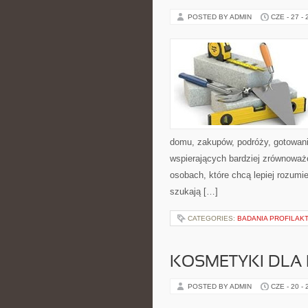
POSTED BY ADMIN
CZE - 27 -
domu, zakupów, podróży, gotowania
wspierających bardziej zrównoważo
osobach, które chcą lepiej rozum
szukają […]
CATEGORIES:
BADANIA PROFILAK
KOSMETYKI DLA 
POSTED BY ADMIN
CZE - 20 -