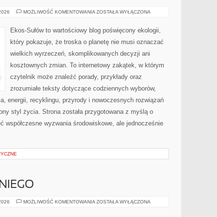
PRZYRODA
 2026
MOŻLIWOŚĆ KOMENTOWANIA
ZOSTAŁA WYŁĄCZONA
I
OCHRONA
ŚRODOWISKA
Ekos-Sułów to wartościowy blog poświęcony ekologii,
który pokazuje, że troska o planetę nie musi oznaczać
wielkich wyrzeczeń, skomplikowanych decyzji ani
kosztownych zmian. To internetowy zakątek, w którym
czytelnik może znaleźć porady, przykłady oraz
zrozumiałe teksty dotyczące codziennych wyborów,
, energii, recyklingu, przyrody i nowoczesnych rozwiązań
ny styl życia. Strona została przygotowana z myślą o
ieć współczesne wyzwania środowiskowe, ale jednocześnie
TYCZNE
NIEGO
KOSMETYKI
 2026
MOŻLIWOŚĆ KOMENTOWANIA
ZOSTAŁA WYŁĄCZONA
DLA
NIEGO