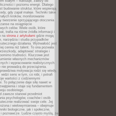
nem stałym – fluktuuje, zależy od
oliczności i poziomu energii. Dlatego
st budowanie struktur, które wspierają
edy, gdy zapał maleje. Techniki takie
małych kroków, monitorowanie
 tworzenie sprzyjającego otoczenia
zanse na osiągnięcie
wych celów. Wiele osób, które
at, trafia na różne źródła informacji i
ym na
strona z artykułami
gdzie mogą
e, narzędzia i studia przypadków
utecznego działania. Wytrwałość jest
iej cenna niż talent. To ona pozwala
rzeszkody, adaptować strategie i
 pomimo trudności. Kluczowe jest
zumienie własnych mechanizmów
znych i wypracowanie realistycznych
e nie prowadzą do przeciążenia.
prawdziwa motywacja rodzi się wtedy,
widzi sens w tym, co robi, i potrafi
oje wartości z codziennymi
. To połączenie daje siłę nawet w
wątpienia i staje się fundamentem
woju osobistego.
d zawsze stanowi przedmiot
ania psychologów, coachów i osób
tecznie realizować swoje cele. Jej
złożona i wielowymiarowa – obejmuje
niki biologiczne, jak i społeczne,
 i poznawcze. Ludzie często myślą, że