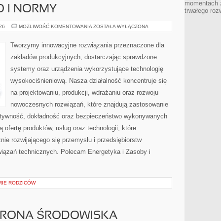
momentach z
O I NORMY
trwałego roz
BEZPIECZEŃSTWO
026
MOŻLIWOŚĆ KOMENTOWANIA
ZOSTAŁA WYŁĄCZONA
I
NORMY
Tworzymy innowacyjne rozwiązania przeznaczone dla
zakładów produkcyjnych, dostarczając sprawdzone
systemy oraz urządzenia wykorzystujące technologię
wysokociśnieniową. Nasza działalność koncentruje się
na projektowaniu, produkcji, wdrażaniu oraz rozwoju
nowoczesnych rozwiązań, które znajdują zastosowanie
ektywność, dokładność oraz bezpieczeństwo wykonywanych
 ofertę produktów, usług oraz technologii, które
ie rozwijającego się przemysłu i przedsiębiorstw
iązań technicznych. Polecam Energetyka i Zasoby i
ORIE RODZICÓW
HRONA ŚRODOWISKA