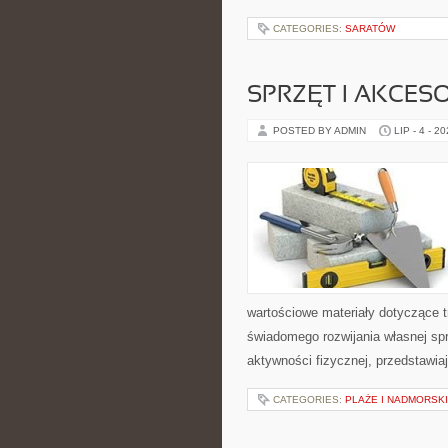
CATEGORIES:
SARATÓW
SPRZĘT I AKCES
POSTED BY ADMIN
LIP - 4 - 2
wartościowe materiały dotyczące t
świadomego rozwijania własnej sp
aktywności fizycznej, przedstawia
CATEGORIES:
PLAŻE I NADMORSK