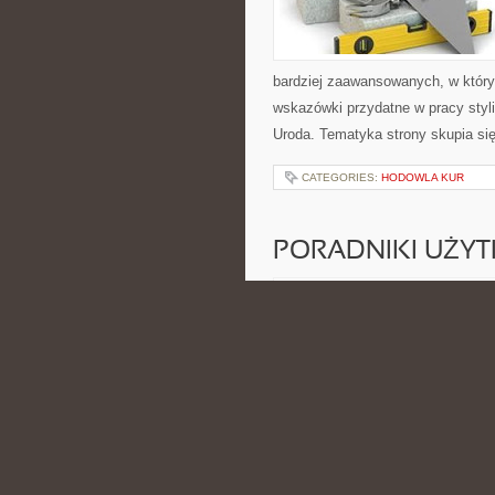
bardziej zaawansowanych, w który
wskazówki przydatne w pracy styli
Uroda. Tematyka strony skupia si
CATEGORIES:
HODOWLA KUR
PORADNIKI UŻY
POSTED BY ADMIN
CZE - 17 -
cyberbezpieczeństwa oraz domowy