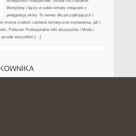
umiejętności makijażowe. Strona ma charakter
lifestylowy i łączy w sobie tematy związane z
pielęgnacją skóry. To serwis dla początkujących i
m można znaleźć zarówno tematyczne zestawienia, jak i
stki. Polecam Profesjonalne triki wizażystów i Moda i
ę przede wszystkim […]
TKOWNIKA
PORADNIKI
 2026
MOŻLIWOŚĆ KOMENTOWANIA
ZOSTAŁA WYŁĄCZONA
UŻYTKOWNIKA
Internat.com.pl to praktyczny blog poświęcony
internetowi oraz wszystkim zagadnieniom, które wiążą
się z codziennym korzystaniem z smartfona. Strona
może być dobrym miejscem dla osób, które chcą
przyswoić świecie internetu, sieci bezprzewodowych,
światłowodów, 5G, chmury, hostingu,
ch rozwiązań technologicznych. Nowości na stronie: