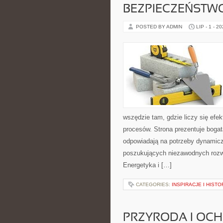
BEZPIECZEŃSTW
POSTED BY ADMIN
LIP - 1 - 2
wszędzie tam, gdzie liczy się ef
procesów. Strona prezentuje bogatą
odpowiadają na potrzeby dynamiczn
poszukujących niezawodnych rozw
Energetyka i […]
CATEGORIES:
INSPIRACJE I HIST
PRZYRODA I OC