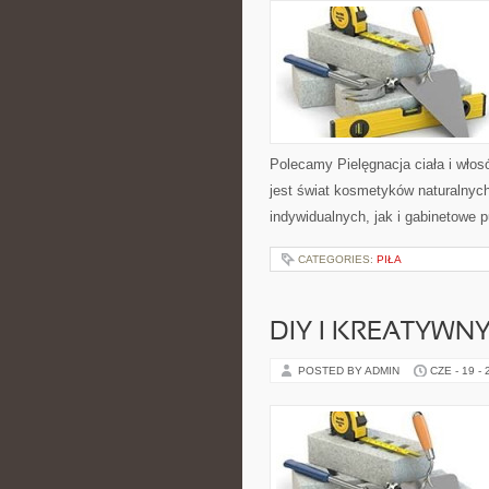
Polecamy Pielęgnacja ciała i włos
jest świat kosmetyków naturalnyc
indywidualnych, jak i gabinetowe 
CATEGORIES:
PIŁA
DIY I KREATYWN
POSTED BY ADMIN
CZE - 19 -