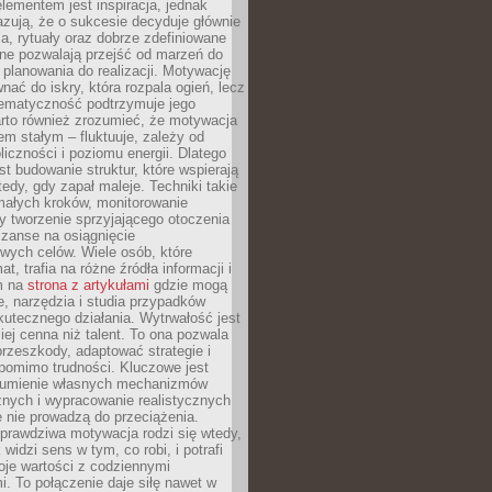
ementem jest inspiracja, jednak
zują, że o sukcesie decyduje głównie
, rytuały oraz dobrze zdefiniowane
ne pozwalają przejść od marzeń do
d planowania do realizacji. Motywację
ać do iskry, która rozpala ogień, lecz
tematyczność podtrzymuje jego
arto również zrozumieć, że motywacja
nem stałym – fluktuuje, zależy od
oliczności i poziomu energii. Dlatego
st budowanie struktur, które wspierają
edy, gdy zapał maleje. Techniki takie
małych kroków, monitorowanie
 tworzenie sprzyjającego otoczenia
zanse na osiągnięcie
wych celów. Wiele osób, które
at, trafia na różne źródła informacji i
ym na
strona z artykułami
gdzie mogą
e, narzędzia i studia przypadków
utecznego działania. Wytrwałość jest
iej cenna niż talent. To ona pozwala
rzeszkody, adaptować strategie i
 pomimo trudności. Kluczowe jest
zumienie własnych mechanizmów
znych i wypracowanie realistycznych
e nie prowadzą do przeciążenia.
prawdziwa motywacja rodzi się wtedy,
widzi sens w tym, co robi, i potrafi
oje wartości z codziennymi
. To połączenie daje siłę nawet w