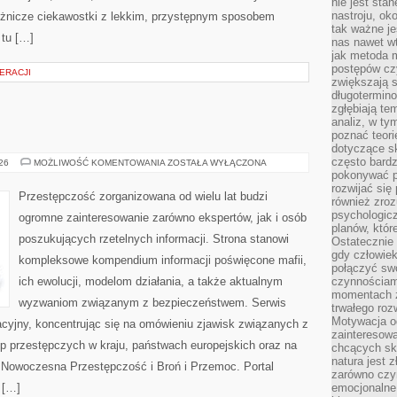
nie jest sta
nastroju, ok
różnicze ciekawostki z lekkim, przystępnym sposobem
tak ważne je
 tu […]
nas nawet wt
jak metoda 
postępów czy
ERACJI
zwiększają s
długotermino
zgłębiają tem
analiz, w t
poznać teori
dotyczące sk
często bardz
BROŃ
026
MOŻLIWOŚĆ KOMENTOWANIA
ZOSTAŁA WYŁĄCZONA
I
pokonywać p
PRZEMOC
rozwijać się
Przestępczość zorganizowana od wielu lat budzi
również zro
psychologic
ogromne zainteresowanie zarówno ekspertów, jak i osób
planów, któr
poszukujących rzetelnych informacji. Strona stanowi
Ostatecznie 
gdy człowiek 
kompleksowe kompendium informacji poświęcone mafii,
połączyć sw
ich ewolucji, modelom działania, a także aktualnym
czynnościami
momentach z
wyzwaniom związanym z bezpieczeństwem. Serwis
trwałego roz
Motywacja o
acyjny, koncentrując się na omówieniu zjawisk związanych z
zainteresow
p przestępczych w kraju, państwach europejskich oraz na
chcących sku
natura jest 
 Nowoczesna Przestępczość i Broń i Przemoc. Portal
zarówno czyn
 […]
emocjonalne