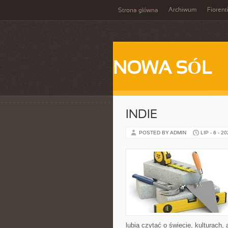
Archiwum
Fiorent
Strona główna
NOWA SÓL
INDIE
POSTED BY ADMIN
LIP - 6 - 2
lubią czytać o świecie, kulturach, 