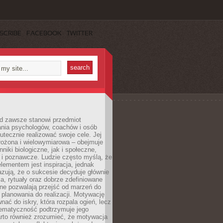
SCRIBE
FACEBOOK
TWITTER
d zawsze stanowi przedmiot
ania psychologów, coachów i osób
tecznie realizować swoje cele. Jej
złożona i wielowymiarowa – obejmuje
niki biologiczne, jak i społeczne,
 i poznawcze. Ludzie często myślą, że
ementem jest inspiracja, jednak
zują, że o sukcesie decyduje głównie
, rytuały oraz dobrze zdefiniowane
ne pozwalają przejść od marzeń do
d planowania do realizacji. Motywację
ać do iskry, która rozpala ogień, lecz
tematyczność podtrzymuje jego
arto również zrozumieć, że motywacja