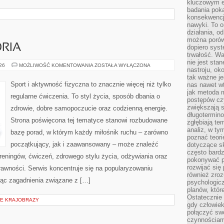
kluczowym el
badania poka
konsekwencja
nawyki. To o
działania, o
można porówn
ORIA
dopiero sys
trwałość. W
nie jest sta
SPRZĘT
026
MOŻLIWOŚĆ KOMENTOWANIA
ZOSTAŁA WYŁĄCZONA
nastroju, ok
I
AKCESORIA
tak ważne je
Sport i aktywność fizyczna to znacznie więcej niż tylko
nas nawet wt
jak metoda 
regularne ćwiczenia. To styl życia, sposób dbania o
postępów czy
zwiększają s
zdrowie, dobre samopoczucie oraz codzienną energię.
długotermino
Strona poświęcona tej tematyce stanowi rozbudowane
zgłębiają tem
analiz, w t
bazę porad, w którym każdy miłośnik ruchu – zarówno
poznać teori
początkujący, jak i zaawansowany – może znaleźć
dotyczące sk
często bardz
reningów, ćwiczeń, zdrowego stylu życia, odżywiania oraz
pokonywać p
rozwijać się
rawności. Serwis koncentruje się na popularyzowaniu
również zro
jąc zagadnienia związane z […]
psychologic
planów, któr
Ostatecznie 
IE KRAJOBRAZY
gdy człowiek 
połączyć sw
czynnościami