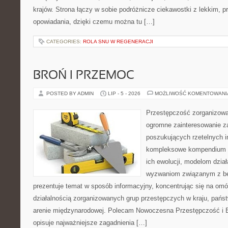
krajów. Strona łączy w sobie podróżnicze ciekawostki z lekkim,
opowiadania, dzięki czemu można tu […]
CATEGORIES:
ROLA SNU W REGENERACJI
BROŃ I PRZEMOC
POSTED BY ADMIN
LIP - 5 - 2026
MOŻLIWOŚĆ KOMENTOWAN
Przestępczość zorganizowan
ogromne zainteresowanie za
poszukujących rzetelnych i
kompleksowe kompendium in
ich ewolucji, modelom dział
wyzwaniom związanym z b
prezentuje temat w sposób informacyjny, koncentrując się na om
działalnością zorganizowanych grup przestępczych w kraju, pańs
arenie międzynarodowej. Polecam Nowoczesna Przestępczość i B
opisuje najważniejsze zagadnienia […]