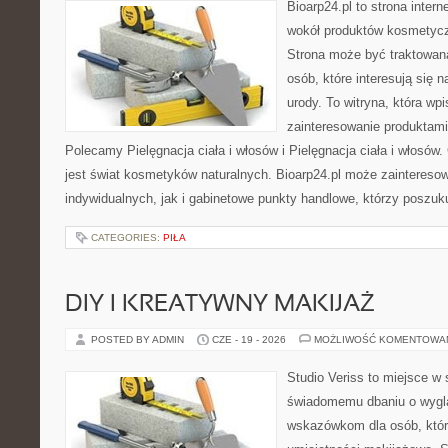
Bioarp24.pl to strona intern
wokół produktów kosmetycz
Strona może być traktowana
osób, które interesują się 
urody. To witryna, która wp
zainteresowanie produktami
Polecamy Pielęgnacja ciała i włosów i Pielęgnacja ciała i włos
jest świat kosmetyków naturalnych. Bioarp24.pl może zaintereso
indywidualnych, jak i gabinetowe punkty handlowe, którzy poszuk
CATEGORIES:
PIŁA
DIY I KREATYWNY MAKIJAŻ
POSTED BY ADMIN
CZE - 19 - 2026
MOŻLIWOŚĆ KOMENTOWA
Studio Veriss to miejsce w
świadomemu dbaniu o wygl
wskazówkom dla osób, któr