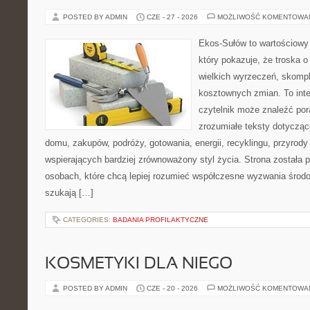
POSTED BY ADMIN
CZE - 27 - 2026
MOŻLIWOŚĆ KOMENTOWA
Ekos-Sułów to wartościowy 
który pokazuje, że troska 
wielkich wyrzeczeń, skompl
kosztownych zmian. To int
czytelnik może znaleźć por
zrozumiałe teksty dotyczą
domu, zakupów, podróży, gotowania, energii, recyklingu, przyrod
wspierających bardziej zrównoważony styl życia. Strona została
osobach, które chcą lepiej rozumieć współczesne wyzwania środ
szukają […]
CATEGORIES:
BADANIA PROFILAKTYCZNE
KOSMETYKI DLA NIEGO
POSTED BY ADMIN
CZE - 20 - 2026
MOŻLIWOŚĆ KOMENTOWA