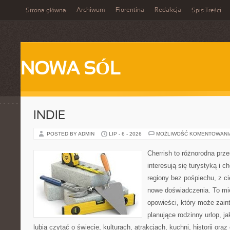
Archiwum
Fiorentina
Redakcja
Strona główna
Spis Treści
NOWA SÓL
INDIE
POSTED BY ADMIN
LIP - 6 - 2026
MOŻLIWOŚĆ KOMENTOWAN
Cherrish to różnorodna prze
interesują się turystyką i
regiony bez pośpiechu, z ci
nowe doświadczenia. To mi
opowieści, który może zai
planujące rodzinny urlop, ja
lubią czytać o świecie, kulturach, atrakcjach, kuchni, historii ora