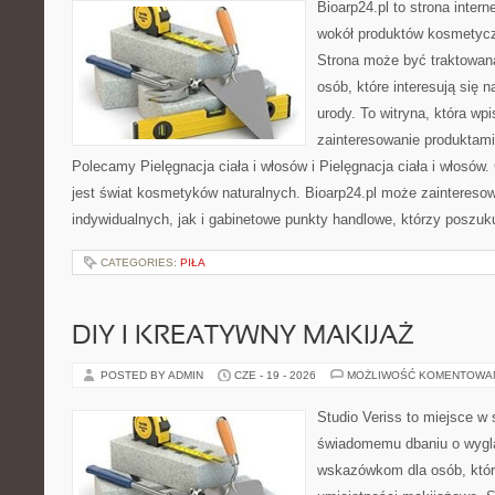
Bioarp24.pl to strona intern
wokół produktów kosmetycz
Strona może być traktowana
osób, które interesują się 
urody. To witryna, która wp
zainteresowanie produktami
Polecamy Pielęgnacja ciała i włosów i Pielęgnacja ciała i włos
jest świat kosmetyków naturalnych. Bioarp24.pl może zaintereso
indywidualnych, jak i gabinetowe punkty handlowe, którzy poszuk
CATEGORIES:
PIŁA
DIY I KREATYWNY MAKIJAŻ
POSTED BY ADMIN
CZE - 19 - 2026
MOŻLIWOŚĆ KOMENTOWA
Studio Veriss to miejsce w
świadomemu dbaniu o wygl
wskazówkom dla osób, któr