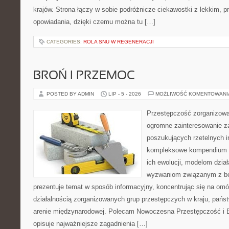
krajów. Strona łączy w sobie podróżnicze ciekawostki z lekkim,
opowiadania, dzięki czemu można tu […]
CATEGORIES:
ROLA SNU W REGENERACJI
BROŃ I PRZEMOC
POSTED BY ADMIN
LIP - 5 - 2026
MOŻLIWOŚĆ KOMENTOWAN
Przestępczość zorganizowan
ogromne zainteresowanie za
poszukujących rzetelnych i
kompleksowe kompendium in
ich ewolucji, modelom dział
wyzwaniom związanym z b
prezentuje temat w sposób informacyjny, koncentrując się na om
działalnością zorganizowanych grup przestępczych w kraju, pańs
arenie międzynarodowej. Polecam Nowoczesna Przestępczość i B
opisuje najważniejsze zagadnienia […]