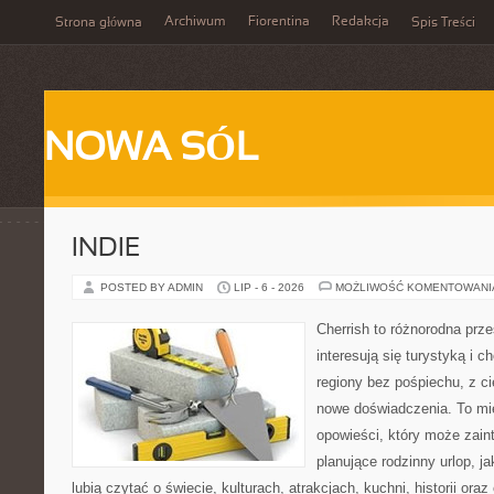
Archiwum
Fiorentina
Redakcja
Strona główna
Spis Treści
NOWA SÓL
INDIE
POSTED BY ADMIN
LIP - 6 - 2026
MOŻLIWOŚĆ KOMENTOWAN
Cherrish to różnorodna prze
interesują się turystyką i
regiony bez pośpiechu, z ci
nowe doświadczenia. To mi
opowieści, który może zai
planujące rodzinny urlop, ja
lubią czytać o świecie, kulturach, atrakcjach, kuchni, historii ora