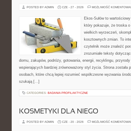
POSTED BY ADMIN
CZE - 27 - 2026
MOŻLIWOŚĆ KOMENTOWA
Ekos-Sułów to wartościowy 
który pokazuje, że troska 
wielkich wyrzeczeń, skompl
kosztownych zmian. To int
czytelnik może znaleźć por
zrozumiałe teksty dotyczą
domu, zakupów, podróży, gotowania, energii, recyklingu, przyrod
wspierających bardziej zrównoważony styl życia. Strona została
osobach, które chcą lepiej rozumieć współczesne wyzwania środ
szukają […]
CATEGORIES:
BADANIA PROFILAKTYCZNE
KOSMETYKI DLA NIEGO
POSTED BY ADMIN
CZE - 20 - 2026
MOŻLIWOŚĆ KOMENTOWA