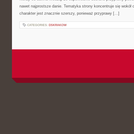
nawet najprostsze danie. Tematyka strony koncentruje się wokół or
charakter jest znacznie szerszy, ponieważ przyprawy […]
CATEGORIES:
DSKRAKOW