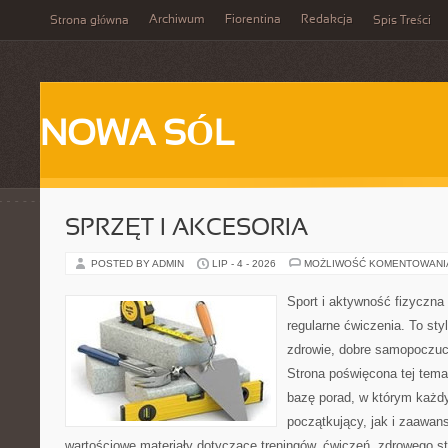
Archiwum
Fiorentina
Redakcja
Strona główna
Spis Treści
NOWA SÓL
SPRZĘT I AKCESORIA
POSTED BY ADMIN
LIP - 4 - 2026
MOŻLIWOŚĆ KOMENTOWAN
Sport i aktywność fizyczna 
regularne ćwiczenia. To sty
zdrowie, dobre samopoczuci
Strona poświęcona tej tem
bazę porad, w którym każdy
początkujący, jak i zaawa
wartościowe materiały dotyczące treningów, ćwiczeń, zdrowego st