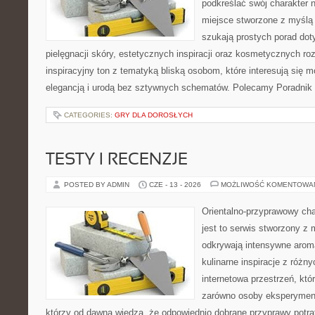
podkreślać swój charakter n
miejsce stworzone z myślą 
szukają prostych porad dot
pielęgnacji skóry, estetycznych inspiracji oraz kosmetycznych ro
inspiracyjny ton z tematyką bliską osobom, które interesują się m
elegancją i urodą bez sztywnych schematów. Polecamy Poradnik 
CATEGORIES:
GRY DLA DOROSŁYCH
TESTY I RECENZJE
POSTED BY ADMIN
CZE - 13 - 2026
MOŻLIWOŚĆ KOMENTOWA
Orientalno-przyprawowy char
jest to serwis stworzony z 
odkrywają intensywne aroma
kulinarne inspiracje z różny
internetowa przestrzeń, kt
zarówno osoby eksperymentu
którzy od dawna wiedzą, że odpowiednio dobrane przyprawy potraf