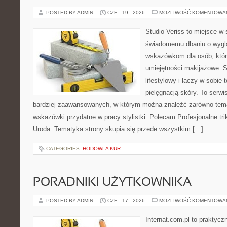
POSTED BY ADMIN
CZE - 19 - 2026
MOŻLIWOŚĆ KOMENTOWA
Studio Veriss to miejsce w
świadomemu dbaniu o wygl
wskazówkom dla osób, któr
umiejętności makijażowe. S
lifestylowy i łączy w sobie
pielęgnacją skóry. To serwi
bardziej zaawansowanych, w którym można znaleźć zarówno temat
wskazówki przydatne w pracy stylistki. Polecam Profesjonalne tri
Uroda. Tematyka strony skupia się przede wszystkim […]
CATEGORIES:
HODOWLA KUR
PORADNIKI UŻYTKOWNIKA
POSTED BY ADMIN
CZE - 17 - 2026
MOŻLIWOŚĆ KOMENTOWA
Internat.com.pl to praktyc