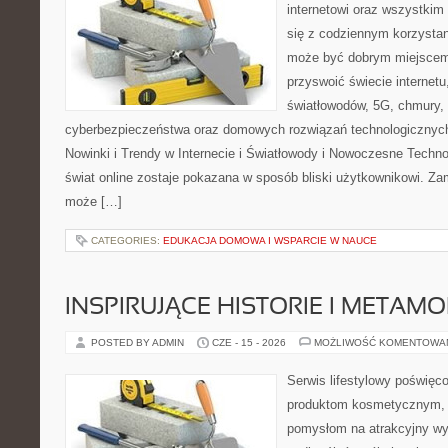
internetowi oraz wszystkim
się z codziennym korzystan
może być dobrym miejscem 
przyswoić świecie internet
światłowodów, 5G, chmury, 
cyberbezpieczeństwa oraz domowych rozwiązań technologicznych
Nowinki i Trendy w Internecie i Światłowody i Nowoczesne Techno
świat online zostaje pokazana w sposób bliski użytkownikowi. Zami
może […]
CATEGORIES:
EDUKACJA DOMOWA I WSPARCIE W NAUCE
INSPIRUJĄCE HISTORIE I METAM
POSTED BY ADMIN
CZE - 15 - 2026
MOŻLIWOŚĆ KOMENTOWA
Serwis lifestylowy poświęcon
produktom kosmetycznym, u
pomysłom na atrakcyjny wyg