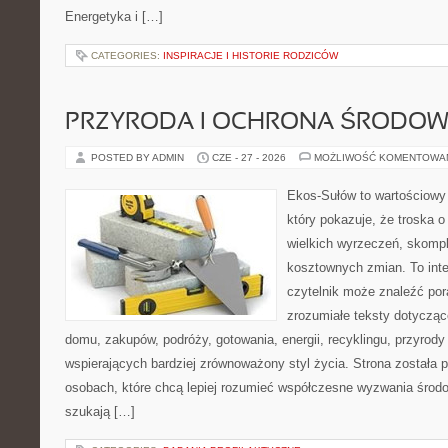
Energetyka i […]
CATEGORIES:
INSPIRACJE I HISTORIE RODZICÓW
PRZYRODA I OCHRONA ŚRODOW
POSTED BY ADMIN
CZE - 27 - 2026
MOŻLIWOŚĆ KOMENTOWA
Ekos-Sułów to wartościowy 
który pokazuje, że troska 
wielkich wyrzeczeń, skompl
kosztownych zmian. To int
czytelnik może znaleźć por
zrozumiałe teksty dotyczą
domu, zakupów, podróży, gotowania, energii, recyklingu, przyrod
wspierających bardziej zrównoważony styl życia. Strona została
osobach, które chcą lepiej rozumieć współczesne wyzwania środ
szukają […]