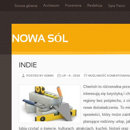
Archiwum
Fiorentina
Redakcja
Strona główna
Spis Treści
NOWA SÓL
INDIE
POSTED BY ADMIN
LIP - 6 - 2026
MOŻLIWOŚĆ KOMENTOWAN
Cherrish to różnorodna prze
interesują się turystyką i
regiony bez pośpiechu, z ci
nowe doświadczenia. To mi
opowieści, który może zai
planujące rodzinny urlop, ja
lubią czytać o świecie, kulturach, atrakcjach, kuchni, historii ora