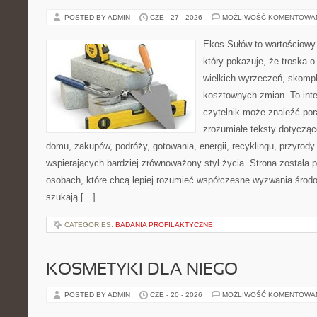
POSTED BY ADMIN
CZE - 27 - 2026
MOŻLIWOŚĆ KOMENTOWA
Ekos-Sułów to wartościowy 
który pokazuje, że troska 
wielkich wyrzeczeń, skompl
kosztownych zmian. To int
czytelnik może znaleźć por
zrozumiałe teksty dotyczą
domu, zakupów, podróży, gotowania, energii, recyklingu, przyrod
wspierających bardziej zrównoważony styl życia. Strona została
osobach, które chcą lepiej rozumieć współczesne wyzwania środ
szukają […]
CATEGORIES:
BADANIA PROFILAKTYCZNE
KOSMETYKI DLA NIEGO
POSTED BY ADMIN
CZE - 20 - 2026
MOŻLIWOŚĆ KOMENTOWA