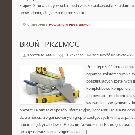
krajów. Strona łączy w sobie podróżnicze ciekawostki z lekkim,
opowiadania, dzięki czemu można tu […]
CATEGORIES:
ROLA SNU W REGENERACJI
BROŃ I PRZEMOC
POSTED BY ADMIN
LIP - 5 - 2026
MOŻLIWOŚĆ KOMENTOWAN
Przestępczość zorganizowan
ogromne zainteresowanie za
poszukujących rzetelnych i
kompleksowe kompendium in
ich ewolucji, modelom dział
wyzwaniom związanym z b
prezentuje temat w sposób informacyjny, koncentrując się na om
działalnością zorganizowanych grup przestępczych w kraju, pańs
arenie międzynarodowej. Polecam Nowoczesna Przestępczość i B
opisuje najważniejsze zagadnienia […]