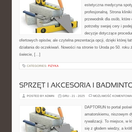
estetyczna medycyna spoty
profesjonalną. Strona klini
przewodnik dla osób, które 
potrzeby swojej cery i po
decyzje dotyczące procedur.
ofertowych opisów, ale czytelna prezentacja opcji, dzięki której ł
działania do oczekiwań. Nowości na stronie to Uroda po 50. roku ż
świecie, […]
CATEGORIES:
FIZYKA
SPRZĘT I AKCESORIA I BADMINT
POSTED BY ADMIN
GRU - 21 - 2025
MOŻLIWOŚĆ KOMENTOWA
DAPTORUN to portal poświ
amatorskiemu, niszowym dy
rywalizacji. To miejsce, w k
się z głodem wiedzy, a krót