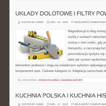
UKŁADY DOLOTOWE I FILTRY PO
POSTED BY ADMIN
GRU - 18 - 2025
MOŻLIWOŚĆ KOMENTOWA
Magnaflow.pl to blog motory
myślą o osobach zakochany
można z nimi zrobić, gdy p
transportu, a zaczynają by
personalizacja spotyka się
takie jak system wydechow
elementem podwozia i stają się świadomym wyborem wpływającym
temperament auta. Ciekawe kategorie to: Adaptacja samochodu d
CATEGORIES:
ZORZA POLARNA I ZJAWISKA NATURY
KUCHNIA POLSKA I KUCHNIA H
POSTED BY ADMIN
GRU - 17 - 2025
MOŻLIWOŚĆ KOMENTOWA