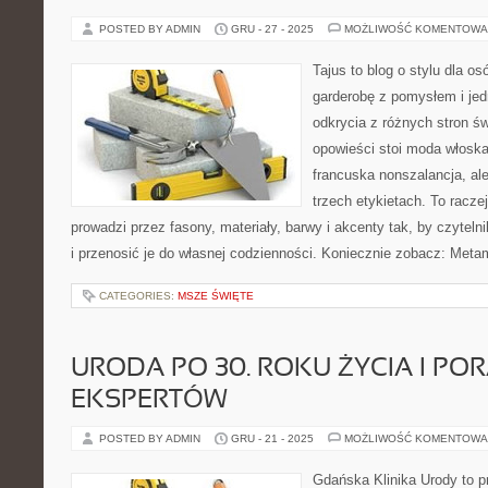
POSTED BY ADMIN
GRU - 27 - 2025
MOŻLIWOŚĆ KOMENTOWA
Tajus to blog o stylu dla o
garderobę z pomysłem i je
odkrycia z różnych stron św
opowieści stoi moda włoska
francuska nonszalancja, al
trzech etykietach. To racze
prowadzi przez fasony, materiały, barwy i akcenty tak, by czyte
i przenosić je do własnej codzienności. Koniecznie zobacz: Meta
CATEGORIES:
MSZE ŚWIĘTE
URODA PO 30. ROKU ŻYCIA I PO
EKSPERTÓW
POSTED BY ADMIN
GRU - 21 - 2025
MOŻLIWOŚĆ KOMENTOWA
Gdańska Klinika Urody to p