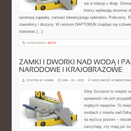
się w relację z drogi. Stron
którzy wybierają skromne ob
sportową zajawkę, zamiast telewizyjnego splendoru. Polecamy: Bie
zawodnicy i drużyny. W centrum DAPTORUN znajduje się człowiek
startować […]
CATEGORIES:
KETO
ZAMKI I DWORKI NAD WODĄ I PA
NARODOWE I KRAJOBRAZOWE
POSTED BY ADMIN
GRU - 20 - 2025
MOŻLIWOŚĆ KOMENTOWA
Silny Szczecin to miejski s
sprawność nie jest przypad
mądrych nawyków. To miejs
osobach z miasta nad Odrą 
na wyższy poziom – niezale
zaczynają, czy mają już za 