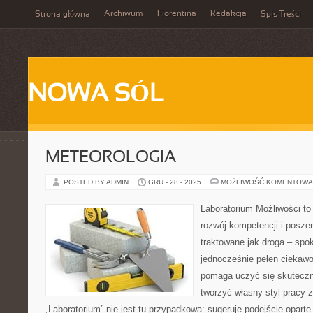
Archiwum
Fiorentina
Redakcja
Strona główna
Spis Treści
NOWA SÓL
METEOROLOGIA
POSTED BY ADMIN
GRU - 28 - 2025
MOŻLIWOŚĆ KOMENTOWA
Laboratorium Możliwości to
rozwój kompetencji i posze
traktowane jak droga – spo
jednocześnie pełen ciekawo
pomaga uczyć się skuteczn
tworzyć własny styl pracy 
„Laboratorium” nie jest tu przypadkowa: sugeruje podejście oparte