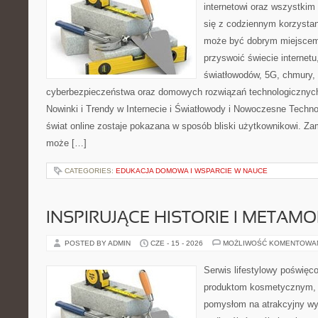
internetowi oraz wszystkim
się z codziennym korzystan
może być dobrym miejscem 
przyswoić świecie internet
światłowodów, 5G, chmury, 
cyberbezpieczeństwa oraz domowych rozwiązań technologicznych
Nowinki i Trendy w Internecie i Światłowody i Nowoczesne Techno
świat online zostaje pokazana w sposób bliski użytkownikowi. Zami
może […]
CATEGORIES:
EDUKACJA DOMOWA I WSPARCIE W NAUCE
INSPIRUJĄCE HISTORIE I METAM
POSTED BY ADMIN
CZE - 15 - 2026
MOŻLIWOŚĆ KOMENTOWA
Serwis lifestylowy poświęcon
produktom kosmetycznym, u
pomysłom na atrakcyjny wyg