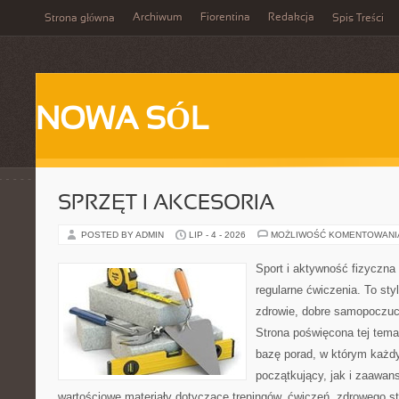
Archiwum
Fiorentina
Redakcja
Strona główna
Spis Treści
NOWA SÓL
SPRZĘT I AKCESORIA
POSTED BY ADMIN
LIP - 4 - 2026
MOŻLIWOŚĆ KOMENTOWAN
Sport i aktywność fizyczna 
regularne ćwiczenia. To sty
zdrowie, dobre samopoczuci
Strona poświęcona tej tem
bazę porad, w którym każdy
początkujący, jak i zaawa
wartościowe materiały dotyczące treningów, ćwiczeń, zdrowego st