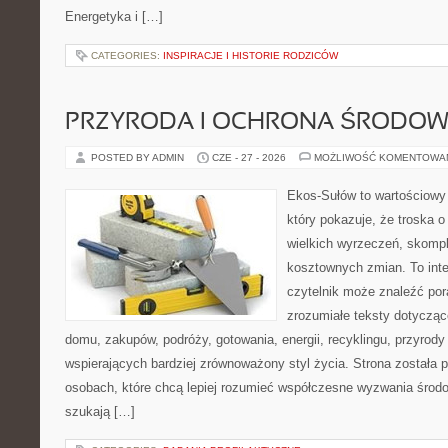
Energetyka i […]
CATEGORIES:
INSPIRACJE I HISTORIE RODZICÓW
PRZYRODA I OCHRONA ŚRODOW
POSTED BY ADMIN
CZE - 27 - 2026
MOŻLIWOŚĆ KOMENTOWA
Ekos-Sułów to wartościowy 
który pokazuje, że troska 
wielkich wyrzeczeń, skompl
kosztownych zmian. To int
czytelnik może znaleźć por
zrozumiałe teksty dotyczą
domu, zakupów, podróży, gotowania, energii, recyklingu, przyrod
wspierających bardziej zrównoważony styl życia. Strona została
osobach, które chcą lepiej rozumieć współczesne wyzwania środ
szukają […]