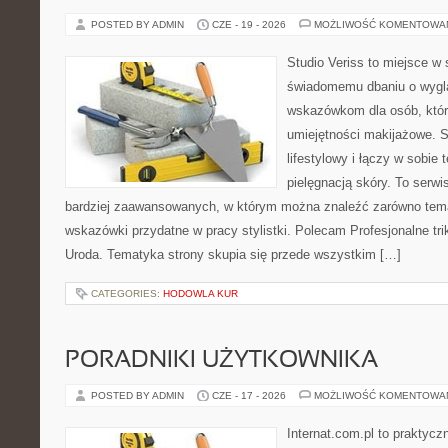
POSTED BY ADMIN
CZE - 19 - 2026
MOŻLIWOŚĆ KOMENTOWA
Studio Veriss to miejsce w
świadomemu dbaniu o wygl
wskazówkom dla osób, któr
umiejętności makijażowe. S
lifestylowy i łączy w sobie
pielęgnacją skóry. To serwi
bardziej zaawansowanych, w którym można znaleźć zarówno temat
wskazówki przydatne w pracy stylistki. Polecam Profesjonalne tri
Uroda. Tematyka strony skupia się przede wszystkim […]
CATEGORIES:
HODOWLA KUR
PORADNIKI UŻYTKOWNIKA
POSTED BY ADMIN
CZE - 17 - 2026
MOŻLIWOŚĆ KOMENTOWA
Internat.com.pl to praktyc