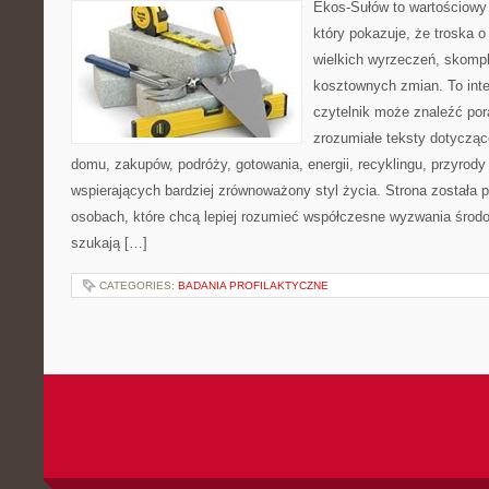
Ekos-Sułów to wartościowy 
który pokazuje, że troska 
wielkich wyrzeczeń, skompl
kosztownych zmian. To int
czytelnik może znaleźć por
zrozumiałe teksty dotyczą
domu, zakupów, podróży, gotowania, energii, recyklingu, przyrod
wspierających bardziej zrównoważony styl życia. Strona została
osobach, które chcą lepiej rozumieć współczesne wyzwania środ
szukają […]
CATEGORIES:
BADANIA PROFILAKTYCZNE