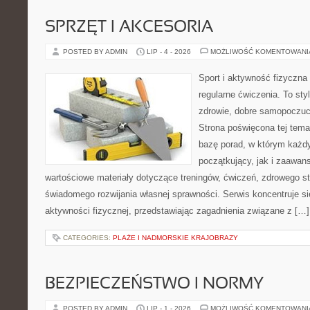
SPRZĘT I AKCESORIA
POSTED BY ADMIN
LIP - 4 - 2026
MOŻLIWOŚĆ KOMENTOWAN
Sport i aktywność fizyczna 
regularne ćwiczenia. To sty
zdrowie, dobre samopoczuci
Strona poświęcona tej tem
bazę porad, w którym każdy
początkujący, jak i zaawa
wartościowe materiały dotyczące treningów, ćwiczeń, zdrowego st
świadomego rozwijania własnej sprawności. Serwis koncentruje s
aktywności fizycznej, przedstawiając zagadnienia związane z […]
CATEGORIES:
PLAŻE I NADMORSKIE KRAJOBRAZY
BEZPIECZEŃSTWO I NORMY
POSTED BY ADMIN
LIP - 1 - 2026
MOŻLIWOŚĆ KOMENTOWAN