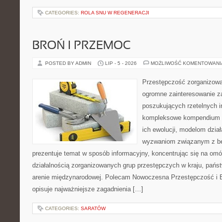
CATEGORIES:
ROLA SNU W REGENERACJI
BROŃ I PRZEMOC
POSTED BY ADMIN
LIP - 5 - 2026
MOŻLIWOŚĆ KOMENTOWAN
Przestępczość zorganizowan
ogromne zainteresowanie za
poszukujących rzetelnych i
kompleksowe kompendium in
ich ewolucji, modelom dział
wyzwaniom związanym z b
prezentuje temat w sposób informacyjny, koncentrując się na om
działalnością zorganizowanych grup przestępczych w kraju, pańs
arenie międzynarodowej. Polecam Nowoczesna Przestępczość i B
opisuje najważniejsze zagadnienia […]
CATEGORIES:
SARATÓW