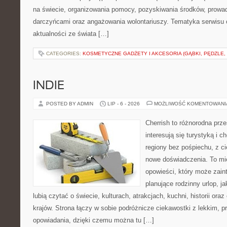
na świecie, organizowania pomocy, pozyskiwania środków, prowad
darczyńcami oraz angażowania wolontariuszy. Tematyka serwisu 
aktualności ze świata […]
CATEGORIES:
KOSMETYCZNE GADŻETY I AKCESORIA (GĄBKI, PĘDZLE,
INDIE
POSTED BY ADMIN
LIP - 6 - 2026
MOŻLIWOŚĆ KOMENTOWAN
Cherrish to różnorodna prze
interesują się turystyką i
regiony bez pośpiechu, z ci
nowe doświadczenia. To mi
opowieści, który może zai
planujące rodzinny urlop, ja
lubią czytać o świecie, kulturach, atrakcjach, kuchni, historii ora
krajów. Strona łączy w sobie podróżnicze ciekawostki z lekkim,
opowiadania, dzięki czemu można tu […]