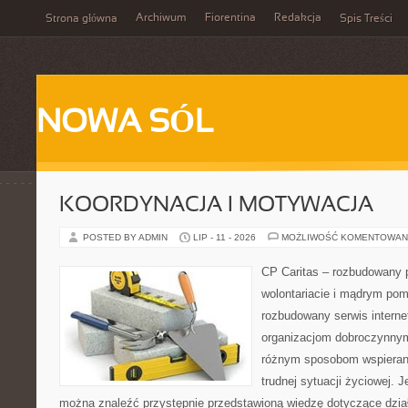
Archiwum
Fiorentina
Redakcja
Strona główna
Spis Treści
NOWA SÓL
KOORDYNACJA I MOTYWACJA
POSTED BY ADMIN
LIP - 11 - 2026
MOŻLIWOŚĆ KOMENTOWAN
CP Caritas – rozbudowany p
wolontariacie i mądrym pom
rozbudowany serwis intern
organizacjom dobroczynnym,
różnym sposobom wspierani
trudnej sytuacji życiowej. 
można znaleźć przystępnie przedstawioną wiedzę dotyczące działa