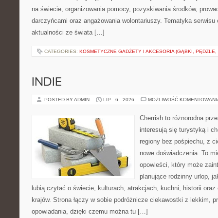
na świecie, organizowania pomocy, pozyskiwania środków, prowad
darczyńcami oraz angażowania wolontariuszy. Tematyka serwisu 
aktualności ze świata […]
CATEGORIES:
KOSMETYCZNE GADŻETY I AKCESORIA (GĄBKI, PĘDZLE,
INDIE
POSTED BY ADMIN
LIP - 6 - 2026
MOŻLIWOŚĆ KOMENTOWAN
Cherrish to różnorodna prze
interesują się turystyką i
regiony bez pośpiechu, z ci
nowe doświadczenia. To mi
opowieści, który może zai
planujące rodzinny urlop, ja
lubią czytać o świecie, kulturach, atrakcjach, kuchni, historii ora
krajów. Strona łączy w sobie podróżnicze ciekawostki z lekkim,
opowiadania, dzięki czemu można tu […]