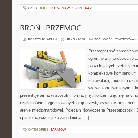
CATEGORIES:
ROLA SNU W REGENERACJI
BROŃ I PRZEMOC
POSTED BY ADMIN
LIP - 5 - 2026
MOŻLIWOŚĆ KOMENTOWAN
Przestępczość zorganizowan
ogromne zainteresowanie za
poszukujących rzetelnych i
kompleksowe kompendium in
ich ewolucji, modelom dział
wyzwaniom związanym z b
prezentuje temat w sposób informacyjny, koncentrując się na om
działalnością zorganizowanych grup przestępczych w kraju, pańs
arenie międzynarodowej. Polecam Nowoczesna Przestępczość i B
opisuje najważniejsze zagadnienia […]
CATEGORIES:
SARATÓW