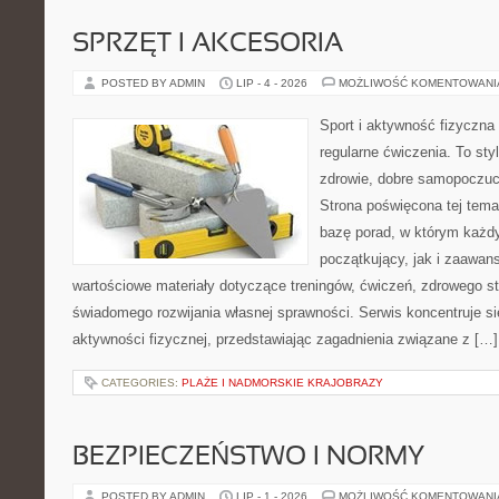
SPRZĘT I AKCESORIA
POSTED BY ADMIN
LIP - 4 - 2026
MOŻLIWOŚĆ KOMENTOWAN
Sport i aktywność fizyczna 
regularne ćwiczenia. To sty
zdrowie, dobre samopoczuci
Strona poświęcona tej tem
bazę porad, w którym każdy
początkujący, jak i zaawa
wartościowe materiały dotyczące treningów, ćwiczeń, zdrowego st
świadomego rozwijania własnej sprawności. Serwis koncentruje s
aktywności fizycznej, przedstawiając zagadnienia związane z […]
CATEGORIES:
PLAŻE I NADMORSKIE KRAJOBRAZY
BEZPIECZEŃSTWO I NORMY
POSTED BY ADMIN
LIP - 1 - 2026
MOŻLIWOŚĆ KOMENTOWAN