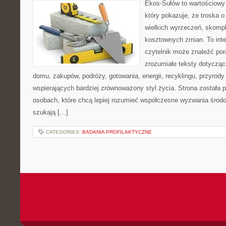
Ekos-Sułów to wartościowy 
który pokazuje, że troska 
wielkich wyrzeczeń, skompl
kosztownych zmian. To int
czytelnik może znaleźć por
zrozumiałe teksty dotyczą
domu, zakupów, podróży, gotowania, energii, recyklingu, przyrod
wspierających bardziej zrównoważony styl życia. Strona została
osobach, które chcą lepiej rozumieć współczesne wyzwania środ
szukają […]
CATEGORIES:
BADANIA PROFILAKTYCZNE