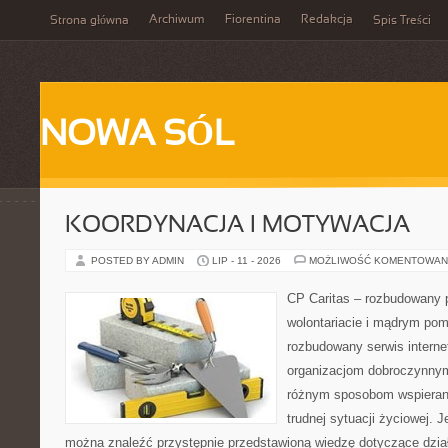
Archiwum
Fiorentina
Redakcja
Strona główna
Spis Treści
NOWA SÓL
KOORDYNACJA I MOTYWACJA
POSTED BY ADMIN
LIP - 11 - 2026
MOŻLIWOŚĆ KOMENTOWAN
CP Caritas – rozbudowany p
wolontariacie i mądrym pom
rozbudowany serwis intern
organizacjom dobroczynnym,
różnym sposobom wspierani
trudnej sytuacji życiowej. 
można znaleźć przystępnie przedstawioną wiedzę dotyczące działa