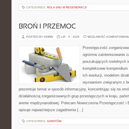
CATEGORIES:
ROLA SNU W REGENERACJI
BROŃ I PRZEMOC
POSTED BY ADMIN
LIP - 5 - 2026
MOŻLIWOŚĆ KOMENTOWAN
Przestępczość zorganizowan
ogromne zainteresowanie za
poszukujących rzetelnych i
kompleksowe kompendium in
ich ewolucji, modelom dział
wyzwaniom związanym z b
prezentuje temat w sposób informacyjny, koncentrując się na om
działalnością zorganizowanych grup przestępczych w kraju, pańs
arenie międzynarodowej. Polecam Nowoczesna Przestępczość i B
opisuje najważniejsze zagadnienia […]
CATEGORIES:
SARATÓW