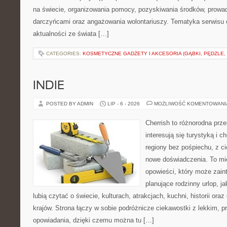
na świecie, organizowania pomocy, pozyskiwania środków, prowad
darczyńcami oraz angażowania wolontariuszy. Tematyka serwisu 
aktualności ze świata […]
CATEGORIES:
KOSMETYCZNE GADŻETY I AKCESORIA (GĄBKI, PĘDZLE,
INDIE
POSTED BY ADMIN
LIP - 6 - 2026
MOŻLIWOŚĆ KOMENTOWAN
Cherrish to różnorodna prze
interesują się turystyką i
regiony bez pośpiechu, z ci
nowe doświadczenia. To mi
opowieści, który może zai
planujące rodzinny urlop, ja
lubią czytać o świecie, kulturach, atrakcjach, kuchni, historii ora
krajów. Strona łączy w sobie podróżnicze ciekawostki z lekkim,
opowiadania, dzięki czemu można tu […]