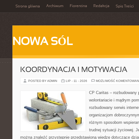
Archiwum
Fiorentina
Redakcja
Strona główna
Spis Treści
NOWA SÓL
KOORDYNACJA I MOTYWACJA
POSTED BY ADMIN
LIP - 11 - 2026
MOŻLIWOŚĆ KOMENTOWAN
CP Caritas – rozbudowany p
wolontariacie i mądrym pom
rozbudowany serwis intern
organizacjom dobroczynnym,
różnym sposobom wspierani
trudnej sytuacji życiowej. 
można znaleźć przystępnie przedstawioną wiedzę dotyczące działa