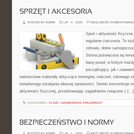
SPRZĘT I AKCESORIA
POSTED BY ADMIN
LIP - 4 - 2026
MOŻLIWOŚĆ KOMENTOWAN
Sport i aktywność fizyczna 
regularne ćwiczenia. To sty
zdrowie, dobre samopoczuci
Strona poświęcona tej tem
bazę porad, w którym każdy
początkujący, jak i zaawa
wartościowe materiały dotyczące treningów, ćwiczeń, zdrowego st
świadomego rozwijania własnej sprawności. Serwis koncentruje s
aktywności fizycznej, przedstawiając zagadnienia związane z […]
CATEGORIES:
PLAŻE I NADMORSKIE KRAJOBRAZY
BEZPIECZEŃSTWO I NORMY
POSTED BY ADMIN
LIP - 1 - 2026
MOŻLIWOŚĆ KOMENTOWAN