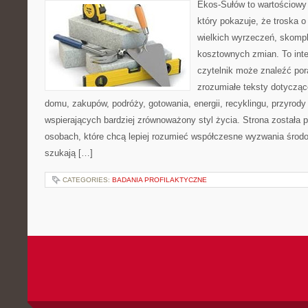
Ekos-Sułów to wartościowy 
który pokazuje, że troska 
wielkich wyrzeczeń, skompl
kosztownych zmian. To int
czytelnik może znaleźć por
zrozumiałe teksty dotyczą
domu, zakupów, podróży, gotowania, energii, recyklingu, przyrod
wspierających bardziej zrównoważony styl życia. Strona została
osobach, które chcą lepiej rozumieć współczesne wyzwania środ
szukają […]
CATEGORIES:
BADANIA PROFILAKTYCZNE