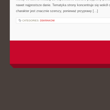
nawet najprostsze danie. Tematyka strony koncentruje się wokół or
charakter jest znacznie szerszy, ponieważ przyprawy […]
CATEGORIES:
DSKRAKOW