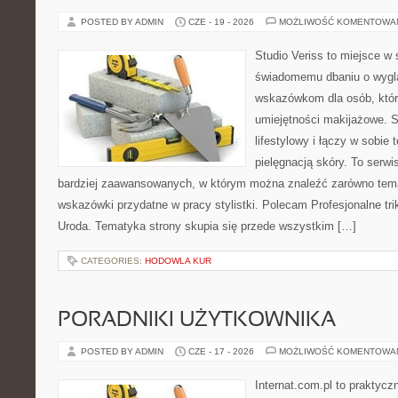
POSTED BY ADMIN
CZE - 19 - 2026
MOŻLIWOŚĆ KOMENTOWA
Studio Veriss to miejsce w
świadomemu dbaniu o wygl
wskazówkom dla osób, któr
umiejętności makijażowe. S
lifestylowy i łączy w sobie
pielęgnacją skóry. To serwi
bardziej zaawansowanych, w którym można znaleźć zarówno temat
wskazówki przydatne w pracy stylistki. Polecam Profesjonalne tri
Uroda. Tematyka strony skupia się przede wszystkim […]
CATEGORIES:
HODOWLA KUR
PORADNIKI UŻYTKOWNIKA
POSTED BY ADMIN
CZE - 17 - 2026
MOŻLIWOŚĆ KOMENTOWA
Internat.com.pl to praktyc