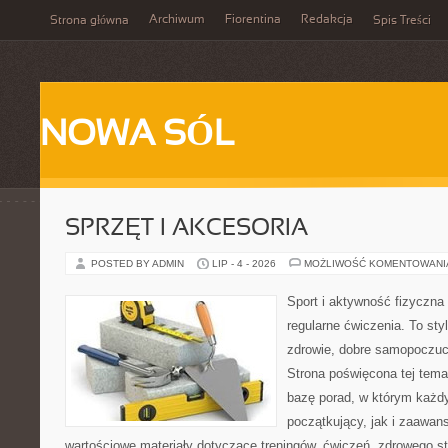
Archiwum
Fiorentina
Redakcja
Strona główna
Spis Treści
NOWA SÓL
SPRZĘT I AKCESORIA
POSTED BY ADMIN
LIP - 4 - 2026
MOŻLIWOŚĆ KOMENTOWAN
Sport i aktywność fizyczna 
regularne ćwiczenia. To sty
zdrowie, dobre samopoczuci
Strona poświęcona tej tem
bazę porad, w którym każdy
początkujący, jak i zaawa
wartościowe materiały dotyczące treningów, ćwiczeń, zdrowego st