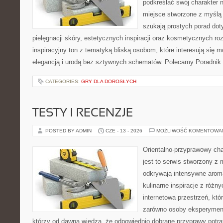
podkreślać swój charakter n
miejsce stworzone z myślą 
szukają prostych porad dot
pielęgnacji skóry, estetycznych inspiracji oraz kosmetycznych ro
inspiracyjny ton z tematyką bliską osobom, które interesują się m
elegancją i urodą bez sztywnych schematów. Polecamy Poradnik 
CATEGORIES:
GRY DLA DOROSŁYCH
TESTY I RECENZJE
POSTED BY ADMIN
CZE - 13 - 2026
MOŻLIWOŚĆ KOMENTOWA
Orientalno-przyprawowy char
jest to serwis stworzony z 
odkrywają intensywne aroma
kulinarne inspiracje z różny
internetowa przestrzeń, kt
zarówno osoby eksperymentu
którzy od dawna wiedzą, że odpowiednio dobrane przyprawy potraf