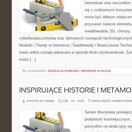
internetowi oraz wszystkim
się z codziennym korzystan
może być dobrym miejscem 
przyswoić świecie internet
światłowodów, 5G, chmury, 
cyberbezpieczeństwa oraz domowych rozwiązań technologicznych
Nowinki i Trendy w Internecie i Światłowody i Nowoczesne Techno
świat online zostaje pokazana w sposób bliski użytkownikowi. Zami
może […]
CATEGORIES:
EDUKACJA DOMOWA I WSPARCIE W NAUCE
INSPIRUJĄCE HISTORIE I METAM
POSTED BY ADMIN
CZE - 15 - 2026
MOŻLIWOŚĆ KOMENTOWA
Serwis lifestylowy poświęcon
produktom kosmetycznym, u
pomysłom na atrakcyjny wyg