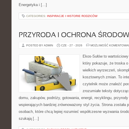
Energetyka i […]
CATEGORIES:
INSPIRACJE I HISTORIE RODZICÓW
PRZYRODA I OCHRONA ŚRODOW
POSTED BY ADMIN
CZE - 27 - 2026
MOŻLIWOŚĆ KOMENTOWA
Ekos-Sułów to wartościowy 
który pokazuje, że troska 
wielkich wyrzeczeń, skompl
kosztownych zmian. To int
czytelnik może znaleźć por
zrozumiałe teksty dotyczą
domu, zakupów, podróży, gotowania, energii, recyklingu, przyrod
wspierających bardziej zrównoważony styl życia. Strona została
osobach, które chcą lepiej rozumieć współczesne wyzwania środ
szukają […]