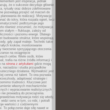
ementem jest inspiracja, jednak
zują, że o sukcesie decyduje głównie
, rytuały oraz dobrze zdefiniowane
ne pozwalają przejść od marzeń do
d planowania do realizacji. Motywację
ać do iskry, która rozpala ogień, lecz
tematyczność podtrzymuje jego
arto również zrozumieć, że motywacja
nem stałym – fluktuuje, zależy od
oliczności i poziomu energii. Dlatego
st budowanie struktur, które wspierają
edy, gdy zapał maleje. Techniki takie
małych kroków, monitorowanie
 tworzenie sprzyjającego otoczenia
zanse na osiągnięcie
wych celów. Wiele osób, które
at, trafia na różne źródła informacji i
ym na
strona z artykułami
gdzie mogą
e, narzędzia i studia przypadków
utecznego działania. Wytrwałość jest
iej cenna niż talent. To ona pozwala
rzeszkody, adaptować strategie i
 pomimo trudności. Kluczowe jest
zumienie własnych mechanizmów
znych i wypracowanie realistycznych
e nie prowadzą do przeciążenia.
prawdziwa motywacja rodzi się wtedy,
widzi sens w tym, co robi, i potrafi
oje wartości z codziennymi
. To połączenie daje siłę nawet w