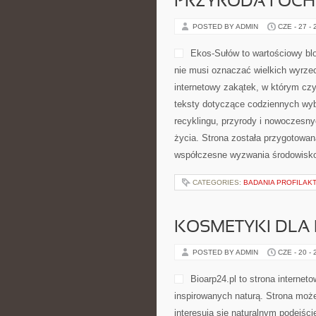
Energetyka i […]
CATEGORIES:
INSPIRACJE I HIST
PRZYRODA I OC
POSTED BY ADMIN
CZE - 27 -
domu, zakupów, podróży, gotowania
wspierających bardziej zrównoważo
osobach, które chcą lepiej rozum
szukają […]