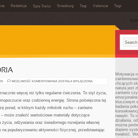
ina
Redakcja
Strasburg
Tagi
Valencia
Tagi
Spis Treści
SUB
ORIA
Motywacja o
zainteresow
SPRZĘT
026
MOŻLIWOŚĆ KOMENTOWANIA
ZOSTAŁA WYŁĄCZONA
chcących sku
I
natura jest 
AKCESORIA
zarówno czyn
Sport i aktywność fizyczna to znacznie więcej niż tylko
emocjonalne
regularne ćwiczenia. To styl życia, sposób dbania o
kluczowym el
badania poka
zdrowie, dobre samopoczucie oraz codzienną energię.
konsekwencja
Strona poświęcona tej tematyce stanowi rozbudowane
nawyki. To o
działania, o
bazę porad, w którym każdy miłośnik ruchu – zarówno
można porówn
dopiero sys
początkujący, jak i zaawansowany – może znaleźć
trwałość. W
reningów, ćwiczeń, zdrowego stylu życia, odżywiania oraz