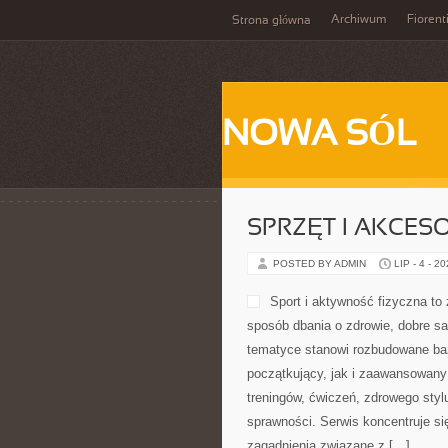
Archiwum
Fiorent
Strona główna
NOWA SÓL
SPRZĘT I AKCES
POSTED BY ADMIN
LIP - 4 - 2
wartościowe materiały dotyczące t