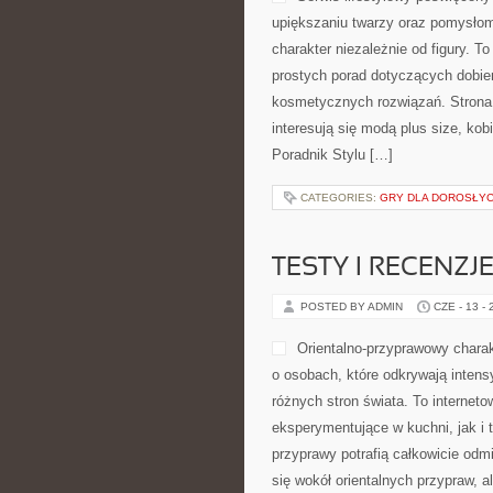
cyberbezpieczeństwa oraz domowy
Nowinki i Trendy w Internecie i Ś
świat online zostaje pokazana w sp
może […]
CATEGORIES:
EDUKACJA DOMOWA 
INSPIRUJĄCE HI
POSTED BY ADMIN
CZE - 15 -