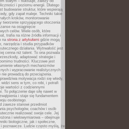
nem stałym – fluktuuje, zależy od
oliczności i poziomu energii. Dlatego
st budowanie struktur, które wspierają
edy, gdy zapał maleje. Techniki takie
małych kroków, monitorowanie
 tworzenie sprzyjającego otoczenia
zanse na osiągnięcie
wych celów. Wiele osób, które
at, trafia na różne źródła informacji i
ym na
strona z artykułami
gdzie mogą
e, narzędzia i studia przypadków
utecznego działania. Wytrwałość jest
iej cenna niż talent. To ona pozwala
rzeszkody, adaptować strategie i
 pomimo trudności. Kluczowe jest
zumienie własnych mechanizmów
znych i wypracowanie realistycznych
e nie prowadzą do przeciążenia.
prawdziwa motywacja rodzi się wtedy,
widzi sens w tym, co robi, i potrafi
oje wartości z codziennymi
. To połączenie daje siłę nawet w
wątpienia i staje się fundamentem
woju osobistego.
d zawsze stanowi przedmiot
ania psychologów, coachów i osób
tecznie realizować swoje cele. Jej
złożona i wielowymiarowa – obejmuje
niki biologiczne, jak i społeczne,
 i poznawcze. Ludzie często myślą, że