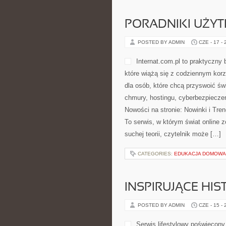
POSTED BY ADMIN
CZE - 19 -
bardziej zaawansowanych, w który
wskazówki przydatne w pracy styli
Uroda. Tematyka strony skupia si
CATEGORIES:
HODOWLA KUR
PORADNIKI UŻY
POSTED BY ADMIN
CZE - 17 -