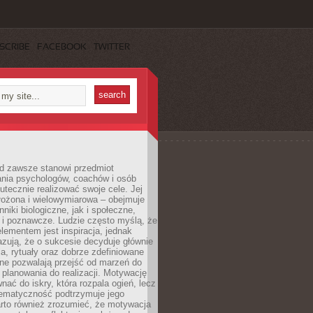
SCRIBE
FACEBOOK
TWITTER
d zawsze stanowi przedmiot
ania psychologów, coachów i osób
tecznie realizować swoje cele. Jej
złożona i wielowymiarowa – obejmuje
niki biologiczne, jak i społeczne,
 i poznawcze. Ludzie często myślą, że
ementem jest inspiracja, jednak
zują, że o sukcesie decyduje głównie
, rytuały oraz dobrze zdefiniowane
ne pozwalają przejść od marzeń do
d planowania do realizacji. Motywację
ać do iskry, która rozpala ogień, lecz
tematyczność podtrzymuje jego
arto również zrozumieć, że motywacja