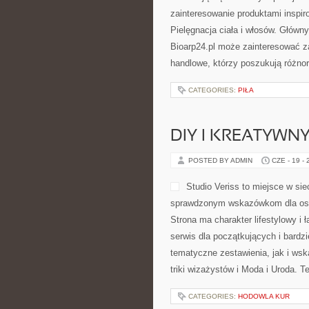
CATEGORIES:
BADANIA PROFILAK
KOSMETYKI DLA 
POSTED BY ADMIN
CZE - 20 -
Polecamy Pielęgnacja ciała i włos
jest świat kosmetyków naturalnyc
indywidualnych, jak i gabinetowe 
CATEGORIES:
PIŁA
DIY I KREATYWN