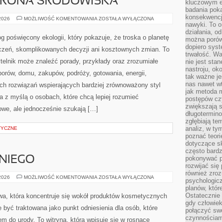
kluczowym el
badania poka
konsekwencja
nawyki. To o
ORIE RODZICÓW
działania, o
można porówn
dopiero sys
trwałość. W
HRONA ŚRODOWISKA
nie jest sta
nastroju, ok
tak ważne je
PRZYRODA
 2026
MOŻLIWOŚĆ KOMENTOWANIA
ZOSTAŁA WYŁĄCZONA
I
nas nawet wt
OCHRONA
jak metoda 
ŚRODOWISKA
Ekos-Sułów to wartościowy blog poświęcony ekologii,
postępów czy
zwiększają s
który pokazuje, że troska o planetę nie musi oznaczać
długotermino
wielkich wyrzeczeń, skomplikowanych decyzji ani
zgłębiają tem
analiz, w t
kosztownych zmian. To internetowy zakątek, w którym
poznać teori
dotyczące sk
czytelnik może znaleźć porady, przykłady oraz
często bardz
zrozumiałe teksty dotyczące codziennych wyborów,
pokonywać p
rozwijać się
, energii, recyklingu, przyrody i nowoczesnych rozwiązań
również zro
ny styl życia. Strona została przygotowana z myślą o
psychologic
planów, któr
ieć współczesne wyzwania środowiskowe, ale jednocześnie
Ostatecznie 
gdy człowiek 
połączyć sw
czynnościami