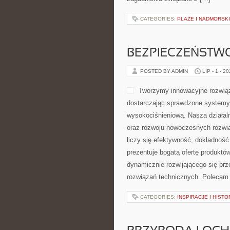
świadomego rozwijania własnej sp
aktywności fizycznej, przedstawia
CATEGORIES:
PLAŻE I NADMORSK
BEZPIECZEŃSTW
POSTED BY ADMIN
LIP - 1 - 2
wszędzie tam, gdzie liczy się ef
procesów. Strona prezentuje bogatą
odpowiadają na potrzeby dynamiczn
poszukujących niezawodnych rozw