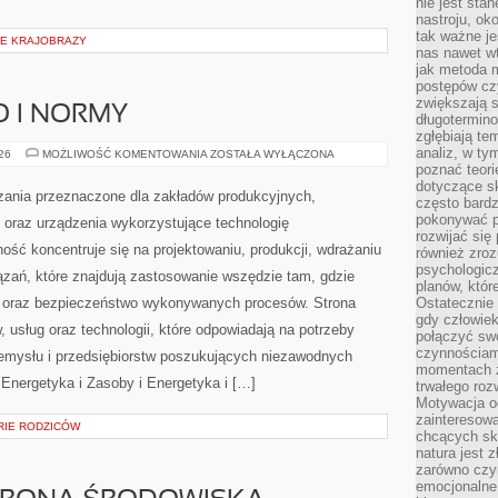
nie jest sta
nastroju, ok
rawności. Serwis koncentruje się na popularyzowaniu
tak ważne je
jąc zagadnienia związane z […]
nas nawet wt
jak metoda 
postępów czy
IE KRAJOBRAZY
zwiększają s
długotermino
zgłębiają tem
analiz, w t
O I NORMY
poznać teori
dotyczące sk
często bardz
BEZPIECZEŃSTWO
026
MOŻLIWOŚĆ KOMENTOWANIA
ZOSTAŁA WYŁĄCZONA
pokonywać p
I
NORMY
rozwijać się
Tworzymy innowacyjne rozwiązania przeznaczone dla
również zro
psychologic
zakładów produkcyjnych, dostarczając sprawdzone
planów, któr
systemy oraz urządzenia wykorzystujące technologię
Ostatecznie 
gdy człowiek 
wysokociśnieniową. Nasza działalność koncentruje się
połączyć sw
czynnościami
na projektowaniu, produkcji, wdrażaniu oraz rozwoju
momentach z
nowoczesnych rozwiązań, które znajdują zastosowanie
trwałego roz
Motywacja o
ektywność, dokładność oraz bezpieczeństwo wykonywanych
zainteresow
 ofertę produktów, usług oraz technologii, które
chcących sku
natura jest 
ie rozwijającego się przemysłu i przedsiębiorstw
zarówno czyn
emocjonalne
iązań technicznych. Polecam Energetyka i Zasoby i