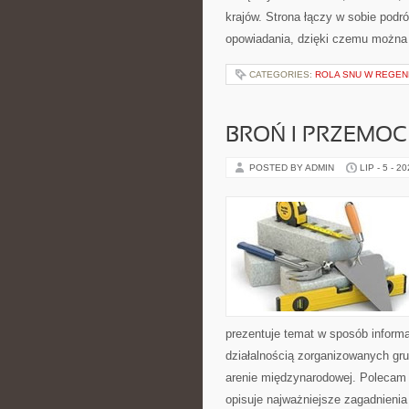
krajów. Strona łączy w sobie pod
opowiadania, dzięki czemu można
CATEGORIES:
ROLA SNU W REGEN
BROŃ I PRZEMOC
POSTED BY ADMIN
LIP - 5 - 2
prezentuje temat w sposób inform
działalnością zorganizowanych gru
arenie międzynarodowej. Polecam
opisuje najważniejsze zagadnienia