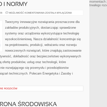
momentach z
O I NORMY
trwałego roz
BEZPIECZEŃSTWO
026
MOŻLIWOŚĆ KOMENTOWANIA
ZOSTAŁA WYŁĄCZONA
I
NORMY
Tworzymy innowacyjne rozwiązania przeznaczone dla
zakładów produkcyjnych, dostarczając sprawdzone
systemy oraz urządzenia wykorzystujące technologię
wysokociśnieniową. Nasza działalność koncentruje się
na projektowaniu, produkcji, wdrażaniu oraz rozwoju
nowoczesnych rozwiązań, które znajdują zastosowanie
ektywność, dokładność oraz bezpieczeństwo wykonywanych
 ofertę produktów, usług oraz technologii, które
ie rozwijającego się przemysłu i przedsiębiorstw
iązań technicznych. Polecam Energetyka i Zasoby i
ORIE RODZICÓW
HRONA ŚRODOWISKA