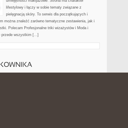
umiejętności makijażowe. Strona ma charakter
lifestylowy i łączy w sobie tematy związane z
pielęgnacją skóry. To serwis dla początkujących i
m można znaleźć zarówno tematyczne zestawienia, jak i
stki. Polecam Profesjonalne triki wizażystów i Moda i
ę przede wszystkim […]
TKOWNIKA
PORADNIKI
 2026
MOŻLIWOŚĆ KOMENTOWANIA
ZOSTAŁA WYŁĄCZONA
UŻYTKOWNIKA
Internat.com.pl to praktyczny blog poświęcony
internetowi oraz wszystkim zagadnieniom, które wiążą
się z codziennym korzystaniem z smartfona. Strona
może być dobrym miejscem dla osób, które chcą
przyswoić świecie internetu, sieci bezprzewodowych,
światłowodów, 5G, chmury, hostingu,
ch rozwiązań technologicznych. Nowości na stronie: