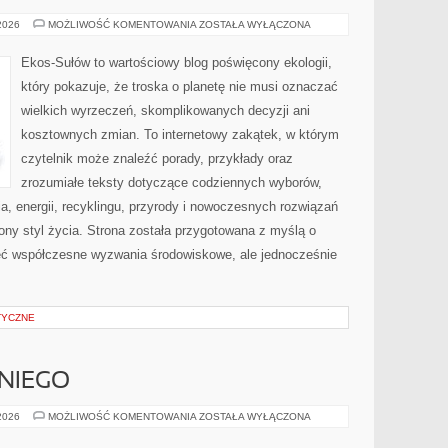
PRZYRODA
 2026
MOŻLIWOŚĆ KOMENTOWANIA
ZOSTAŁA WYŁĄCZONA
I
OCHRONA
ŚRODOWISKA
Ekos-Sułów to wartościowy blog poświęcony ekologii,
który pokazuje, że troska o planetę nie musi oznaczać
wielkich wyrzeczeń, skomplikowanych decyzji ani
kosztownych zmian. To internetowy zakątek, w którym
czytelnik może znaleźć porady, przykłady oraz
zrozumiałe teksty dotyczące codziennych wyborów,
, energii, recyklingu, przyrody i nowoczesnych rozwiązań
ny styl życia. Strona została przygotowana z myślą o
ieć współczesne wyzwania środowiskowe, ale jednocześnie
TYCZNE
NIEGO
KOSMETYKI
 2026
MOŻLIWOŚĆ KOMENTOWANIA
ZOSTAŁA WYŁĄCZONA
DLA
NIEGO