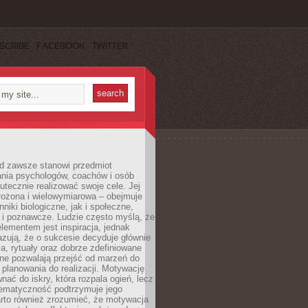
SCRIBE
FACEBOOK
TWITTER
d zawsze stanowi przedmiot
ania psychologów, coachów i osób
tecznie realizować swoje cele. Jej
złożona i wielowymiarowa – obejmuje
niki biologiczne, jak i społeczne,
 i poznawcze. Ludzie często myślą, że
ementem jest inspiracja, jednak
zują, że o sukcesie decyduje głównie
, rytuały oraz dobrze zdefiniowane
ne pozwalają przejść od marzeń do
d planowania do realizacji. Motywację
ać do iskry, która rozpala ogień, lecz
tematyczność podtrzymuje jego
arto również zrozumieć, że motywacja