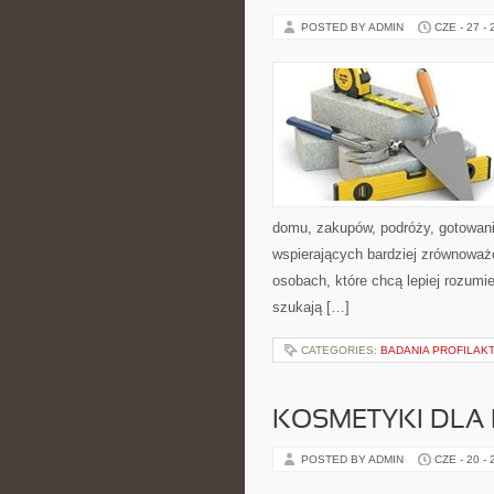
POSTED BY ADMIN
CZE - 27 -
domu, zakupów, podróży, gotowania
wspierających bardziej zrównoważo
osobach, które chcą lepiej rozum
szukają […]
CATEGORIES:
BADANIA PROFILAK
KOSMETYKI DLA 
POSTED BY ADMIN
CZE - 20 -