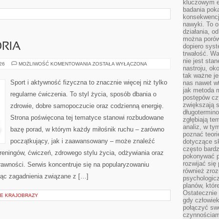
kluczowym el
badania poka
konsekwencja
nawyki. To o
działania, o
można porówn
ORIA
dopiero sys
trwałość. W
nie jest sta
SPRZĘT
026
MOŻLIWOŚĆ KOMENTOWANIA
ZOSTAŁA WYŁĄCZONA
nastroju, ok
I
AKCESORIA
tak ważne je
Sport i aktywność fizyczna to znacznie więcej niż tylko
nas nawet wt
jak metoda 
regularne ćwiczenia. To styl życia, sposób dbania o
postępów czy
zwiększają s
zdrowie, dobre samopoczucie oraz codzienną energię.
długotermino
Strona poświęcona tej tematyce stanowi rozbudowane
zgłębiają tem
analiz, w t
bazę porad, w którym każdy miłośnik ruchu – zarówno
poznać teori
początkujący, jak i zaawansowany – może znaleźć
dotyczące sk
często bardz
reningów, ćwiczeń, zdrowego stylu życia, odżywiania oraz
pokonywać p
rozwijać się
rawności. Serwis koncentruje się na popularyzowaniu
również zro
jąc zagadnienia związane z […]
psychologic
planów, któr
Ostatecznie 
IE KRAJOBRAZY
gdy człowiek 
połączyć sw
czynnościami