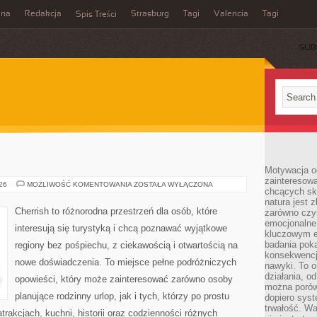
ina
Redakcja
Strasburg
Tagi
Valencia
Tagi
Spis Treści
SUB
Motywacja o
zainteresow
INDIE
026
MOŻLIWOŚĆ KOMENTOWANIA
ZOSTAŁA WYŁĄCZONA
chcących sku
natura jest 
Cherrish to różnorodna przestrzeń dla osób, które
zarówno czyn
emocjonalne
interesują się turystyką i chcą poznawać wyjątkowe
kluczowym el
badania poka
regiony bez pośpiechu, z ciekawością i otwartością na
konsekwencja
nowe doświadczenia. To miejsce pełne podróżniczych
nawyki. To o
działania, o
opowieści, który może zainteresować zarówno osoby
można porówn
planujące rodzinny urlop, jak i tych, którzy po prostu
dopiero sys
trwałość. W
atrakcjach, kuchni, historii oraz codzienności różnych