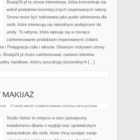
Bioarp24.pl to strona internetowa, która koncentruje się
wokół produktów kosmetycznych inspirowanych naturą.
Strona może być traktowana jako punkt odniesienia dla
osób, które interesują się naturalnym podejściem do
urody. To witryna, która wpisuje się w rosnące
zainteresowanie produktami inspirowanymi ziołami.
ów i Pielęgnacja ciała i włosów. Głównym motywem strony
h. Bioarp24.pl może zainteresować zarówno klientów
punkty handlowe, którzy poszukują różnorodnych […]
Y MAKIJAŻ
DIY
 2026
MOŻLIWOŚĆ KOMENTOWANIA
ZOSTAŁA WYŁĄCZONA
I
KREATYWNY
MAKIJAŻ
Studio Veriss to miejsce w sieci poświęcony
świadomemu dbaniu o wygląd oraz sprawdzonym
wskazówkom dla osób, które chcą rozwijać swoje