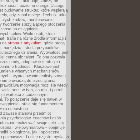
nem stałym – fluktuuje, zależy od
oliczności i poziomu energii. Dlatego
st budowanie struktur, które wspierają
edy, gdy zapał maleje. Techniki takie
małych kroków, monitorowanie
 tworzenie sprzyjającego otoczenia
zanse na osiągnięcie
wych celów. Wiele osób, które
at, trafia na różne źródła informacji i
ym na
strona z artykułami
gdzie mogą
e, narzędzia i studia przypadków
utecznego działania. Wytrwałość jest
iej cenna niż talent. To ona pozwala
rzeszkody, adaptować strategie i
 pomimo trudności. Kluczowe jest
zumienie własnych mechanizmów
znych i wypracowanie realistycznych
e nie prowadzą do przeciążenia.
prawdziwa motywacja rodzi się wtedy,
widzi sens w tym, co robi, i potrafi
oje wartości z codziennymi
. To połączenie daje siłę nawet w
wątpienia i staje się fundamentem
woju osobistego.
d zawsze stanowi przedmiot
ania psychologów, coachów i osób
tecznie realizować swoje cele. Jej
złożona i wielowymiarowa – obejmuje
niki biologiczne, jak i społeczne,
 i poznawcze. Ludzie często myślą, że