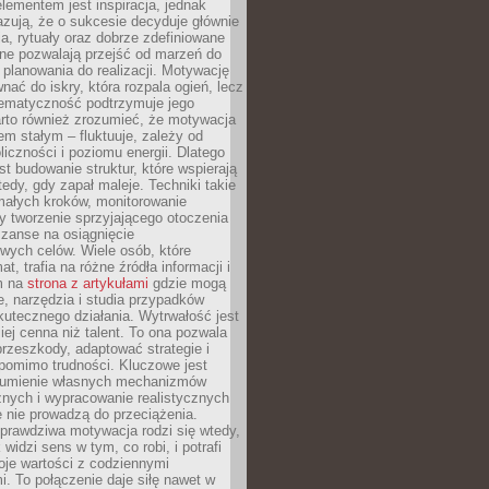
ementem jest inspiracja, jednak
zują, że o sukcesie decyduje głównie
, rytuały oraz dobrze zdefiniowane
ne pozwalają przejść od marzeń do
d planowania do realizacji. Motywację
ać do iskry, która rozpala ogień, lecz
tematyczność podtrzymuje jego
arto również zrozumieć, że motywacja
nem stałym – fluktuuje, zależy od
oliczności i poziomu energii. Dlatego
st budowanie struktur, które wspierają
edy, gdy zapał maleje. Techniki takie
małych kroków, monitorowanie
 tworzenie sprzyjającego otoczenia
zanse na osiągnięcie
wych celów. Wiele osób, które
at, trafia na różne źródła informacji i
ym na
strona z artykułami
gdzie mogą
e, narzędzia i studia przypadków
utecznego działania. Wytrwałość jest
iej cenna niż talent. To ona pozwala
rzeszkody, adaptować strategie i
 pomimo trudności. Kluczowe jest
zumienie własnych mechanizmów
znych i wypracowanie realistycznych
e nie prowadzą do przeciążenia.
prawdziwa motywacja rodzi się wtedy,
widzi sens w tym, co robi, i potrafi
oje wartości z codziennymi
. To połączenie daje siłę nawet w