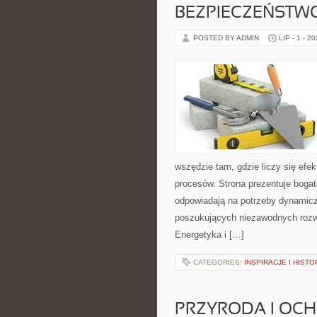
BEZPIECZEŃSTW
POSTED BY ADMIN
LIP - 1 - 2
wszędzie tam, gdzie liczy się ef
procesów. Strona prezentuje bogatą
odpowiadają na potrzeby dynamiczn
poszukujących niezawodnych rozw
Energetyka i […]
CATEGORIES:
INSPIRACJE I HIST
PRZYRODA I OC