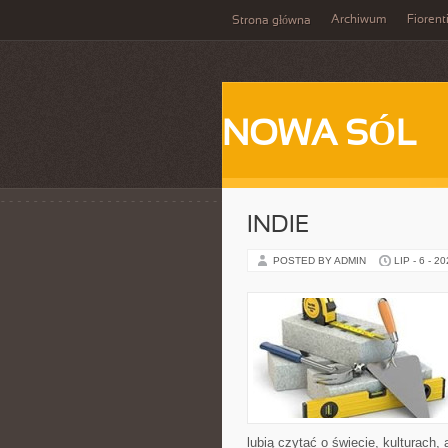
Archiwum
Fiorent
Strona główna
NOWA SÓL
INDIE
POSTED BY ADMIN
LIP - 6 - 2
lubią czytać o świecie, kulturach, 