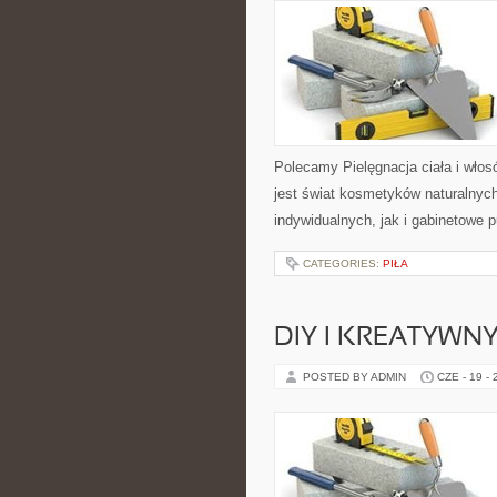
Polecamy Pielęgnacja ciała i włos
jest świat kosmetyków naturalnyc
indywidualnych, jak i gabinetowe 
CATEGORIES:
PIŁA
DIY I KREATYWN
POSTED BY ADMIN
CZE - 19 -