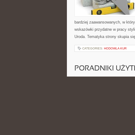
bardziej zaawansowanych, w który
wskazówki przydatne w pracy styli
Uroda. Tematyka strony skupia si
CATEGORIES:
HODOWLA KUR
PORADNIKI UŻY
POSTED BY ADMIN
CZE - 17 -
cyberbezpieczeństwa oraz domowy