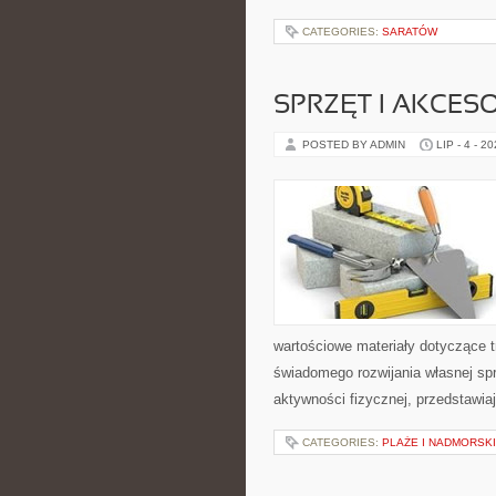
CATEGORIES:
SARATÓW
SPRZĘT I AKCES
POSTED BY ADMIN
LIP - 4 - 2
wartościowe materiały dotyczące t
świadomego rozwijania własnej sp
aktywności fizycznej, przedstawia
CATEGORIES:
PLAŻE I NADMORSK