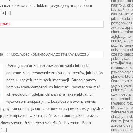
nie jest sta
nastroju, ok
różnicze ciekawostki z lekkim, przystępnym sposobem
tak ważne je
 tu […]
nas nawet wt
jak metoda 
postępów czy
ERACJI
zwiększają s
długotermino
zgłębiają tem
analiz, w t
poznać teori
dotyczące sk
często bardz
BROŃ
026
MOŻLIWOŚĆ KOMENTOWANIA
ZOSTAŁA WYŁĄCZONA
I
pokonywać p
PRZEMOC
rozwijać się
Przestępczość zorganizowana od wielu lat budzi
również zro
psychologic
ogromne zainteresowanie zarówno ekspertów, jak i osób
planów, któr
poszukujących rzetelnych informacji. Strona stanowi
Ostatecznie 
gdy człowiek 
kompleksowe kompendium informacji poświęcone mafii,
połączyć sw
ich ewolucji, modelom działania, a także aktualnym
czynnościami
momentach z
wyzwaniom związanym z bezpieczeństwem. Serwis
trwałego roz
Motywacja o
acyjny, koncentrując się na omówieniu zjawisk związanych z
zainteresow
p przestępczych w kraju, państwach europejskich oraz na
chcących sku
natura jest 
 Nowoczesna Przestępczość i Broń i Przemoc. Portal
zarówno czyn
 […]
emocjonalne