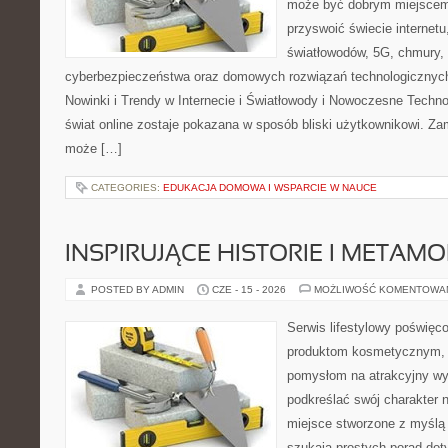
może być dobrym miejscem 
przyswoić świecie internet
światłowodów, 5G, chmury, 
cyberbezpieczeństwa oraz domowych rozwiązań technologicznych
Nowinki i Trendy w Internecie i Światłowody i Nowoczesne Techno
świat online zostaje pokazana w sposób bliski użytkownikowi. Zami
może […]
CATEGORIES:
EDUKACJA DOMOWA I WSPARCIE W NAUCE
INSPIRUJĄCE HISTORIE I METAM
POSTED BY ADMIN
CZE - 15 - 2026
MOŻLIWOŚĆ KOMENTOWA
Serwis lifestylowy poświęcon
produktom kosmetycznym, u
pomysłom na atrakcyjny wyg
podkreślać swój charakter n
miejsce stworzone z myślą 
szukają prostych porad dot