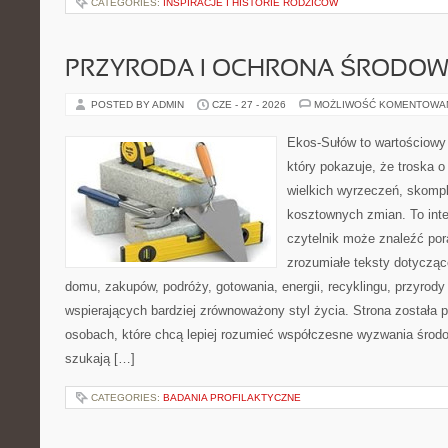
CATEGORIES:
INSPIRACJE I HISTORIE RODZICÓW
PRZYRODA I OCHRONA ŚRODOW
POSTED BY ADMIN
CZE - 27 - 2026
MOŻLIWOŚĆ KOMENTOWA
Ekos-Sułów to wartościowy 
który pokazuje, że troska 
wielkich wyrzeczeń, skompl
kosztownych zmian. To int
czytelnik może znaleźć por
zrozumiałe teksty dotyczą
domu, zakupów, podróży, gotowania, energii, recyklingu, przyrod
wspierających bardziej zrównoważony styl życia. Strona została
osobach, które chcą lepiej rozumieć współczesne wyzwania środ
szukają […]
CATEGORIES:
BADANIA PROFILAKTYCZNE