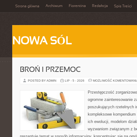
Archiwum
Fiorentina
Redakcja
Strona główna
Spis Treści
NOWA SÓL
BROŃ I PRZEMOC
POSTED BY ADMIN
LIP - 5 - 2026
MOŻLIWOŚĆ KOMENTOWAN
Przestępczość zorganizowan
ogromne zainteresowanie za
poszukujących rzetelnych i
kompleksowe kompendium in
ich ewolucji, modelom dział
wyzwaniom związanym z b
prezentuje temat w sposób informacyjny, koncentrując się na om