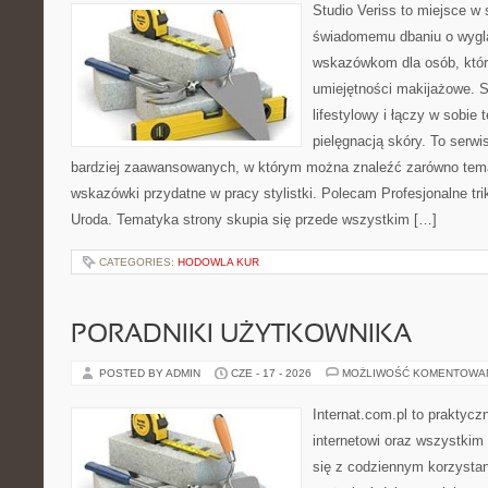
Studio Veriss to miejsce w
świadomemu dbaniu o wygl
wskazówkom dla osób, któr
umiejętności makijażowe. S
lifestylowy i łączy w sobie
pielęgnacją skóry. To serwi
bardziej zaawansowanych, w którym można znaleźć zarówno temat
wskazówki przydatne w pracy stylistki. Polecam Profesjonalne tri
Uroda. Tematyka strony skupia się przede wszystkim […]
CATEGORIES:
HODOWLA KUR
PORADNIKI UŻYTKOWNIKA
POSTED BY ADMIN
CZE - 17 - 2026
MOŻLIWOŚĆ KOMENTOWA
Internat.com.pl to praktyc
internetowi oraz wszystkim
się z codziennym korzystan