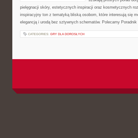
pielęgnacji skóry, estetycznych inspiracji oraz kosmetycznych ro
inspiracyjny ton z tematyką bliską osobom, które interesują się m
elegancją i urodą bez sztywnych schematów. Polecamy Poradnik 
CATEGORIES:
GRY DLA DOROSŁYCH