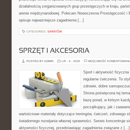
działalnością zorganizowanych grup przestępczych w kraju, pańs
arenie międzynarodowej. Polecam Nowoczesna Przestępczość i B
opisuje najważniejsze zagadnienia […]
CATEGORIES:
SARATÓW
SPRZĘT I AKCESORIA
POSTED BY ADMIN
LIP - 4 - 2026
MOŻLIWOŚĆ KOMENTOWAN
Sport i aktywność fizyczna 
regularne ćwiczenia. To sty
zdrowie, dobre samopoczuci
Strona poświęcona tej tem
bazę porad, w którym każdy
początkujący, jak i zaawa
wartościowe materiały dotyczące treningów, ćwiczeń, zdrowego st
świadomego rozwijania własnej sprawności. Serwis koncentruje s
aktywności fizycznej, przedstawiając zagadnienia związane z […]