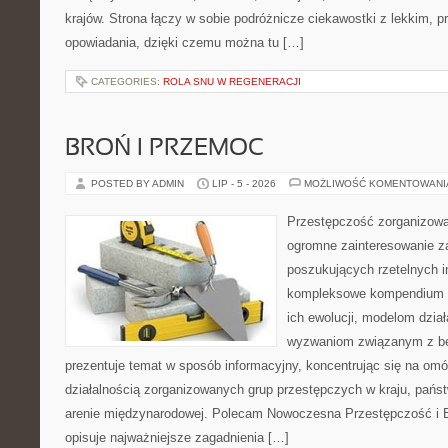
krajów. Strona łączy w sobie podróżnicze ciekawostki z lekkim,
opowiadania, dzięki czemu można tu […]
CATEGORIES:
ROLA SNU W REGENERACJI
BROŃ I PRZEMOC
POSTED BY ADMIN
LIP - 5 - 2026
MOŻLIWOŚĆ KOMENTOWAN
Przestępczość zorganizowan
ogromne zainteresowanie za
poszukujących rzetelnych i
kompleksowe kompendium in
ich ewolucji, modelom dział
wyzwaniom związanym z b
prezentuje temat w sposób informacyjny, koncentrując się na om
działalnością zorganizowanych grup przestępczych w kraju, pańs
arenie międzynarodowej. Polecam Nowoczesna Przestępczość i B
opisuje najważniejsze zagadnienia […]