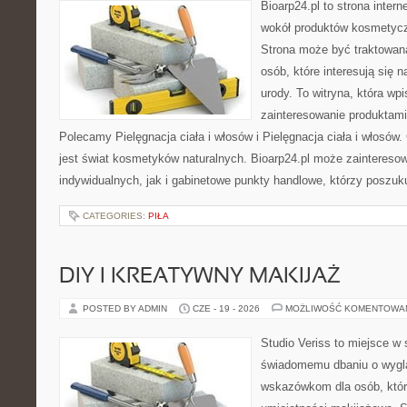
Bioarp24.pl to strona intern
wokół produktów kosmetycz
Strona może być traktowana
osób, które interesują się 
urody. To witryna, która wp
zainteresowanie produktami
Polecamy Pielęgnacja ciała i włosów i Pielęgnacja ciała i włos
jest świat kosmetyków naturalnych. Bioarp24.pl może zaintereso
indywidualnych, jak i gabinetowe punkty handlowe, którzy poszuk
CATEGORIES:
PIŁA
DIY I KREATYWNY MAKIJAŻ
POSTED BY ADMIN
CZE - 19 - 2026
MOŻLIWOŚĆ KOMENTOWA
Studio Veriss to miejsce w
świadomemu dbaniu o wygl
wskazówkom dla osób, któr