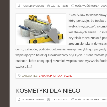
POSTED BY ADMIN
CZE - 27 - 2026
MOŻLIWOŚĆ KOMENTOWA
Ekos-Sułów to wartościowy 
który pokazuje, że troska 
wielkich wyrzeczeń, skompl
kosztownych zmian. To int
czytelnik może znaleźć por
zrozumiałe teksty dotyczą
domu, zakupów, podróży, gotowania, energii, recyklingu, przyrod
wspierających bardziej zrównoważony styl życia. Strona została
osobach, które chcą lepiej rozumieć współczesne wyzwania środ
szukają […]
CATEGORIES:
BADANIA PROFILAKTYCZNE
KOSMETYKI DLA NIEGO
POSTED BY ADMIN
CZE - 20 - 2026
MOŻLIWOŚĆ KOMENTOWA