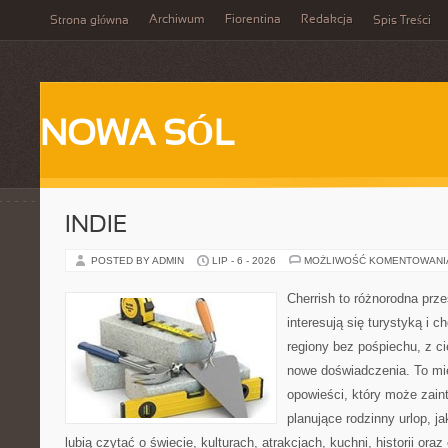
Archiwum
Fiorentina
Redakcja
Strona główna
Spis Treści
NOWA SÓL
INDIE
POSTED BY ADMIN
LIP - 6 - 2026
MOŻLIWOŚĆ KOMENTOWAN
Cherrish to różnorodna prze
interesują się turystyką i
regiony bez pośpiechu, z ci
nowe doświadczenia. To mi
opowieści, który może zai
planujące rodzinny urlop, ja
lubią czytać o świecie, kulturach, atrakcjach, kuchni, historii ora