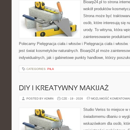
Bioarp24.pl to strona intern
wokół produktów kosmetycz
Strona może być traktowana
osób, które interesują się 
urody. To witryna, która wp
zainteresowanie produktami
Polecamy Pielęgnacja ciała i włosów i Pielęgnacja ciała i włos
jest świat kosmetyków naturalnych. Bioarp24.pl może zaintereso
indywidualnych, jak i gabinetowe punkty handlowe, którzy poszuk
CATEGORIES:
PIŁA
DIY I KREATYWNY MAKIJAŻ
POSTED BY ADMIN
CZE - 19 - 2026
MOŻLIWOŚĆ KOMENTOWA
Studio Veriss to miejsce w
świadomemu dbaniu o wygl
wskazówkom dla osób, któr