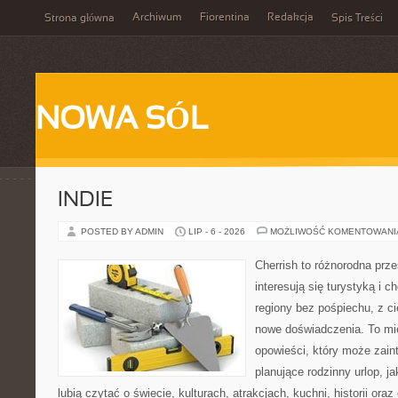
Archiwum
Fiorentina
Redakcja
Strona główna
Spis Treści
NOWA SÓL
INDIE
POSTED BY ADMIN
LIP - 6 - 2026
MOŻLIWOŚĆ KOMENTOWAN
Cherrish to różnorodna prze
interesują się turystyką i
regiony bez pośpiechu, z ci
nowe doświadczenia. To mi
opowieści, który może zai
planujące rodzinny urlop, ja
lubią czytać o świecie, kulturach, atrakcjach, kuchni, historii ora