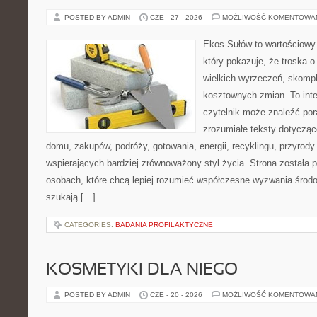
POSTED BY ADMIN
CZE - 27 - 2026
MOŻLIWOŚĆ KOMENTOWA
Ekos-Sułów to wartościowy 
który pokazuje, że troska 
wielkich wyrzeczeń, skompl
kosztownych zmian. To int
czytelnik może znaleźć por
zrozumiałe teksty dotyczą
domu, zakupów, podróży, gotowania, energii, recyklingu, przyrod
wspierających bardziej zrównoważony styl życia. Strona została
osobach, które chcą lepiej rozumieć współczesne wyzwania środ
szukają […]
CATEGORIES:
BADANIA PROFILAKTYCZNE
KOSMETYKI DLA NIEGO
POSTED BY ADMIN
CZE - 20 - 2026
MOŻLIWOŚĆ KOMENTOWA