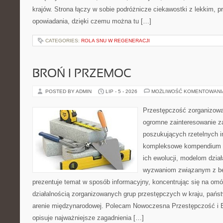
krajów. Strona łączy w sobie podróżnicze ciekawostki z lekkim,
opowiadania, dzięki czemu można tu […]
CATEGORIES:
ROLA SNU W REGENERACJI
BROŃ I PRZEMOC
POSTED BY ADMIN
LIP - 5 - 2026
MOŻLIWOŚĆ KOMENTOWAN
Przestępczość zorganizowan
ogromne zainteresowanie za
poszukujących rzetelnych i
kompleksowe kompendium in
ich ewolucji, modelom dział
wyzwaniom związanym z b
prezentuje temat w sposób informacyjny, koncentrując się na om
działalnością zorganizowanych grup przestępczych w kraju, pańs
arenie międzynarodowej. Polecam Nowoczesna Przestępczość i B
opisuje najważniejsze zagadnienia […]