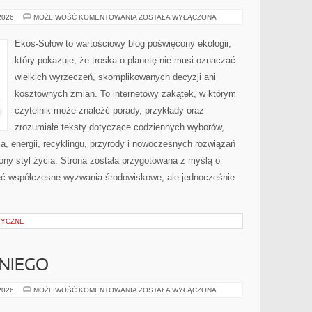
PRZYRODA
 2026
MOŻLIWOŚĆ KOMENTOWANIA
ZOSTAŁA WYŁĄCZONA
I
OCHRONA
ŚRODOWISKA
Ekos-Sułów to wartościowy blog poświęcony ekologii,
który pokazuje, że troska o planetę nie musi oznaczać
wielkich wyrzeczeń, skomplikowanych decyzji ani
kosztownych zmian. To internetowy zakątek, w którym
czytelnik może znaleźć porady, przykłady oraz
zrozumiałe teksty dotyczące codziennych wyborów,
, energii, recyklingu, przyrody i nowoczesnych rozwiązań
ny styl życia. Strona została przygotowana z myślą o
ieć współczesne wyzwania środowiskowe, ale jednocześnie
TYCZNE
NIEGO
KOSMETYKI
 2026
MOŻLIWOŚĆ KOMENTOWANIA
ZOSTAŁA WYŁĄCZONA
DLA
NIEGO