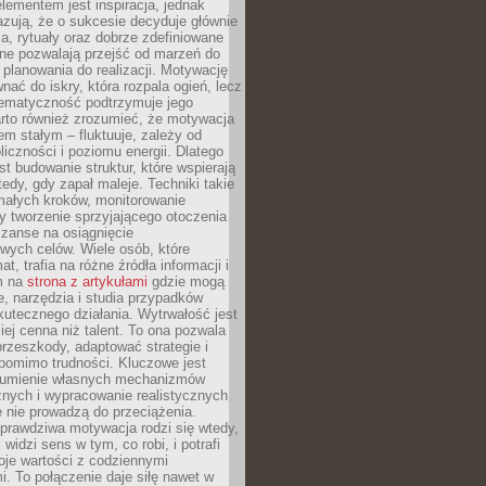
ementem jest inspiracja, jednak
zują, że o sukcesie decyduje głównie
, rytuały oraz dobrze zdefiniowane
ne pozwalają przejść od marzeń do
d planowania do realizacji. Motywację
ać do iskry, która rozpala ogień, lecz
tematyczność podtrzymuje jego
arto również zrozumieć, że motywacja
nem stałym – fluktuuje, zależy od
oliczności i poziomu energii. Dlatego
st budowanie struktur, które wspierają
edy, gdy zapał maleje. Techniki takie
małych kroków, monitorowanie
 tworzenie sprzyjającego otoczenia
zanse na osiągnięcie
wych celów. Wiele osób, które
at, trafia na różne źródła informacji i
ym na
strona z artykułami
gdzie mogą
e, narzędzia i studia przypadków
utecznego działania. Wytrwałość jest
iej cenna niż talent. To ona pozwala
rzeszkody, adaptować strategie i
 pomimo trudności. Kluczowe jest
zumienie własnych mechanizmów
znych i wypracowanie realistycznych
e nie prowadzą do przeciążenia.
prawdziwa motywacja rodzi się wtedy,
widzi sens w tym, co robi, i potrafi
oje wartości z codziennymi
. To połączenie daje siłę nawet w