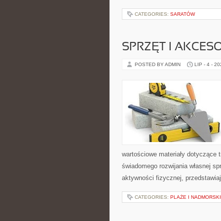
CATEGORIES:
SARATÓW
SPRZĘT I AKCES
POSTED BY ADMIN
LIP - 4 - 2
wartościowe materiały dotyczące t
świadomego rozwijania własnej sp
aktywności fizycznej, przedstawia
CATEGORIES:
PLAŻE I NADMORSK