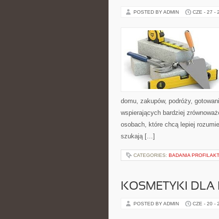
POSTED BY ADMIN
CZE - 27 -
domu, zakupów, podróży, gotowania
wspierających bardziej zrównoważo
osobach, które chcą lepiej rozum
szukają […]
CATEGORIES:
BADANIA PROFILAK
KOSMETYKI DLA 
POSTED BY ADMIN
CZE - 20 -