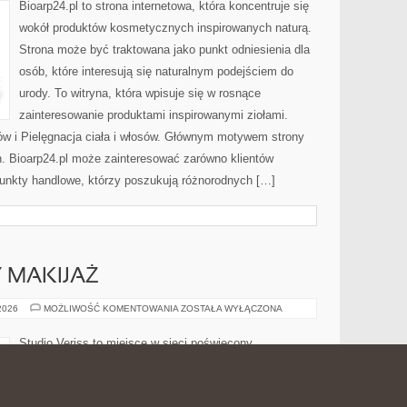
Bioarp24.pl to strona internetowa, która koncentruje się
wokół produktów kosmetycznych inspirowanych naturą.
Strona może być traktowana jako punkt odniesienia dla
osób, które interesują się naturalnym podejściem do
urody. To witryna, która wpisuje się w rosnące
zainteresowanie produktami inspirowanymi ziołami.
ów i Pielęgnacja ciała i włosów. Głównym motywem strony
h. Bioarp24.pl może zainteresować zarówno klientów
punkty handlowe, którzy poszukują różnorodnych […]
Y MAKIJAŻ
DIY
 2026
MOŻLIWOŚĆ KOMENTOWANIA
ZOSTAŁA WYŁĄCZONA
I
KREATYWNY
MAKIJAŻ
Studio Veriss to miejsce w sieci poświęcony
świadomemu dbaniu o wygląd oraz sprawdzonym
wskazówkom dla osób, które chcą rozwijać swoje