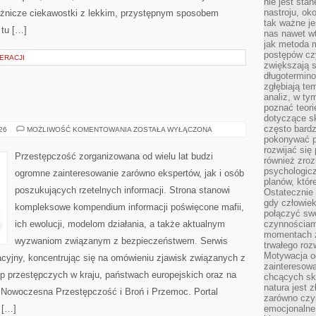
nie jest sta
nastroju, ok
różnicze ciekawostki z lekkim, przystępnym sposobem
tak ważne je
 tu […]
nas nawet wt
jak metoda 
postępów czy
ERACJI
zwiększają s
długotermino
zgłębiają tem
analiz, w t
poznać teori
dotyczące sk
często bardz
BROŃ
026
MOŻLIWOŚĆ KOMENTOWANIA
ZOSTAŁA WYŁĄCZONA
I
pokonywać p
PRZEMOC
rozwijać się
Przestępczość zorganizowana od wielu lat budzi
również zro
psychologic
ogromne zainteresowanie zarówno ekspertów, jak i osób
planów, któr
poszukujących rzetelnych informacji. Strona stanowi
Ostatecznie 
gdy człowiek 
kompleksowe kompendium informacji poświęcone mafii,
połączyć sw
ich ewolucji, modelom działania, a także aktualnym
czynnościami
momentach z
wyzwaniom związanym z bezpieczeństwem. Serwis
trwałego roz
Motywacja o
acyjny, koncentrując się na omówieniu zjawisk związanych z
zainteresow
p przestępczych w kraju, państwach europejskich oraz na
chcących sku
natura jest 
 Nowoczesna Przestępczość i Broń i Przemoc. Portal
zarówno czyn
 […]
emocjonalne