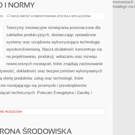
momentach z
O I NORMY
trwałego roz
BEZPIECZEŃSTWO
026
MOŻLIWOŚĆ KOMENTOWANIA
ZOSTAŁA WYŁĄCZONA
I
NORMY
Tworzymy innowacyjne rozwiązania przeznaczone dla
zakładów produkcyjnych, dostarczając sprawdzone
systemy oraz urządzenia wykorzystujące technologię
wysokociśnieniową. Nasza działalność koncentruje się
na projektowaniu, produkcji, wdrażaniu oraz rozwoju
nowoczesnych rozwiązań, które znajdują zastosowanie
ektywność, dokładność oraz bezpieczeństwo wykonywanych
 ofertę produktów, usług oraz technologii, które
ie rozwijającego się przemysłu i przedsiębiorstw
iązań technicznych. Polecam Energetyka i Zasoby i
ORIE RODZICÓW
HRONA ŚRODOWISKA