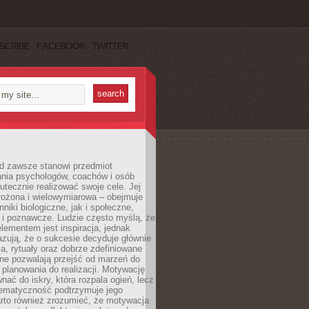
SCRIBE
FACEBOOK
TWITTER
d zawsze stanowi przedmiot
ania psychologów, coachów i osób
tecznie realizować swoje cele. Jej
złożona i wielowymiarowa – obejmuje
niki biologiczne, jak i społeczne,
 i poznawcze. Ludzie często myślą, że
ementem jest inspiracja, jednak
zują, że o sukcesie decyduje głównie
, rytuały oraz dobrze zdefiniowane
ne pozwalają przejść od marzeń do
d planowania do realizacji. Motywację
ać do iskry, która rozpala ogień, lecz
tematyczność podtrzymuje jego
arto również zrozumieć, że motywacja