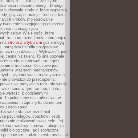
nem stałym – fluktuuje, zależy od
oliczności i poziomu energii. Dlatego
st budowanie struktur, które wspierają
edy, gdy zapał maleje. Techniki takie
małych kroków, monitorowanie
 tworzenie sprzyjającego otoczenia
zanse na osiągnięcie
wych celów. Wiele osób, które
at, trafia na różne źródła informacji i
ym na
strona z artykułami
gdzie mogą
e, narzędzia i studia przypadków
utecznego działania. Wytrwałość jest
iej cenna niż talent. To ona pozwala
rzeszkody, adaptować strategie i
 pomimo trudności. Kluczowe jest
zumienie własnych mechanizmów
znych i wypracowanie realistycznych
e nie prowadzą do przeciążenia.
prawdziwa motywacja rodzi się wtedy,
widzi sens w tym, co robi, i potrafi
oje wartości z codziennymi
. To połączenie daje siłę nawet w
wątpienia i staje się fundamentem
woju osobistego.
d zawsze stanowi przedmiot
ania psychologów, coachów i osób
tecznie realizować swoje cele. Jej
złożona i wielowymiarowa – obejmuje
niki biologiczne, jak i społeczne,
 i poznawcze. Ludzie często myślą, że