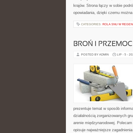
krajów. Strona łączy w sobie pod
opowiadania, dzięki czemu można
CATEGORIES:
ROLA SNU W REGEN
BROŃ I PRZEMOC
POSTED BY ADMIN
LIP - 5 - 2
prezentuje temat w sposób inform
działalnością zorganizowanych gru
arenie międzynarodowej. Polecam
opisuje najważniejsze zagadnienia