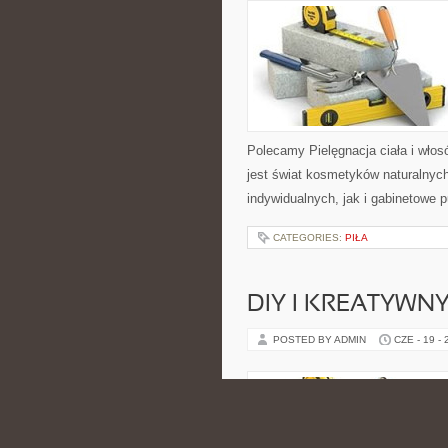
Polecamy Pielęgnacja ciała i włos
jest świat kosmetyków naturalnyc
indywidualnych, jak i gabinetowe 
CATEGORIES:
PIŁA
DIY I KREATYWN
POSTED BY ADMIN
CZE - 19 -