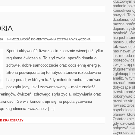
kluczowym el
badania poka
konsekwencja
nawyki. To o
działania, o
można porówn
ORIA
dopiero sys
trwałość. W
nie jest sta
SPRZĘT
026
MOŻLIWOŚĆ KOMENTOWANIA
ZOSTAŁA WYŁĄCZONA
nastroju, ok
I
AKCESORIA
tak ważne je
Sport i aktywność fizyczna to znacznie więcej niż tylko
nas nawet wt
jak metoda 
regularne ćwiczenia. To styl życia, sposób dbania o
postępów czy
zwiększają s
zdrowie, dobre samopoczucie oraz codzienną energię.
długotermino
Strona poświęcona tej tematyce stanowi rozbudowane
zgłębiają tem
analiz, w t
bazę porad, w którym każdy miłośnik ruchu – zarówno
poznać teori
początkujący, jak i zaawansowany – może znaleźć
dotyczące sk
często bardz
reningów, ćwiczeń, zdrowego stylu życia, odżywiania oraz
pokonywać p
rozwijać się
rawności. Serwis koncentruje się na popularyzowaniu
również zro
jąc zagadnienia związane z […]
psychologic
planów, któr
Ostatecznie 
IE KRAJOBRAZY
gdy człowiek 
połączyć sw
czynnościami