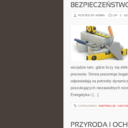
BEZPIECZEŃSTW
POSTED BY ADMIN
LIP - 1 - 2
wszędzie tam, gdzie liczy się ef
procesów. Strona prezentuje bogatą
odpowiadają na potrzeby dynamiczn
poszukujących niezawodnych rozw
Energetyka i […]
CATEGORIES:
INSPIRACJE I HIST
PRZYRODA I OC