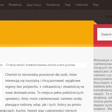
ina
Redakcja
Strasburg
Tagi
Valencia
Tagi
Spis Treści
SUB
Motywacja o
zainteresow
INDIE
026
MOŻLIWOŚĆ KOMENTOWANIA
ZOSTAŁA WYŁĄCZONA
chcących sku
natura jest 
Cherrish to różnorodna przestrzeń dla osób, które
zarówno czyn
emocjonalne
interesują się turystyką i chcą poznawać wyjątkowe
kluczowym el
badania poka
regiony bez pośpiechu, z ciekawością i otwartością na
konsekwencja
nowe doświadczenia. To miejsce pełne podróżniczych
nawyki. To o
działania, o
opowieści, który może zainteresować zarówno osoby
można porówn
planujące rodzinny urlop, jak i tych, którzy po prostu
dopiero sys
trwałość. W
atrakcjach, kuchni, historii oraz codzienności różnych