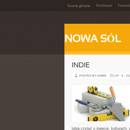
Archiwum
Fiorent
Strona główna
NOWA SÓL
INDIE
POSTED BY ADMIN
LIP - 6 - 2
lubią czytać o świecie, kulturach, 