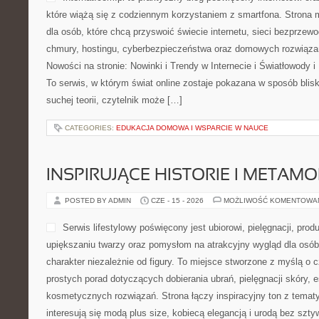
które wiążą się z codziennym korzystaniem z smartfona. Stron
dla osób, które chcą przyswoić świecie internetu, sieci bezprze
chmury, hostingu, cyberbezpieczeństwa oraz domowych rozwiąza
Nowości na stronie: Nowinki i Trendy w Internecie i Światłowody
To serwis, w którym świat online zostaje pokazana w sposób blis
suchej teorii, czytelnik może […]
CATEGORIES:
EDUKACJA DOMOWA I WSPARCIE W NAUCE
INSPIRUJĄCE HISTORIE I METAM
POSTED BY ADMIN
CZE - 15 - 2026
MOŻLIWOŚĆ KOMENTOWA
Serwis lifestylowy poświęcony jest ubiorowi, pielęgnacji, p
upiększaniu twarzy oraz pomysłom na atrakcyjny wygląd dla osób
charakter niezależnie od figury. To miejsce stworzone z myślą o c
prostych porad dotyczących dobierania ubrań, pielęgnacji skóry, e
kosmetycznych rozwiązań. Strona łączy inspiracyjny ton z temat
interesują się modą plus size, kobiecą elegancją i urodą bez s