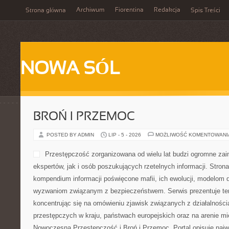
Archiwum
Fiorentina
Redakcja
Strona główna
Spis Treści
NOWA SÓL
BROŃ I PRZEMOC
POSTED BY ADMIN
LIP - 5 - 2026
MOŻLIWOŚĆ KOMENTOWAN
Przestępczość zorganizowana od wielu lat budzi ogromne zai
ekspertów, jak i osób poszukujących rzetelnych informacji. Stro
kompendium informacji poświęcone mafii, ich ewolucji, modelom d
wyzwaniom związanym z bezpieczeństwem. Serwis prezentuje te
koncentrując się na omówieniu zjawisk związanych z działalnośc
przestępczych w kraju, państwach europejskich oraz na arenie 
Nowoczesna Przestępczość i Broń i Przemoc. Portal opisuje najw