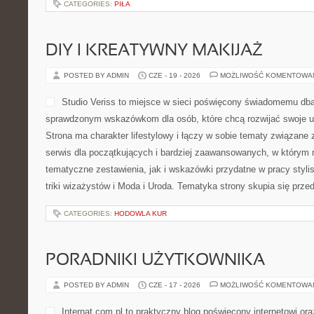
CATEGORIES:
PIŁA
DIY I KREATYWNY MAKIJAŻ
POSTED BY ADMIN
CZE - 19 - 2026
MOŻLIWOŚĆ KOMENTOWA
Studio Veriss to miejsce w sieci poświęcony świadomemu dba
sprawdzonym wskazówkom dla osób, które chcą rozwijać swoje u
Strona ma charakter lifestylowy i łączy w sobie tematy związane z
serwis dla początkujących i bardziej zaawansowanych, w którym
tematyczne zestawienia, jak i wskazówki przydatne w pracy styli
triki wizażystów i Moda i Uroda. Tematyka strony skupia się prz
CATEGORIES:
HODOWLA KUR
PORADNIKI UŻYTKOWNIKA
POSTED BY ADMIN
CZE - 17 - 2026
MOŻLIWOŚĆ KOMENTOWA
Internat.com.pl to praktyczny blog poświęcony internetowi o