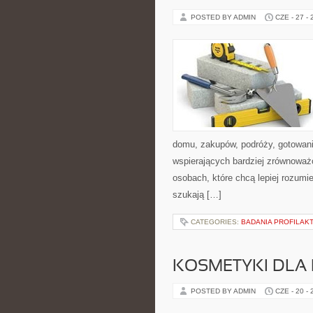
POSTED BY ADMIN
CZE - 27 -
domu, zakupów, podróży, gotowania
wspierających bardziej zrównoważo
osobach, które chcą lepiej rozum
szukają […]
CATEGORIES:
BADANIA PROFILAK
KOSMETYKI DLA 
POSTED BY ADMIN
CZE - 20 -