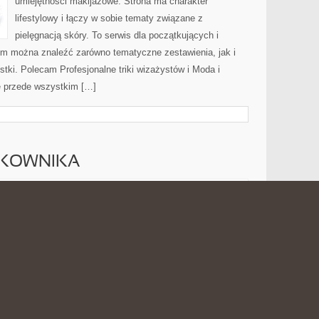
umiejętności makijażowe. Strona ma charakter
lifestylowy i łączy w sobie tematy związane z
pielęgnacją skóry. To serwis dla początkujących i
m można znaleźć zarówno tematyczne zestawienia, jak i
stki. Polecam Profesjonalne triki wizażystów i Moda i
ę przede wszystkim […]
TKOWNIKA
PORADNIKI
 2026
MOŻLIWOŚĆ KOMENTOWANIA
ZOSTAŁA WYŁĄCZONA
UŻYTKOWNIKA
Internat.com.pl to praktyczny blog poświęcony
internetowi oraz wszystkim zagadnieniom, które wiążą
się z codziennym korzystaniem z smartfona. Strona
może być dobrym miejscem dla osób, które chcą
przyswoić świecie internetu, sieci bezprzewodowych,
światłowodów, 5G, chmury, hostingu,
ch rozwiązań technologicznych. Nowości na stronie: