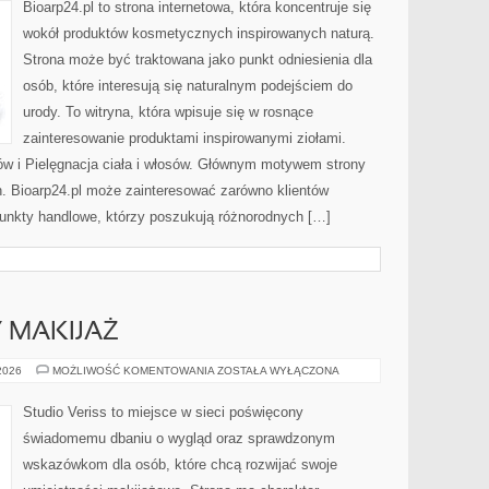
Bioarp24.pl to strona internetowa, która koncentruje się
wokół produktów kosmetycznych inspirowanych naturą.
Strona może być traktowana jako punkt odniesienia dla
osób, które interesują się naturalnym podejściem do
urody. To witryna, która wpisuje się w rosnące
zainteresowanie produktami inspirowanymi ziołami.
ów i Pielęgnacja ciała i włosów. Głównym motywem strony
h. Bioarp24.pl może zainteresować zarówno klientów
punkty handlowe, którzy poszukują różnorodnych […]
Y MAKIJAŻ
DIY
 2026
MOŻLIWOŚĆ KOMENTOWANIA
ZOSTAŁA WYŁĄCZONA
I
KREATYWNY
MAKIJAŻ
Studio Veriss to miejsce w sieci poświęcony
świadomemu dbaniu o wygląd oraz sprawdzonym
wskazówkom dla osób, które chcą rozwijać swoje