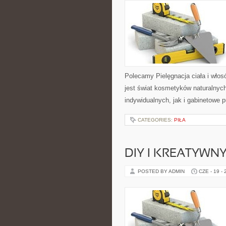
Polecamy Pielęgnacja ciała i włos
jest świat kosmetyków naturalnyc
indywidualnych, jak i gabinetowe 
CATEGORIES:
PIŁA
DIY I KREATYWN
POSTED BY ADMIN
CZE - 19 -