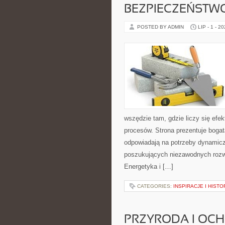
BEZPIECZEŃSTW
POSTED BY ADMIN
LIP - 1 - 2
wszędzie tam, gdzie liczy się ef
procesów. Strona prezentuje bogatą
odpowiadają na potrzeby dynamiczn
poszukujących niezawodnych rozw
Energetyka i […]
CATEGORIES:
INSPIRACJE I HIST
PRZYRODA I OC