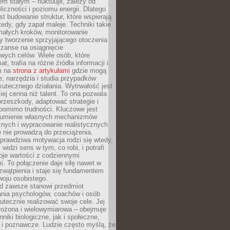
nem stałym – fluktuuje, zależy od
oliczności i poziomu energii. Dlatego
st budowanie struktur, które wspierają
edy, gdy zapał maleje. Techniki takie
małych kroków, monitorowanie
 tworzenie sprzyjającego otoczenia
zanse na osiągnięcie
wych celów. Wiele osób, które
at, trafia na różne źródła informacji i
ym na
strona z artykułami
gdzie mogą
e, narzędzia i studia przypadków
utecznego działania. Wytrwałość jest
iej cenna niż talent. To ona pozwala
rzeszkody, adaptować strategie i
 pomimo trudności. Kluczowe jest
zumienie własnych mechanizmów
znych i wypracowanie realistycznych
e nie prowadzą do przeciążenia.
prawdziwa motywacja rodzi się wtedy,
widzi sens w tym, co robi, i potrafi
oje wartości z codziennymi
. To połączenie daje siłę nawet w
wątpienia i staje się fundamentem
woju osobistego.
d zawsze stanowi przedmiot
ania psychologów, coachów i osób
tecznie realizować swoje cele. Jej
złożona i wielowymiarowa – obejmuje
niki biologiczne, jak i społeczne,
 i poznawcze. Ludzie często myślą, że