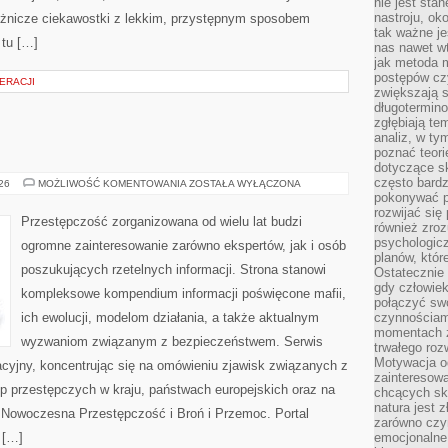
nie jest sta
nastroju, ok
różnicze ciekawostki z lekkim, przystępnym sposobem
tak ważne je
 tu […]
nas nawet wt
jak metoda 
postępów czy
ERACJI
zwiększają s
długotermino
zgłębiają tem
analiz, w t
poznać teori
dotyczące sk
często bardz
BROŃ
026
MOŻLIWOŚĆ KOMENTOWANIA
ZOSTAŁA WYŁĄCZONA
I
pokonywać p
PRZEMOC
rozwijać się
Przestępczość zorganizowana od wielu lat budzi
również zro
psychologic
ogromne zainteresowanie zarówno ekspertów, jak i osób
planów, któr
poszukujących rzetelnych informacji. Strona stanowi
Ostatecznie 
gdy człowiek 
kompleksowe kompendium informacji poświęcone mafii,
połączyć sw
ich ewolucji, modelom działania, a także aktualnym
czynnościami
momentach z
wyzwaniom związanym z bezpieczeństwem. Serwis
trwałego roz
Motywacja o
acyjny, koncentrując się na omówieniu zjawisk związanych z
zainteresow
p przestępczych w kraju, państwach europejskich oraz na
chcących sku
natura jest 
 Nowoczesna Przestępczość i Broń i Przemoc. Portal
zarówno czyn
 […]
emocjonalne