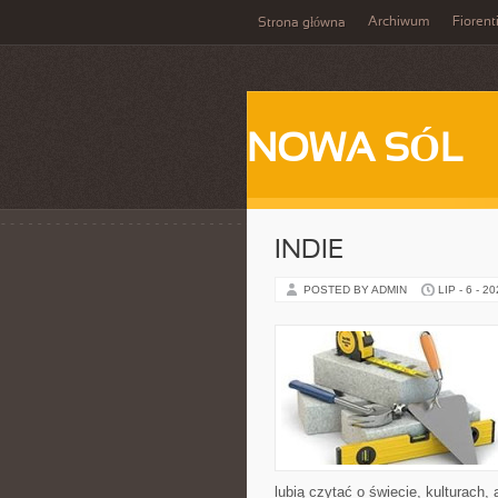
Archiwum
Fiorent
Strona główna
NOWA SÓL
INDIE
POSTED BY ADMIN
LIP - 6 - 2
lubią czytać o świecie, kulturach, 