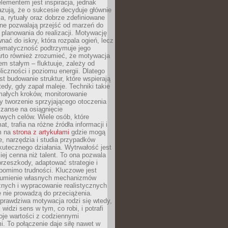
ementem jest inspiracja, jednak
zują, że o sukcesie decyduje głównie
, rytuały oraz dobrze zdefiniowane
ne pozwalają przejść od marzeń do
d planowania do realizacji. Motywację
ać do iskry, która rozpala ogień, lecz
tematyczność podtrzymuje jego
arto również zrozumieć, że motywacja
nem stałym – fluktuuje, zależy od
oliczności i poziomu energii. Dlatego
st budowanie struktur, które wspierają
edy, gdy zapał maleje. Techniki takie
małych kroków, monitorowanie
 tworzenie sprzyjającego otoczenia
zanse na osiągnięcie
wych celów. Wiele osób, które
at, trafia na różne źródła informacji i
ym na
strona z artykułami
gdzie mogą
e, narzędzia i studia przypadków
utecznego działania. Wytrwałość jest
iej cenna niż talent. To ona pozwala
rzeszkody, adaptować strategie i
 pomimo trudności. Kluczowe jest
zumienie własnych mechanizmów
znych i wypracowanie realistycznych
e nie prowadzą do przeciążenia.
prawdziwa motywacja rodzi się wtedy,
widzi sens w tym, co robi, i potrafi
oje wartości z codziennymi
. To połączenie daje siłę nawet w