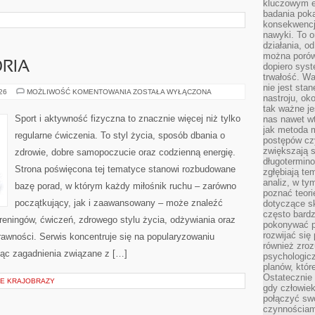
kluczowym el
badania poka
konsekwencja
nawyki. To o
działania, o
można porówn
ORIA
dopiero sys
trwałość. W
nie jest sta
SPRZĘT
026
MOŻLIWOŚĆ KOMENTOWANIA
ZOSTAŁA WYŁĄCZONA
nastroju, ok
I
AKCESORIA
tak ważne je
Sport i aktywność fizyczna to znacznie więcej niż tylko
nas nawet wt
jak metoda 
regularne ćwiczenia. To styl życia, sposób dbania o
postępów czy
zwiększają s
zdrowie, dobre samopoczucie oraz codzienną energię.
długotermino
Strona poświęcona tej tematyce stanowi rozbudowane
zgłębiają tem
analiz, w t
bazę porad, w którym każdy miłośnik ruchu – zarówno
poznać teori
początkujący, jak i zaawansowany – może znaleźć
dotyczące sk
często bardz
reningów, ćwiczeń, zdrowego stylu życia, odżywiania oraz
pokonywać p
rozwijać się
rawności. Serwis koncentruje się na popularyzowaniu
również zro
jąc zagadnienia związane z […]
psychologic
planów, któr
Ostatecznie 
IE KRAJOBRAZY
gdy człowiek 
połączyć sw
czynnościami