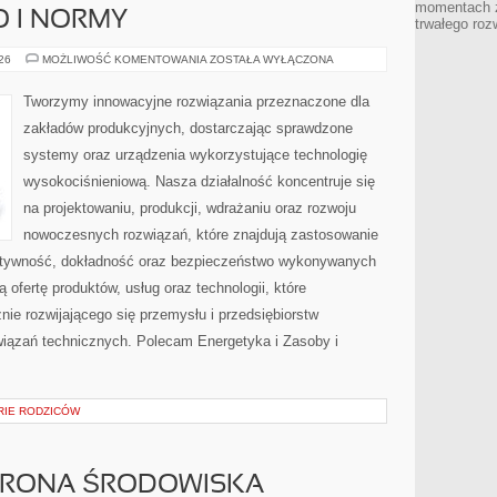
momentach z
O I NORMY
trwałego roz
BEZPIECZEŃSTWO
026
MOŻLIWOŚĆ KOMENTOWANIA
ZOSTAŁA WYŁĄCZONA
I
NORMY
Tworzymy innowacyjne rozwiązania przeznaczone dla
zakładów produkcyjnych, dostarczając sprawdzone
systemy oraz urządzenia wykorzystujące technologię
wysokociśnieniową. Nasza działalność koncentruje się
na projektowaniu, produkcji, wdrażaniu oraz rozwoju
nowoczesnych rozwiązań, które znajdują zastosowanie
ektywność, dokładność oraz bezpieczeństwo wykonywanych
 ofertę produktów, usług oraz technologii, które
ie rozwijającego się przemysłu i przedsiębiorstw
iązań technicznych. Polecam Energetyka i Zasoby i
ORIE RODZICÓW
HRONA ŚRODOWISKA