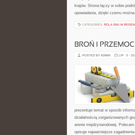
krajów. Strona łączy w sobie pod
opowiadania, dzięki czemu można
CATEGORIES:
ROLA SNU W REGEN
BROŃ I PRZEMOC
POSTED BY ADMIN
LIP - 5 - 2
prezentuje temat w sposób inform
działalnością zorganizowanych gru
arenie międzynarodowej. Polecam
opisuje najważniejsze zagadnienia