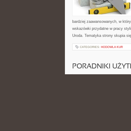
bardziej zaawansowanych, w który
wskazówki przydatne w pracy styli
Uroda. Tematyka strony skupia si
CATEGORIES:
HODOWLA KUR
PORADNIKI UŻY
POSTED BY ADMIN
CZE - 17 -
cyberbezpieczeństwa oraz domowy