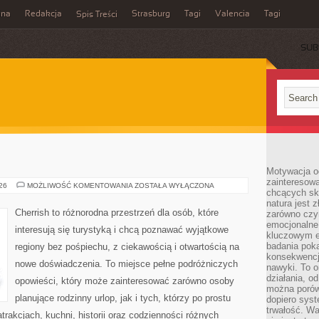
ina
Redakcja
Strasburg
Tagi
Valencia
Tagi
Spis Treści
SUB
Motywacja o
zainteresow
INDIE
026
MOŻLIWOŚĆ KOMENTOWANIA
ZOSTAŁA WYŁĄCZONA
chcących sku
natura jest 
Cherrish to różnorodna przestrzeń dla osób, które
zarówno czyn
emocjonalne
interesują się turystyką i chcą poznawać wyjątkowe
kluczowym el
badania poka
regiony bez pośpiechu, z ciekawością i otwartością na
konsekwencja
nowe doświadczenia. To miejsce pełne podróżniczych
nawyki. To o
działania, o
opowieści, który może zainteresować zarówno osoby
można porówn
planujące rodzinny urlop, jak i tych, którzy po prostu
dopiero sys
trwałość. W
atrakcjach, kuchni, historii oraz codzienności różnych