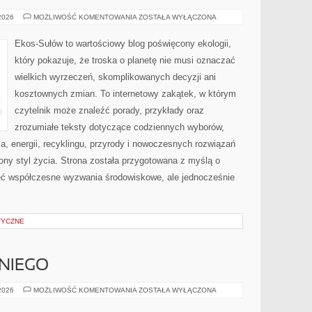
PRZYRODA
 2026
MOŻLIWOŚĆ KOMENTOWANIA
ZOSTAŁA WYŁĄCZONA
I
OCHRONA
ŚRODOWISKA
Ekos-Sułów to wartościowy blog poświęcony ekologii,
który pokazuje, że troska o planetę nie musi oznaczać
wielkich wyrzeczeń, skomplikowanych decyzji ani
kosztownych zmian. To internetowy zakątek, w którym
czytelnik może znaleźć porady, przykłady oraz
zrozumiałe teksty dotyczące codziennych wyborów,
, energii, recyklingu, przyrody i nowoczesnych rozwiązań
ny styl życia. Strona została przygotowana z myślą o
ieć współczesne wyzwania środowiskowe, ale jednocześnie
TYCZNE
NIEGO
KOSMETYKI
 2026
MOŻLIWOŚĆ KOMENTOWANIA
ZOSTAŁA WYŁĄCZONA
DLA
NIEGO