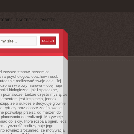
SCRIBE
FACEBOOK
TWITTER
d zawsze stanowi przedmiot
ania psychologów, coachów i osób
tecznie realizować swoje cele. Jej
złożona i wielowymiarowa – obejmuje
niki biologiczne, jak i społeczne,
 i poznawcze. Ludzie często myślą, że
ementem jest inspiracja, jednak
zują, że o sukcesie decyduje głównie
, rytuały oraz dobrze zdefiniowane
ne pozwalają przejść od marzeń do
d planowania do realizacji. Motywację
ać do iskry, która rozpala ogień, lecz
tematyczność podtrzymuje jego
arto również zrozumieć, że motywacja