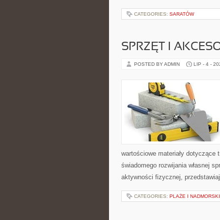
CATEGORIES:
SARATÓW
SPRZĘT I AKCES
POSTED BY ADMIN
LIP - 4 - 2
wartościowe materiały dotyczące t
świadomego rozwijania własnej sp
aktywności fizycznej, przedstawia
CATEGORIES:
PLAŻE I NADMORSK