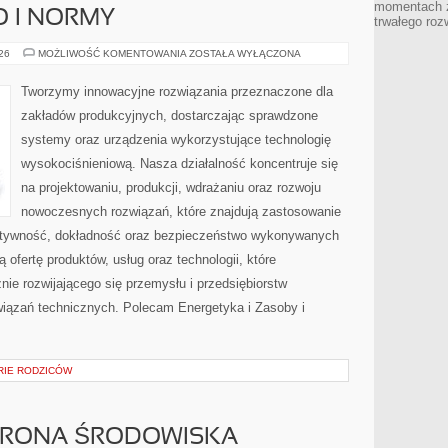
momentach z
O I NORMY
trwałego roz
BEZPIECZEŃSTWO
026
MOŻLIWOŚĆ KOMENTOWANIA
ZOSTAŁA WYŁĄCZONA
I
NORMY
Tworzymy innowacyjne rozwiązania przeznaczone dla
zakładów produkcyjnych, dostarczając sprawdzone
systemy oraz urządzenia wykorzystujące technologię
wysokociśnieniową. Nasza działalność koncentruje się
na projektowaniu, produkcji, wdrażaniu oraz rozwoju
nowoczesnych rozwiązań, które znajdują zastosowanie
ektywność, dokładność oraz bezpieczeństwo wykonywanych
 ofertę produktów, usług oraz technologii, które
ie rozwijającego się przemysłu i przedsiębiorstw
iązań technicznych. Polecam Energetyka i Zasoby i
ORIE RODZICÓW
HRONA ŚRODOWISKA