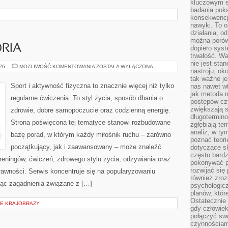
kluczowym el
badania poka
konsekwencja
nawyki. To o
działania, o
można porówn
ORIA
dopiero sys
trwałość. W
nie jest sta
SPRZĘT
026
MOŻLIWOŚĆ KOMENTOWANIA
ZOSTAŁA WYŁĄCZONA
nastroju, ok
I
AKCESORIA
tak ważne je
Sport i aktywność fizyczna to znacznie więcej niż tylko
nas nawet wt
jak metoda 
regularne ćwiczenia. To styl życia, sposób dbania o
postępów czy
zwiększają s
zdrowie, dobre samopoczucie oraz codzienną energię.
długotermino
Strona poświęcona tej tematyce stanowi rozbudowane
zgłębiają tem
analiz, w t
bazę porad, w którym każdy miłośnik ruchu – zarówno
poznać teori
początkujący, jak i zaawansowany – może znaleźć
dotyczące sk
często bardz
reningów, ćwiczeń, zdrowego stylu życia, odżywiania oraz
pokonywać p
rozwijać się
rawności. Serwis koncentruje się na popularyzowaniu
również zro
jąc zagadnienia związane z […]
psychologic
planów, któr
Ostatecznie 
IE KRAJOBRAZY
gdy człowiek 
połączyć sw
czynnościami