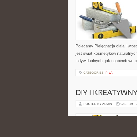
Polecamy Pielęgnacja ciała i włos
jest świat kosmetyków naturalnyc
indywidualnych, jak i gabinetowe 
CATEGORIES:
PIŁA
DIY I KREATYWN
POSTED BY ADMIN
CZE - 19 -