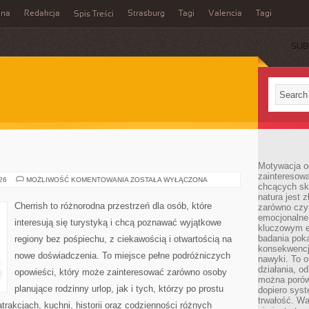
ina
Redakcja
Strasburg
Tagi
Valencia
Tagi
Spis Treści
SUB
Motywacja o
zainteresow
INDIE
026
MOŻLIWOŚĆ KOMENTOWANIA
ZOSTAŁA WYŁĄCZONA
chcących sku
natura jest 
Cherrish to różnorodna przestrzeń dla osób, które
zarówno czyn
emocjonalne
interesują się turystyką i chcą poznawać wyjątkowe
kluczowym el
badania poka
regiony bez pośpiechu, z ciekawością i otwartością na
konsekwencja
nowe doświadczenia. To miejsce pełne podróżniczych
nawyki. To o
działania, o
opowieści, który może zainteresować zarówno osoby
można porówn
planujące rodzinny urlop, jak i tych, którzy po prostu
dopiero sys
trwałość. W
atrakcjach, kuchni, historii oraz codzienności różnych