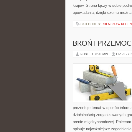
krajów. Strona łączy w sobie pod
opowiadania, dzięki czemu można
CATEGORIES:
ROLA SNU W REGEN
BROŃ I PRZEMOC
POSTED BY ADMIN
LIP - 5 - 2
prezentuje temat w sposób inform
działalnością zorganizowanych gru
arenie międzynarodowej. Polecam
opisuje najważniejsze zagadnienia