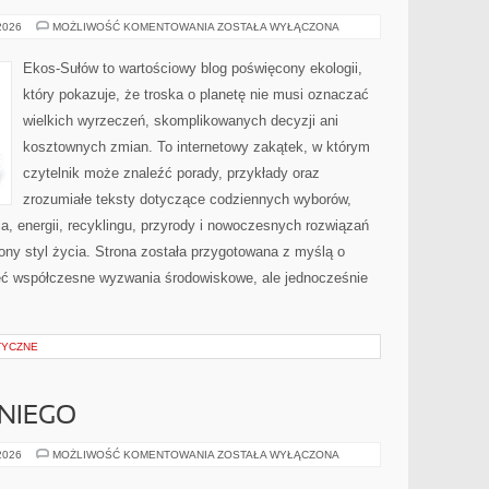
PRZYRODA
 2026
MOŻLIWOŚĆ KOMENTOWANIA
ZOSTAŁA WYŁĄCZONA
I
OCHRONA
ŚRODOWISKA
Ekos-Sułów to wartościowy blog poświęcony ekologii,
który pokazuje, że troska o planetę nie musi oznaczać
wielkich wyrzeczeń, skomplikowanych decyzji ani
kosztownych zmian. To internetowy zakątek, w którym
czytelnik może znaleźć porady, przykłady oraz
zrozumiałe teksty dotyczące codziennych wyborów,
, energii, recyklingu, przyrody i nowoczesnych rozwiązań
ny styl życia. Strona została przygotowana z myślą o
ieć współczesne wyzwania środowiskowe, ale jednocześnie
TYCZNE
NIEGO
KOSMETYKI
 2026
MOŻLIWOŚĆ KOMENTOWANIA
ZOSTAŁA WYŁĄCZONA
DLA
NIEGO