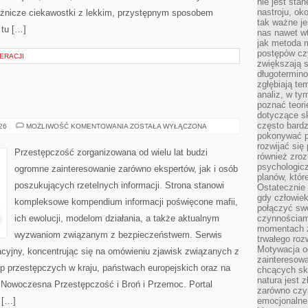
nie jest sta
nastroju, ok
różnicze ciekawostki z lekkim, przystępnym sposobem
tak ważne je
 tu […]
nas nawet wt
jak metoda 
postępów czy
ERACJI
zwiększają s
długotermino
zgłębiają tem
analiz, w t
poznać teori
dotyczące sk
często bardz
BROŃ
026
MOŻLIWOŚĆ KOMENTOWANIA
ZOSTAŁA WYŁĄCZONA
I
pokonywać p
PRZEMOC
rozwijać się
Przestępczość zorganizowana od wielu lat budzi
również zro
psychologic
ogromne zainteresowanie zarówno ekspertów, jak i osób
planów, któr
poszukujących rzetelnych informacji. Strona stanowi
Ostatecznie 
gdy człowiek 
kompleksowe kompendium informacji poświęcone mafii,
połączyć sw
ich ewolucji, modelom działania, a także aktualnym
czynnościami
momentach z
wyzwaniom związanym z bezpieczeństwem. Serwis
trwałego roz
Motywacja o
acyjny, koncentrując się na omówieniu zjawisk związanych z
zainteresow
p przestępczych w kraju, państwach europejskich oraz na
chcących sku
natura jest 
 Nowoczesna Przestępczość i Broń i Przemoc. Portal
zarówno czyn
 […]
emocjonalne