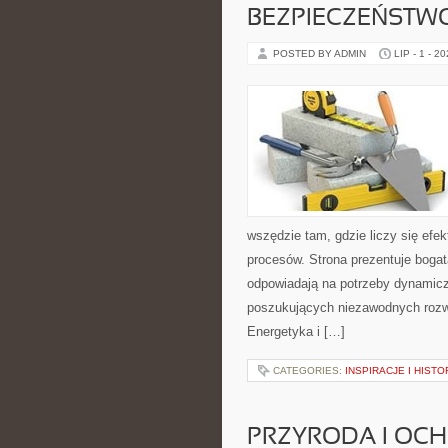
BEZPIECZEŃSTW
POSTED BY ADMIN
LIP - 1 - 2
wszędzie tam, gdzie liczy się ef
procesów. Strona prezentuje bogatą
odpowiadają na potrzeby dynamiczn
poszukujących niezawodnych rozw
Energetyka i […]
CATEGORIES:
INSPIRACJE I HIST
PRZYRODA I OC