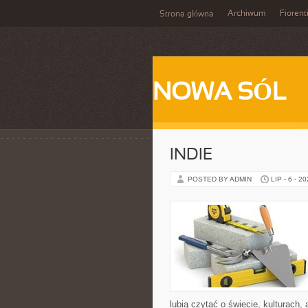
Archiwum
Fiorent
Strona główna
NOWA SÓL
INDIE
POSTED BY ADMIN
LIP - 6 - 2
lubią czytać o świecie, kulturach, 