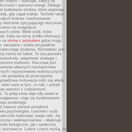
nem stałym – fluktuuje, zależy od
oliczności i poziomu energii. Dlatego
st budowanie struktur, które wspierają
edy, gdy zapał maleje. Techniki takie
małych kroków, monitorowanie
 tworzenie sprzyjającego otoczenia
zanse na osiągnięcie
wych celów. Wiele osób, które
at, trafia na różne źródła informacji i
ym na
strona z artykułami
gdzie mogą
e, narzędzia i studia przypadków
utecznego działania. Wytrwałość jest
iej cenna niż talent. To ona pozwala
rzeszkody, adaptować strategie i
 pomimo trudności. Kluczowe jest
zumienie własnych mechanizmów
znych i wypracowanie realistycznych
e nie prowadzą do przeciążenia.
prawdziwa motywacja rodzi się wtedy,
widzi sens w tym, co robi, i potrafi
oje wartości z codziennymi
. To połączenie daje siłę nawet w
wątpienia i staje się fundamentem
woju osobistego.
d zawsze stanowi przedmiot
ania psychologów, coachów i osób
tecznie realizować swoje cele. Jej
złożona i wielowymiarowa – obejmuje
niki biologiczne, jak i społeczne,
 i poznawcze. Ludzie często myślą, że