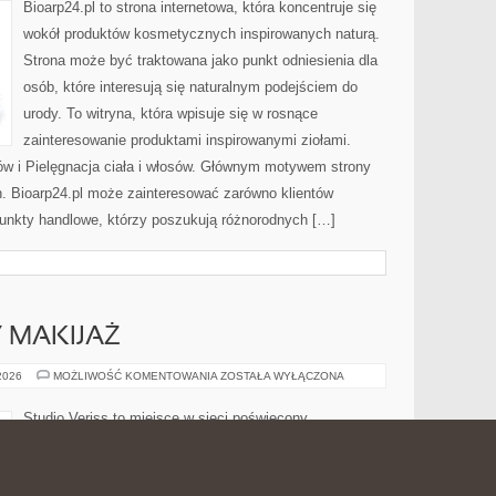
Bioarp24.pl to strona internetowa, która koncentruje się
wokół produktów kosmetycznych inspirowanych naturą.
Strona może być traktowana jako punkt odniesienia dla
osób, które interesują się naturalnym podejściem do
urody. To witryna, która wpisuje się w rosnące
zainteresowanie produktami inspirowanymi ziołami.
ów i Pielęgnacja ciała i włosów. Głównym motywem strony
h. Bioarp24.pl może zainteresować zarówno klientów
punkty handlowe, którzy poszukują różnorodnych […]
Y MAKIJAŻ
DIY
 2026
MOŻLIWOŚĆ KOMENTOWANIA
ZOSTAŁA WYŁĄCZONA
I
KREATYWNY
MAKIJAŻ
Studio Veriss to miejsce w sieci poświęcony
świadomemu dbaniu o wygląd oraz sprawdzonym
wskazówkom dla osób, które chcą rozwijać swoje