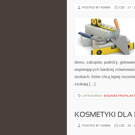
POSTED BY ADMIN
CZE - 27 -
domu, zakupów, podróży, gotowania
wspierających bardziej zrównoważo
osobach, które chcą lepiej rozum
szukają […]
CATEGORIES:
BADANIA PROFILAK
KOSMETYKI DLA 
POSTED BY ADMIN
CZE - 20 -