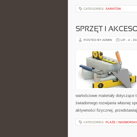
CATEGORIES:
SARATÓW
SPRZĘT I AKCES
POSTED BY ADMIN
LIP - 4 - 2
wartościowe materiały dotyczące t
świadomego rozwijania własnej sp
aktywności fizycznej, przedstawia
CATEGORIES:
PLAŻE I NADMORSK