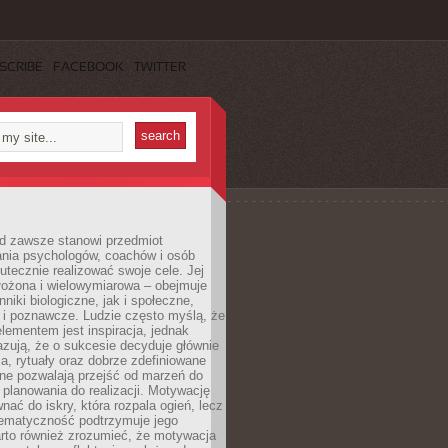
SCRIBE
FACEBOOK
TWITTER
d zawsze stanowi przedmiot
ania psychologów, coachów i osób
tecznie realizować swoje cele. Jej
złożona i wielowymiarowa – obejmuje
niki biologiczne, jak i społeczne,
 i poznawcze. Ludzie często myślą, że
ementem jest inspiracja, jednak
zują, że o sukcesie decyduje głównie
, rytuały oraz dobrze zdefiniowane
ne pozwalają przejść od marzeń do
d planowania do realizacji. Motywację
ać do iskry, która rozpala ogień, lecz
tematyczność podtrzymuje jego
arto również zrozumieć, że motywacja