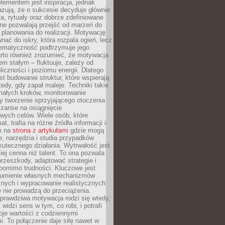
ementem jest inspiracja, jednak
zują, że o sukcesie decyduje głównie
, rytuały oraz dobrze zdefiniowane
ne pozwalają przejść od marzeń do
d planowania do realizacji. Motywację
ać do iskry, która rozpala ogień, lecz
tematyczność podtrzymuje jego
arto również zrozumieć, że motywacja
nem stałym – fluktuuje, zależy od
oliczności i poziomu energii. Dlatego
st budowanie struktur, które wspierają
edy, gdy zapał maleje. Techniki takie
małych kroków, monitorowanie
 tworzenie sprzyjającego otoczenia
zanse na osiągnięcie
wych celów. Wiele osób, które
at, trafia na różne źródła informacji i
ym na
strona z artykułami
gdzie mogą
e, narzędzia i studia przypadków
utecznego działania. Wytrwałość jest
iej cenna niż talent. To ona pozwala
rzeszkody, adaptować strategie i
 pomimo trudności. Kluczowe jest
zumienie własnych mechanizmów
znych i wypracowanie realistycznych
e nie prowadzą do przeciążenia.
prawdziwa motywacja rodzi się wtedy,
widzi sens w tym, co robi, i potrafi
oje wartości z codziennymi
. To połączenie daje siłę nawet w