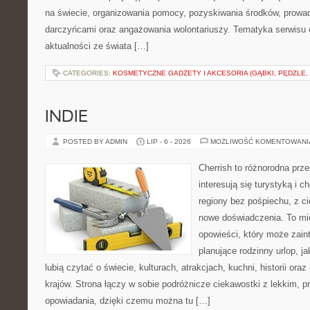
na świecie, organizowania pomocy, pozyskiwania środków, prowad
darczyńcami oraz angażowania wolontariuszy. Tematyka serwisu 
aktualności ze świata […]
CATEGORIES:
KOSMETYCZNE GADŻETY I AKCESORIA (GĄBKI, PĘDZLE,
INDIE
POSTED BY ADMIN
LIP - 6 - 2026
MOŻLIWOŚĆ KOMENTOWAN
Cherrish to różnorodna prze
interesują się turystyką i
regiony bez pośpiechu, z ci
nowe doświadczenia. To mi
opowieści, który może zai
planujące rodzinny urlop, ja
lubią czytać o świecie, kulturach, atrakcjach, kuchni, historii ora
krajów. Strona łączy w sobie podróżnicze ciekawostki z lekkim,
opowiadania, dzięki czemu można tu […]