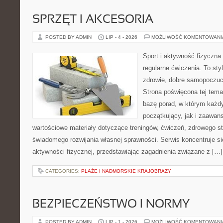
SPRZĘT I AKCESORIA
POSTED BY ADMIN
LIP - 4 - 2026
MOŻLIWOŚĆ KOMENTOWAN
Sport i aktywność fizyczna 
regularne ćwiczenia. To sty
zdrowie, dobre samopoczuci
Strona poświęcona tej tem
bazę porad, w którym każdy
początkujący, jak i zaawa
wartościowe materiały dotyczące treningów, ćwiczeń, zdrowego st
świadomego rozwijania własnej sprawności. Serwis koncentruje s
aktywności fizycznej, przedstawiając zagadnienia związane z […]
CATEGORIES:
PLAŻE I NADMORSKIE KRAJOBRAZY
BEZPIECZEŃSTWO I NORMY
POSTED BY ADMIN
LIP - 1 - 2026
MOŻLIWOŚĆ KOMENTOWAN