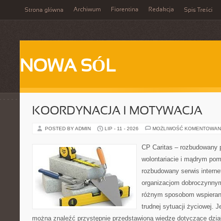
Archiwum
Fiorentina
Redakcja
Strona główna
Spis Treści
NOWA SÓL
KOORDYNACJA I MOTYWACJA
POSTED BY ADMIN
LIP - 11 - 2026
MOŻLIWOŚĆ KOMENTOWAN
CP Caritas – rozbudowany p
wolontariacie i mądrym pom
rozbudowany serwis intern
organizacjom dobroczynnym,
różnym sposobom wspierani
trudnej sytuacji życiowej. 
można znaleźć przystępnie przedstawioną wiedzę dotyczące działa