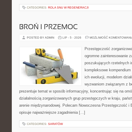
CATEGORIES:
ROLA SNU W REGENERACJI
BROŃ I PRZEMOC
POSTED BY ADMIN
LIP - 5 - 2026
MOŻLIWOŚĆ KOMENTOWAN
Przestępczość zorganizowan
ogromne zainteresowanie za
poszukujących rzetelnych i
kompleksowe kompendium in
ich ewolucji, modelom dział
wyzwaniom związanym z b
prezentuje temat w sposób informacyjny, koncentrując się na om
działalnością zorganizowanych grup przestępczych w kraju, pańs
arenie międzynarodowej. Polecam Nowoczesna Przestępczość i B
opisuje najważniejsze zagadnienia […]
CATEGORIES:
SARATÓW