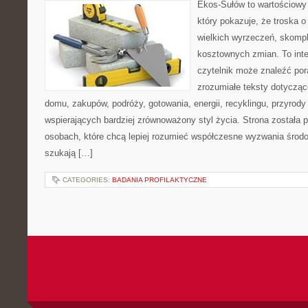
Ekos-Sułów to wartościowy 
który pokazuje, że troska 
wielkich wyrzeczeń, skompl
kosztownych zmian. To int
czytelnik może znaleźć por
zrozumiałe teksty dotyczą
domu, zakupów, podróży, gotowania, energii, recyklingu, przyrod
wspierających bardziej zrównoważony styl życia. Strona została
osobach, które chcą lepiej rozumieć współczesne wyzwania środ
szukają […]
CATEGORIES:
BADANIA PROFILAKTYCZNE