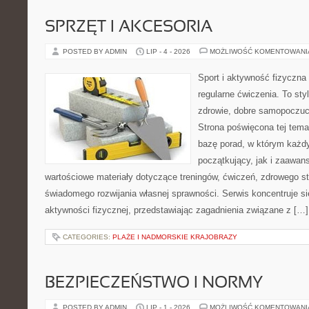
SPRZĘT I AKCESORIA
POSTED BY ADMIN
LIP - 4 - 2026
MOŻLIWOŚĆ KOMENTOWAN
Sport i aktywność fizyczna 
regularne ćwiczenia. To sty
zdrowie, dobre samopoczuci
Strona poświęcona tej tem
bazę porad, w którym każdy
początkujący, jak i zaawa
wartościowe materiały dotyczące treningów, ćwiczeń, zdrowego st
świadomego rozwijania własnej sprawności. Serwis koncentruje s
aktywności fizycznej, przedstawiając zagadnienia związane z […]
CATEGORIES:
PLAŻE I NADMORSKIE KRAJOBRAZY
BEZPIECZEŃSTWO I NORMY
POSTED BY ADMIN
LIP - 1 - 2026
MOŻLIWOŚĆ KOMENTOWAN