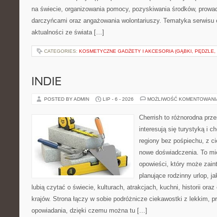
na świecie, organizowania pomocy, pozyskiwania środków, prowad
darczyńcami oraz angażowania wolontariuszy. Tematyka serwisu 
aktualności ze świata […]
CATEGORIES:
KOSMETYCZNE GADŻETY I AKCESORIA (GĄBKI, PĘDZLE,
INDIE
POSTED BY ADMIN
LIP - 6 - 2026
MOŻLIWOŚĆ KOMENTOWAN
Cherrish to różnorodna prze
interesują się turystyką i
regiony bez pośpiechu, z ci
nowe doświadczenia. To mi
opowieści, który może zai
planujące rodzinny urlop, ja
lubią czytać o świecie, kulturach, atrakcjach, kuchni, historii ora
krajów. Strona łączy w sobie podróżnicze ciekawostki z lekkim,
opowiadania, dzięki czemu można tu […]