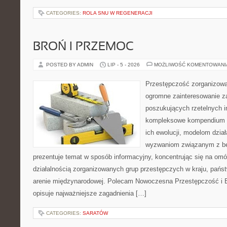
CATEGORIES:
ROLA SNU W REGENERACJI
BROŃ I PRZEMOC
POSTED BY ADMIN
LIP - 5 - 2026
MOŻLIWOŚĆ KOMENTOWAN
Przestępczość zorganizowan
ogromne zainteresowanie za
poszukujących rzetelnych i
kompleksowe kompendium in
ich ewolucji, modelom dział
wyzwaniom związanym z b
prezentuje temat w sposób informacyjny, koncentrując się na om
działalnością zorganizowanych grup przestępczych w kraju, pańs
arenie międzynarodowej. Polecam Nowoczesna Przestępczość i B
opisuje najważniejsze zagadnienia […]
CATEGORIES:
SARATÓW