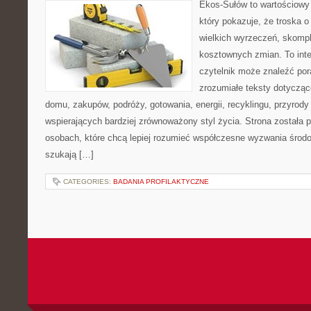
Ekos-Sułów to wartościowy 
który pokazuje, że troska 
wielkich wyrzeczeń, skompl
kosztownych zmian. To int
czytelnik może znaleźć por
zrozumiałe teksty dotyczą
domu, zakupów, podróży, gotowania, energii, recyklingu, przyrod
wspierających bardziej zrównoważony styl życia. Strona została
osobach, które chcą lepiej rozumieć współczesne wyzwania środ
szukają […]
CATEGORIES:
BADANIA PROFILAKTYCZNE