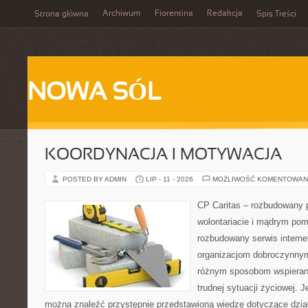
Archiwum
Fiorentina
Redakcja
Strona główna
Spis Treści
NOWA SÓL
KOORDYNACJA I MOTYWACJA
POSTED BY ADMIN
LIP - 11 - 2026
MOŻLIWOŚĆ KOMENTOWAN
CP Caritas – rozbudowany p
wolontariacie i mądrym pom
rozbudowany serwis intern
organizacjom dobroczynnym,
różnym sposobom wspierani
trudnej sytuacji życiowej. 
można znaleźć przystępnie przedstawioną wiedzę dotyczące działa