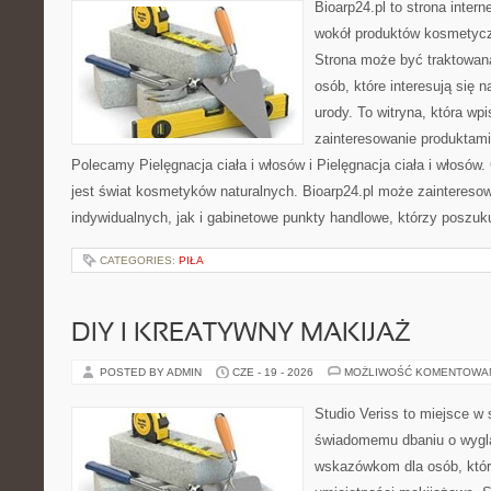
Bioarp24.pl to strona intern
wokół produktów kosmetycz
Strona może być traktowana
osób, które interesują się 
urody. To witryna, która wp
zainteresowanie produktami
Polecamy Pielęgnacja ciała i włosów i Pielęgnacja ciała i włos
jest świat kosmetyków naturalnych. Bioarp24.pl może zaintereso
indywidualnych, jak i gabinetowe punkty handlowe, którzy poszuk
CATEGORIES:
PIŁA
DIY I KREATYWNY MAKIJAŻ
POSTED BY ADMIN
CZE - 19 - 2026
MOŻLIWOŚĆ KOMENTOWA
Studio Veriss to miejsce w
świadomemu dbaniu o wygl
wskazówkom dla osób, któr