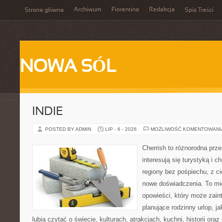
Archiwum
Fiorentina
Redakcja
Strona główna
Spis Treści
NOWA SÓL
INDIE
POSTED BY ADMIN
LIP - 6 - 2026
MOŻLIWOŚĆ KOMENTOWAN
Cherrish to różnorodna prze
interesują się turystyką i
regiony bez pośpiechu, z ci
nowe doświadczenia. To mi
opowieści, który może zai
planujące rodzinny urlop, ja
lubią czytać o świecie, kulturach, atrakcjach, kuchni, historii ora