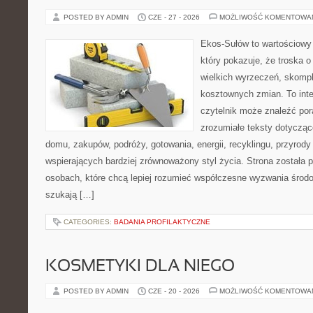
POSTED BY ADMIN
CZE - 27 - 2026
MOŻLIWOŚĆ KOMENTOWA
Ekos-Sułów to wartościowy 
który pokazuje, że troska 
wielkich wyrzeczeń, skompl
kosztownych zmian. To int
czytelnik może znaleźć por
zrozumiałe teksty dotyczą
domu, zakupów, podróży, gotowania, energii, recyklingu, przyrod
wspierających bardziej zrównoważony styl życia. Strona została
osobach, które chcą lepiej rozumieć współczesne wyzwania środ
szukają […]
CATEGORIES:
BADANIA PROFILAKTYCZNE
KOSMETYKI DLA NIEGO
POSTED BY ADMIN
CZE - 20 - 2026
MOŻLIWOŚĆ KOMENTOWA