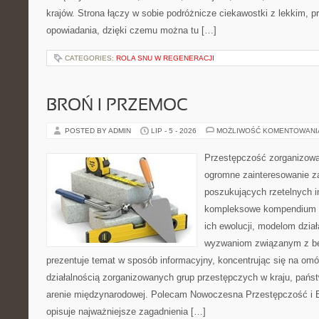
krajów. Strona łączy w sobie podróżnicze ciekawostki z lekkim,
opowiadania, dzięki czemu można tu […]
CATEGORIES:
ROLA SNU W REGENERACJI
BROŃ I PRZEMOC
POSTED BY ADMIN
LIP - 5 - 2026
MOŻLIWOŚĆ KOMENTOWAN
Przestępczość zorganizowan
ogromne zainteresowanie za
poszukujących rzetelnych i
kompleksowe kompendium in
ich ewolucji, modelom dział
wyzwaniom związanym z b
prezentuje temat w sposób informacyjny, koncentrując się na om
działalnością zorganizowanych grup przestępczych w kraju, pańs
arenie międzynarodowej. Polecam Nowoczesna Przestępczość i B
opisuje najważniejsze zagadnienia […]