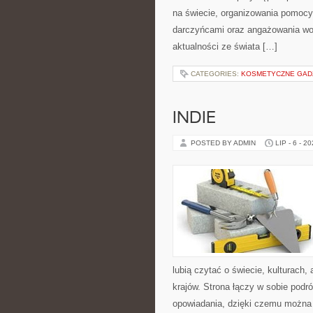
na świecie, organizowania pomocy
darczyńcami oraz angażowania wol
aktualności ze świata […]
CATEGORIES:
KOSMETYCZNE GADŻE
INDIE
POSTED BY ADMIN
LIP - 6 - 2
lubią czytać o świecie, kulturach, 
krajów. Strona łączy w sobie pod
opowiadania, dzięki czemu można