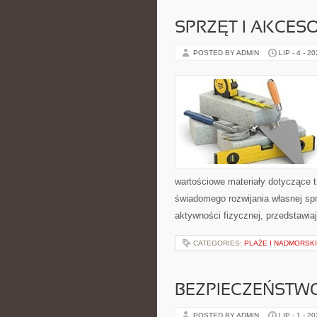
SPRZĘT I AKCES
POSTED BY ADMIN
LIP - 4 - 2
wartościowe materiały dotyczące t
świadomego rozwijania własnej sp
aktywności fizycznej, przedstawia
CATEGORIES:
PLAŻE I NADMORSK
BEZPIECZEŃSTW
POSTED BY ADMIN
LIP - 1 - 2