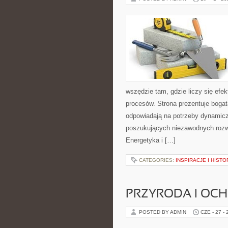
wszędzie tam, gdzie liczy się ef
procesów. Strona prezentuje bogatą
odpowiadają na potrzeby dynamiczn
poszukujących niezawodnych rozw
Energetyka i […]
CATEGORIES:
INSPIRACJE I HIST
PRZYRODA I OC
POSTED BY ADMIN
CZE - 27 -