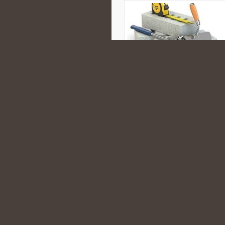
domu, zakupów, podróży, gotowania
wspierających bardziej zrównoważo
osobach, które chcą lepiej rozum
szukają […]
CATEGORIES:
BADANIA PROFILAK