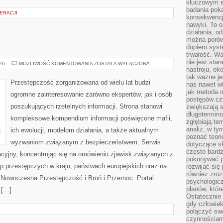
kluczowym el
badania poka
ERACJI
konsekwencja
nawyki. To o
działania, o
można porówn
dopiero sys
trwałość. W
nie jest sta
BROŃ
026
MOŻLIWOŚĆ KOMENTOWANIA
ZOSTAŁA WYŁĄCZONA
I
nastroju, ok
PRZEMOC
tak ważne je
Przestępczość zorganizowana od wielu lat budzi
nas nawet wt
jak metoda 
ogromne zainteresowanie zarówno ekspertów, jak i osób
postępów czy
poszukujących rzetelnych informacji. Strona stanowi
zwiększają s
długotermino
kompleksowe kompendium informacji poświęcone mafii,
zgłębiają tem
analiz, w t
ich ewolucji, modelom działania, a także aktualnym
poznać teori
wyzwaniom związanym z bezpieczeństwem. Serwis
dotyczące sk
często bardz
acyjny, koncentrując się na omówieniu zjawisk związanych z
pokonywać p
p przestępczych w kraju, państwach europejskich oraz na
rozwijać się
również zro
 Nowoczesna Przestępczość i Broń i Przemoc. Portal
psychologic
planów, któr
 […]
Ostatecznie 
gdy człowiek 
połączyć sw
czynnościami