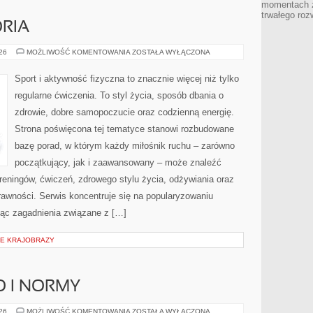
momentach z
trwałego roz
ORIA
SPRZĘT
026
MOŻLIWOŚĆ KOMENTOWANIA
ZOSTAŁA WYŁĄCZONA
I
AKCESORIA
Sport i aktywność fizyczna to znacznie więcej niż tylko
regularne ćwiczenia. To styl życia, sposób dbania o
zdrowie, dobre samopoczucie oraz codzienną energię.
Strona poświęcona tej tematyce stanowi rozbudowane
bazę porad, w którym każdy miłośnik ruchu – zarówno
początkujący, jak i zaawansowany – może znaleźć
reningów, ćwiczeń, zdrowego stylu życia, odżywiania oraz
rawności. Serwis koncentruje się na popularyzowaniu
jąc zagadnienia związane z […]
IE KRAJOBRAZY
O I NORMY
BEZPIECZEŃSTWO
026
MOŻLIWOŚĆ KOMENTOWANIA
ZOSTAŁA WYŁĄCZONA