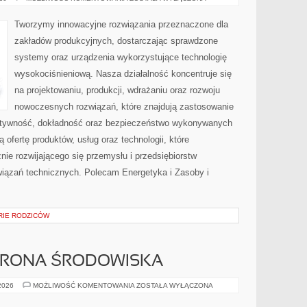
I
NORMY
Tworzymy innowacyjne rozwiązania przeznaczone dla
zakładów produkcyjnych, dostarczając sprawdzone
systemy oraz urządzenia wykorzystujące technologię
wysokociśnieniową. Nasza działalność koncentruje się
na projektowaniu, produkcji, wdrażaniu oraz rozwoju
nowoczesnych rozwiązań, które znajdują zastosowanie
ektywność, dokładność oraz bezpieczeństwo wykonywanych
 ofertę produktów, usług oraz technologii, które
ie rozwijającego się przemysłu i przedsiębiorstw
iązań technicznych. Polecam Energetyka i Zasoby i
ORIE RODZICÓW
HRONA ŚRODOWISKA
PRZYRODA
 2026
MOŻLIWOŚĆ KOMENTOWANIA
ZOSTAŁA WYŁĄCZONA
I
OCHRONA