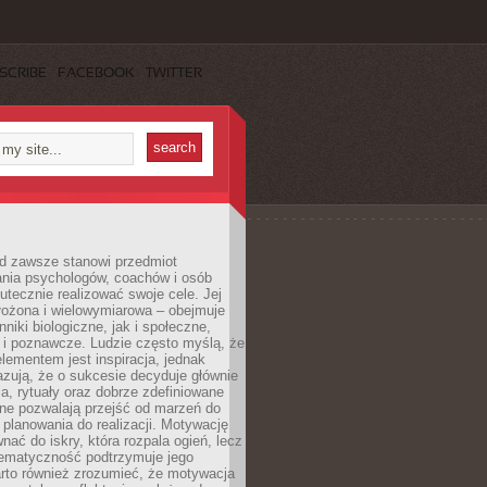
SCRIBE
FACEBOOK
TWITTER
d zawsze stanowi przedmiot
ania psychologów, coachów i osób
tecznie realizować swoje cele. Jej
złożona i wielowymiarowa – obejmuje
niki biologiczne, jak i społeczne,
 i poznawcze. Ludzie często myślą, że
ementem jest inspiracja, jednak
zują, że o sukcesie decyduje głównie
, rytuały oraz dobrze zdefiniowane
ne pozwalają przejść od marzeń do
d planowania do realizacji. Motywację
ać do iskry, która rozpala ogień, lecz
tematyczność podtrzymuje jego
arto również zrozumieć, że motywacja