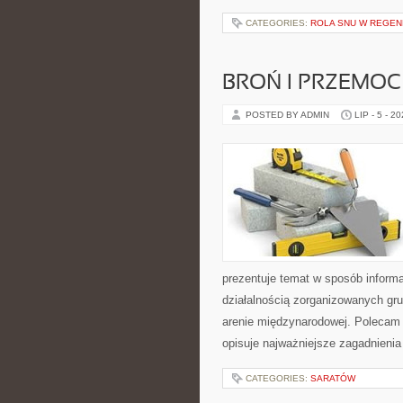
CATEGORIES:
ROLA SNU W REGEN
BROŃ I PRZEMOC
POSTED BY ADMIN
LIP - 5 - 2
prezentuje temat w sposób inform
działalnością zorganizowanych gru
arenie międzynarodowej. Polecam
opisuje najważniejsze zagadnienia
CATEGORIES:
SARATÓW