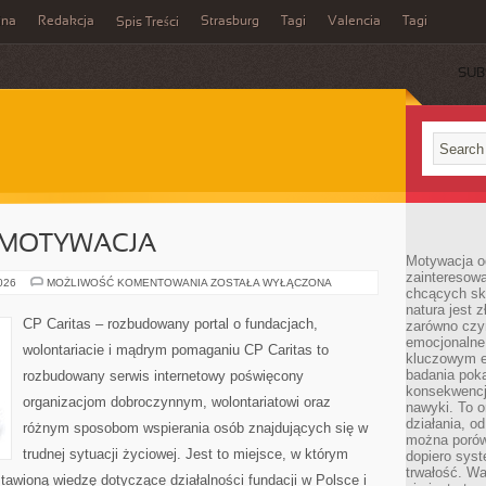
ina
Redakcja
Strasburg
Tagi
Valencia
Tagi
Spis Treści
SUB
 MOTYWACJA
Motywacja o
zainteresow
KOORDYNACJA
2026
MOŻLIWOŚĆ KOMENTOWANIA
ZOSTAŁA WYŁĄCZONA
chcących sku
I
MOTYWACJA
natura jest 
CP Caritas – rozbudowany portal o fundacjach,
zarówno czyn
emocjonalne
wolontariacie i mądrym pomaganiu CP Caritas to
kluczowym el
badania poka
rozbudowany serwis internetowy poświęcony
konsekwencja
organizacjom dobroczynnym, wolontariatowi oraz
nawyki. To o
działania, o
różnym sposobom wspierania osób znajdujących się w
można porówn
trudnej sytuacji życiowej. Jest to miejsce, w którym
dopiero sys
trwałość. W
awioną wiedzę dotyczące działalności fundacji w Polsce i