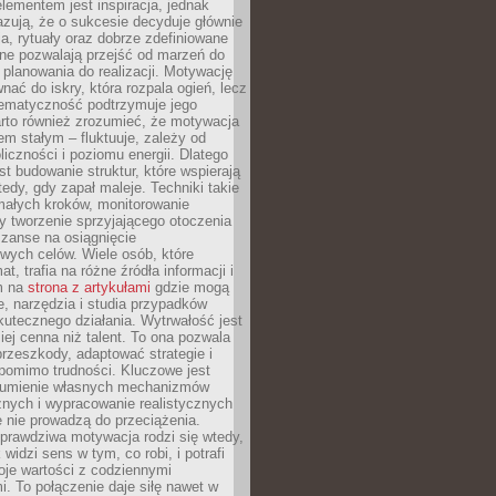
ementem jest inspiracja, jednak
zują, że o sukcesie decyduje głównie
, rytuały oraz dobrze zdefiniowane
ne pozwalają przejść od marzeń do
d planowania do realizacji. Motywację
ać do iskry, która rozpala ogień, lecz
tematyczność podtrzymuje jego
arto również zrozumieć, że motywacja
nem stałym – fluktuuje, zależy od
oliczności i poziomu energii. Dlatego
st budowanie struktur, które wspierają
edy, gdy zapał maleje. Techniki takie
małych kroków, monitorowanie
 tworzenie sprzyjającego otoczenia
zanse na osiągnięcie
wych celów. Wiele osób, które
at, trafia na różne źródła informacji i
ym na
strona z artykułami
gdzie mogą
e, narzędzia i studia przypadków
utecznego działania. Wytrwałość jest
iej cenna niż talent. To ona pozwala
rzeszkody, adaptować strategie i
 pomimo trudności. Kluczowe jest
zumienie własnych mechanizmów
znych i wypracowanie realistycznych
e nie prowadzą do przeciążenia.
prawdziwa motywacja rodzi się wtedy,
widzi sens w tym, co robi, i potrafi
oje wartości z codziennymi
. To połączenie daje siłę nawet w