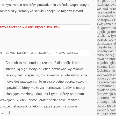
nie jest sta
nastroju, ok
, pozyskiwania środków, prowadzenia zbiórek, współpracy z
tak ważne je
ontariuszy. Tematyka serwisu obejmuje między innymi
nas nawet wt
jak metoda 
postępów czy
zwiększają s
TY I AKCESORIA (GĄBKI, PĘDZLE, ROLLERY)
długotermino
zgłębiają tem
analiz, w t
poznać teori
dotyczące sk
często bardz
pokonywać p
INDIE
026
MOŻLIWOŚĆ KOMENTOWANIA
ZOSTAŁA WYŁĄCZONA
rozwijać się
również zro
Cherrish to różnorodna przestrzeń dla osób, które
psychologic
planów, któr
interesują się turystyką i chcą poznawać wyjątkowe
Ostatecznie 
gdy człowiek 
regiony bez pośpiechu, z ciekawością i otwartością na
połączyć sw
nowe doświadczenia. To miejsce pełne podróżniczych
czynnościami
momentach z
opowieści, który może zainteresować zarówno osoby
trwałego roz
planujące rodzinny urlop, jak i tych, którzy po prostu
Motywacja o
zainteresow
atrakcjach, kuchni, historii oraz codzienności różnych
chcących sku
natura jest 
różnicze ciekawostki z lekkim, przystępnym sposobem
zarówno czyn
 tu […]
emocjonalne