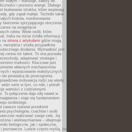
nem stałym – fluktuuje, zależy od
oliczności i poziomu energii. Dlatego
st budowanie struktur, które wspierają
edy, gdy zapał maleje. Techniki takie
małych kroków, monitorowanie
 tworzenie sprzyjającego otoczenia
zanse na osiągnięcie
wych celów. Wiele osób, które
at, trafia na różne źródła informacji i
ym na
strona z artykułami
gdzie mogą
e, narzędzia i studia przypadków
utecznego działania. Wytrwałość jest
iej cenna niż talent. To ona pozwala
rzeszkody, adaptować strategie i
 pomimo trudności. Kluczowe jest
zumienie własnych mechanizmów
znych i wypracowanie realistycznych
e nie prowadzą do przeciążenia.
prawdziwa motywacja rodzi się wtedy,
widzi sens w tym, co robi, i potrafi
oje wartości z codziennymi
. To połączenie daje siłę nawet w
wątpienia i staje się fundamentem
woju osobistego.
d zawsze stanowi przedmiot
ania psychologów, coachów i osób
tecznie realizować swoje cele. Jej
złożona i wielowymiarowa – obejmuje
niki biologiczne, jak i społeczne,
 i poznawcze. Ludzie często myślą, że