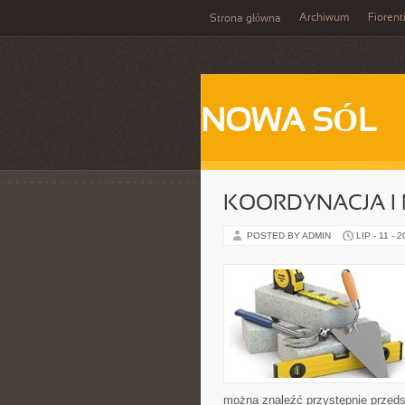
Archiwum
Fiorent
Strona główna
NOWA SÓL
KOORDYNACJA I
POSTED BY ADMIN
LIP - 11 - 
można znaleźć przystępnie przedst