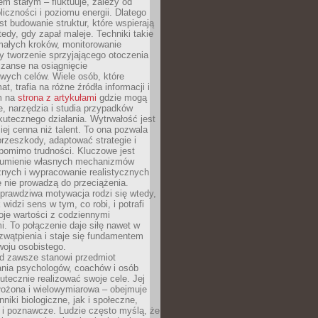
nem stałym – fluktuuje, zależy od
oliczności i poziomu energii. Dlatego
st budowanie struktur, które wspierają
edy, gdy zapał maleje. Techniki takie
małych kroków, monitorowanie
 tworzenie sprzyjającego otoczenia
zanse na osiągnięcie
wych celów. Wiele osób, które
at, trafia na różne źródła informacji i
ym na
strona z artykułami
gdzie mogą
e, narzędzia i studia przypadków
utecznego działania. Wytrwałość jest
iej cenna niż talent. To ona pozwala
rzeszkody, adaptować strategie i
 pomimo trudności. Kluczowe jest
zumienie własnych mechanizmów
znych i wypracowanie realistycznych
e nie prowadzą do przeciążenia.
prawdziwa motywacja rodzi się wtedy,
widzi sens w tym, co robi, i potrafi
oje wartości z codziennymi
. To połączenie daje siłę nawet w
wątpienia i staje się fundamentem
woju osobistego.
d zawsze stanowi przedmiot
ania psychologów, coachów i osób
tecznie realizować swoje cele. Jej
złożona i wielowymiarowa – obejmuje
niki biologiczne, jak i społeczne,
 i poznawcze. Ludzie często myślą, że