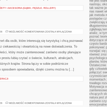
nie jest sta
nastroju, ok
, pozyskiwania środków, prowadzenia zbiórek, współpracy z
tak ważne je
ontariuszy. Tematyka serwisu obejmuje między innymi
nas nawet wt
jak metoda 
postępów czy
zwiększają s
TY I AKCESORIA (GĄBKI, PĘDZLE, ROLLERY)
długotermino
zgłębiają tem
analiz, w t
poznać teori
dotyczące sk
często bardz
pokonywać p
INDIE
026
MOŻLIWOŚĆ KOMENTOWANIA
ZOSTAŁA WYŁĄCZONA
rozwijać się
również zro
Cherrish to różnorodna przestrzeń dla osób, które
psychologic
planów, któr
interesują się turystyką i chcą poznawać wyjątkowe
Ostatecznie 
gdy człowiek 
regiony bez pośpiechu, z ciekawością i otwartością na
połączyć sw
nowe doświadczenia. To miejsce pełne podróżniczych
czynnościami
momentach z
opowieści, który może zainteresować zarówno osoby
trwałego roz
planujące rodzinny urlop, jak i tych, którzy po prostu
Motywacja o
zainteresow
atrakcjach, kuchni, historii oraz codzienności różnych
chcących sku
natura jest 
różnicze ciekawostki z lekkim, przystępnym sposobem
zarówno czyn
 tu […]
emocjonalne