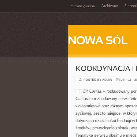
Archiwum
Fiorent
Strona główna
NOWA SÓL
KOORDYNACJA I
POSTED BY ADMIN
LIP - 11 - 
można znaleźć przystępnie przedst