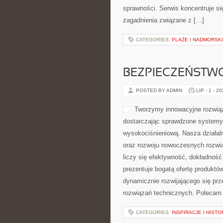
SPRZĘT I AKCES
POSTED BY ADMIN
LIP - 4 - 2
wartościowe materiały dotyczące t
świadomego rozwijania własnej sp
aktywności fizycznej, przedstawia
CATEGORIES:
PLAŻE I NADMORSK
BEZPIECZEŃSTW
POSTED BY ADMIN
LIP - 1 - 2