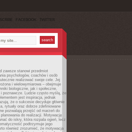
SCRIBE
FACEBOOK
TWITTER
d zawsze stanowi przedmiot
ania psychologów, coachów i osób
tecznie realizować swoje cele. Jej
złożona i wielowymiarowa – obejmuje
niki biologiczne, jak i społeczne,
 i poznawcze. Ludzie często myślą, że
ementem jest inspiracja, jednak
zują, że o sukcesie decyduje głównie
, rytuały oraz dobrze zdefiniowane
ne pozwalają przejść od marzeń do
d planowania do realizacji. Motywację
ać do iskry, która rozpala ogień, lecz
tematyczność podtrzymuje jego
arto również zrozumieć, że motywacja