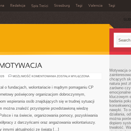
ina
Redakcja
Strasburg
Tagi
Valencia
Tagi
Spis Treści
SUB
 MOTYWACJA
Motywacja o
zainteresow
KOORDYNACJA
2026
MOŻLIWOŚĆ KOMENTOWANIA
ZOSTAŁA WYŁĄCZONA
chcących sku
I
MOTYWACJA
natura jest 
CP Caritas – rozbudowany portal o fundacjach,
zarówno czyn
emocjonalne
wolontariacie i mądrym pomaganiu CP Caritas to
kluczowym el
badania poka
rozbudowany serwis internetowy poświęcony
konsekwencja
organizacjom dobroczynnym, wolontariatowi oraz
nawyki. To o
działania, o
różnym sposobom wspierania osób znajdujących się w
można porówn
trudnej sytuacji życiowej. Jest to miejsce, w którym
dopiero sys
trwałość. W
awioną wiedzę dotyczące działalności fundacji w Polsce i