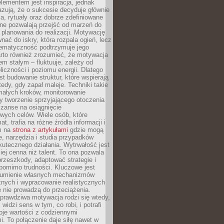
ementem jest inspiracja, jednak
zują, że o sukcesie decyduje głównie
, rytuały oraz dobrze zdefiniowane
ne pozwalają przejść od marzeń do
d planowania do realizacji. Motywację
ać do iskry, która rozpala ogień, lecz
tematyczność podtrzymuje jego
arto również zrozumieć, że motywacja
nem stałym – fluktuuje, zależy od
oliczności i poziomu energii. Dlatego
st budowanie struktur, które wspierają
edy, gdy zapał maleje. Techniki takie
małych kroków, monitorowanie
 tworzenie sprzyjającego otoczenia
zanse na osiągnięcie
wych celów. Wiele osób, które
at, trafia na różne źródła informacji i
ym na
strona z artykułami
gdzie mogą
e, narzędzia i studia przypadków
utecznego działania. Wytrwałość jest
iej cenna niż talent. To ona pozwala
rzeszkody, adaptować strategie i
 pomimo trudności. Kluczowe jest
zumienie własnych mechanizmów
znych i wypracowanie realistycznych
e nie prowadzą do przeciążenia.
prawdziwa motywacja rodzi się wtedy,
widzi sens w tym, co robi, i potrafi
oje wartości z codziennymi
. To połączenie daje siłę nawet w