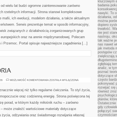
kluczowym el
badania poka
ERACJI
konsekwencja
nawyki. To o
działania, o
można porówn
dopiero sys
trwałość. W
nie jest sta
BROŃ
026
MOŻLIWOŚĆ KOMENTOWANIA
ZOSTAŁA WYŁĄCZONA
I
nastroju, ok
PRZEMOC
tak ważne je
Przestępczość zorganizowana od wielu lat budzi
nas nawet wt
jak metoda 
ogromne zainteresowanie zarówno ekspertów, jak i osób
postępów czy
poszukujących rzetelnych informacji. Strona stanowi
zwiększają s
długotermino
kompleksowe kompendium informacji poświęcone mafii,
zgłębiają tem
analiz, w t
ich ewolucji, modelom działania, a także aktualnym
poznać teori
wyzwaniom związanym z bezpieczeństwem. Serwis
dotyczące sk
często bardz
acyjny, koncentrując się na omówieniu zjawisk związanych z
pokonywać p
p przestępczych w kraju, państwach europejskich oraz na
rozwijać się
również zro
 Nowoczesna Przestępczość i Broń i Przemoc. Portal
psychologic
planów, któr
 […]
Ostatecznie 
gdy człowiek 
połączyć sw
czynnościami