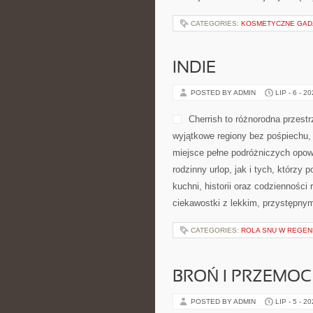
na świecie, organizowania pomocy
darczyńcami oraz angażowania wol
aktualności ze świata […]
CATEGORIES:
KOSMETYCZNE GADŻE
INDIE
POSTED BY ADMIN
LIP - 6 - 2
lubią czytać o świecie, kulturach, 
krajów. Strona łączy w sobie pod
opowiadania, dzięki czemu można