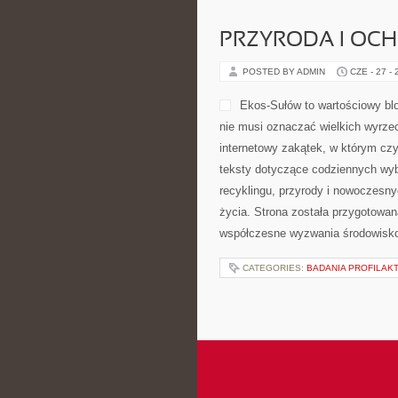
wszędzie tam, gdzie liczy się ef
procesów. Strona prezentuje bogatą
odpowiadają na potrzeby dynamiczn
poszukujących niezawodnych rozw
Energetyka i […]
CATEGORIES:
INSPIRACJE I HIST
PRZYRODA I OC
POSTED BY ADMIN
CZE - 27 -