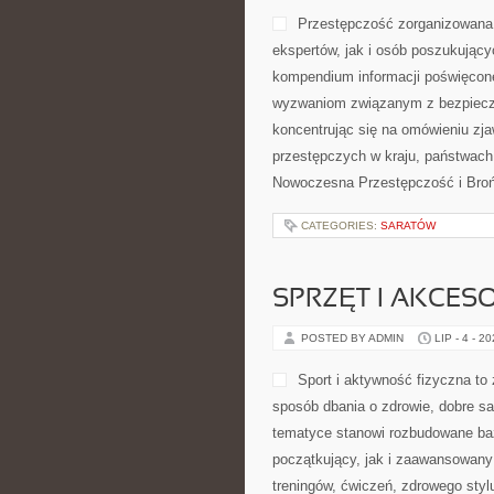
CATEGORIES:
ROLA SNU W REGEN
BROŃ I PRZEMOC
POSTED BY ADMIN
LIP - 5 - 2
prezentuje temat w sposób inform
działalnością zorganizowanych gru
arenie międzynarodowej. Polecam
opisuje najważniejsze zagadnienia
CATEGORIES:
SARATÓW