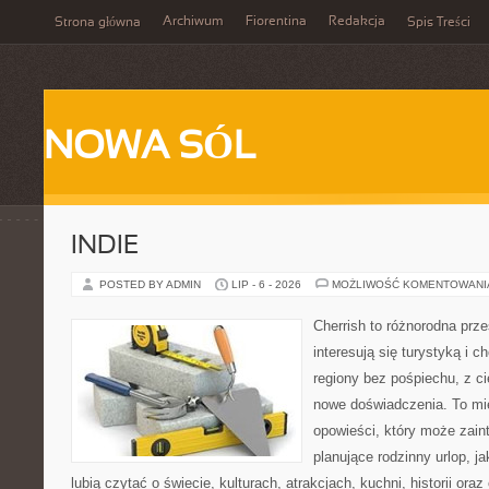
Archiwum
Fiorentina
Redakcja
Strona główna
Spis Treści
NOWA SÓL
INDIE
POSTED BY ADMIN
LIP - 6 - 2026
MOŻLIWOŚĆ KOMENTOWAN
Cherrish to różnorodna prze
interesują się turystyką i
regiony bez pośpiechu, z ci
nowe doświadczenia. To mi
opowieści, który może zai
planujące rodzinny urlop, ja
lubią czytać o świecie, kulturach, atrakcjach, kuchni, historii ora