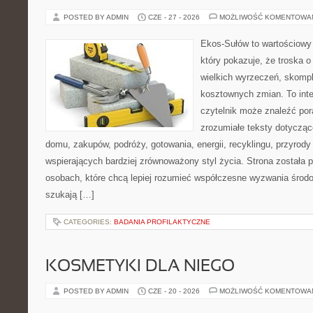
POSTED BY ADMIN
CZE - 27 - 2026
MOŻLIWOŚĆ KOMENTOWA
Ekos-Sułów to wartościowy 
który pokazuje, że troska 
wielkich wyrzeczeń, skompl
kosztownych zmian. To int
czytelnik może znaleźć por
zrozumiałe teksty dotyczą
domu, zakupów, podróży, gotowania, energii, recyklingu, przyrod
wspierających bardziej zrównoważony styl życia. Strona została
osobach, które chcą lepiej rozumieć współczesne wyzwania środ
szukają […]
CATEGORIES:
BADANIA PROFILAKTYCZNE
KOSMETYKI DLA NIEGO
POSTED BY ADMIN
CZE - 20 - 2026
MOŻLIWOŚĆ KOMENTOWA