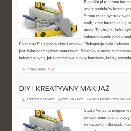
Bioarp24.pl to strona intern
wokół produktów kosmetycz
Strona może być traktowana
osób, które interesują się 
urody. To witryna, która wp
zainteresowanie produktami
Polecamy Pielęgnacja ciała i włosów i Pielęgnacja ciała i włos
jest świat kosmetyków naturalnych. Bioarp24.pl może zaintereso
indywidualnych, jak i gabinetowe punkty handlowe, którzy poszuk
CATEGORIES:
PIŁA
DIY I KREATYWNY MAKIJAŻ
POSTED BY ADMIN
CZE - 19 - 2026
MOŻLIWOŚĆ KOMENTOWA
Studio Veriss to miejsce w
świadomemu dbaniu o wygl
wskazówkom dla osób, któr