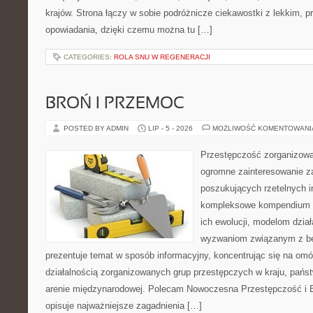
krajów. Strona łączy w sobie podróżnicze ciekawostki z lekkim,
opowiadania, dzięki czemu można tu […]
CATEGORIES:
ROLA SNU W REGENERACJI
BROŃ I PRZEMOC
POSTED BY ADMIN
LIP - 5 - 2026
MOŻLIWOŚĆ KOMENTOWAN
Przestępczość zorganizowan
ogromne zainteresowanie za
poszukujących rzetelnych i
kompleksowe kompendium in
ich ewolucji, modelom dział
wyzwaniom związanym z b
prezentuje temat w sposób informacyjny, koncentrując się na om
działalnością zorganizowanych grup przestępczych w kraju, pańs
arenie międzynarodowej. Polecam Nowoczesna Przestępczość i B
opisuje najważniejsze zagadnienia […]