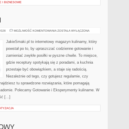
 I BIZNESOWE
I
SOSY
 2026
MOŻLIWOŚĆ KOMENTOWANIA
ZOSTAŁA WYŁĄCZONA
I
DRESSINGI
JakieSmaki.pl to internetowy magazyn kulinarny, który
powstał po to, by upraszczać codzienne gotowanie i
zamieniać zwykłe posiłki w pyszne chwile. To miejsce,
gdzie receptury spotykają się z poradami, a kuchnia
przestaje być obowiązkiem, a staje się radością.
Niezależnie od tego, czy gotujesz regularnie, czy
znajdziesz tu sprawdzone rozwiązania, które pomagają
świadomie. Polecamy Gotowanie i Eksperymenty kulinarne. W
ść […]
ATYZACJA
TOWY