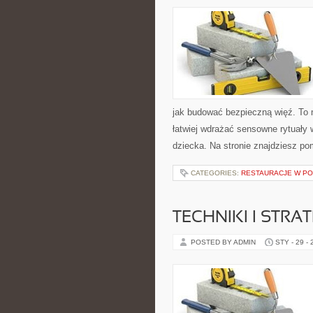
jak budować bezpieczną więź. To m
łatwiej wdrażać sensowne rytuały 
dziecka. Na stronie znajdziesz p
CATEGORIES:
RESTAURACJE W P
TECHNIKI I STRAT
POSTED BY ADMIN
STY - 29 -