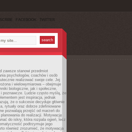
SCRIBE
FACEBOOK
TWITTER
d zawsze stanowi przedmiot
ania psychologów, coachów i osób
tecznie realizować swoje cele. Jej
złożona i wielowymiarowa – obejmuje
niki biologiczne, jak i społeczne,
 i poznawcze. Ludzie często myślą, że
ementem jest inspiracja, jednak
zują, że o sukcesie decyduje głównie
, rytuały oraz dobrze zdefiniowane
ne pozwalają przejść od marzeń do
d planowania do realizacji. Motywację
ać do iskry, która rozpala ogień, lecz
tematyczność podtrzymuje jego
arto również zrozumieć, że motywacja