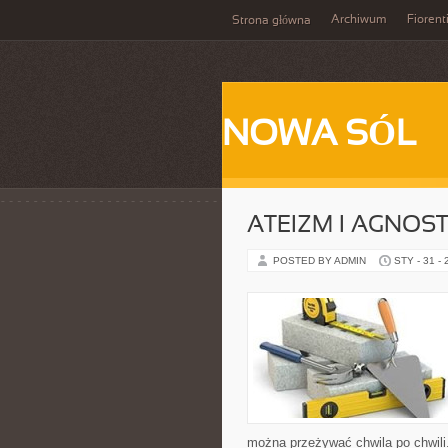
Archiwum
Fiorent
Strona główna
NOWA SÓL
ATEIZM I AGNOS
POSTED BY ADMIN
STY - 31 -
można przeżywać chwila po chwili