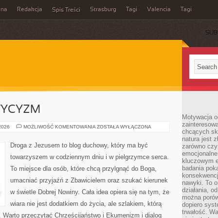
ina
Redakcja
Strasburg
Tagi
Valencia
Tagi
Spis Treści
SUB
TYCYZM
Motywacja o
zainteresow
ATEIZM
 2026
MOŻLIWOŚĆ KOMENTOWANIA
ZOSTAŁA WYŁĄCZONA
chcących sku
I
AGNOSTYCYZM
natura jest 
Droga z Jezusem to blog duchowy, który ma być
zarówno czyn
emocjonalne
towarzyszem w codziennym dniu i w pielgrzymce serca.
kluczowym el
badania poka
To miejsce dla osób, które chcą przylgnąć do Boga,
konsekwencja
umacniać przyjaźń z Zbawicielem oraz szukać kierunek
nawyki. To o
działania, o
w świetle Dobrej Nowiny. Cała idea opiera się na tym, że
można porówn
wiara nie jest dodatkiem do życia, ale szlakiem, którą
dopiero sys
trwałość. W
. Warto przeczytać Chrześcijaństwo i Ekumenizm i dialog