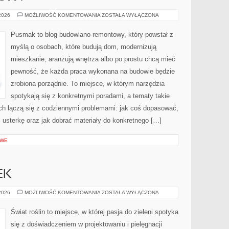
SPRZĘT
 2026
MOŻLIWOŚĆ KOMENTOWANIA
ZOSTAŁA WYŁĄCZONA
REMONTOWY
Pusmak to blog budowlano-remontowy, który powstał z
myślą o osobach, które budują dom, modernizują
mieszkanie, aranżują wnętrza albo po prostu chcą mieć
pewność, że każda praca wykonana na budowie będzie
zrobiona porządnie. To miejsce, w którym narzędzia
spotykają się z konkretnymi poradami, a tematy takie
ch łączą się z codziennymi problemami: jak coś dopasować,
ć usterkę oraz jak dobrać materiały do konkretnego […]
OWE
EK
ZIOŁOWY
 2026
MOŻLIWOŚĆ KOMENTOWANIA
ZOSTAŁA WYŁĄCZONA
ZAKĄTEK
Świat roślin to miejsce, w której pasja do zieleni spotyka
się z doświadczeniem w projektowaniu i pielęgnacji