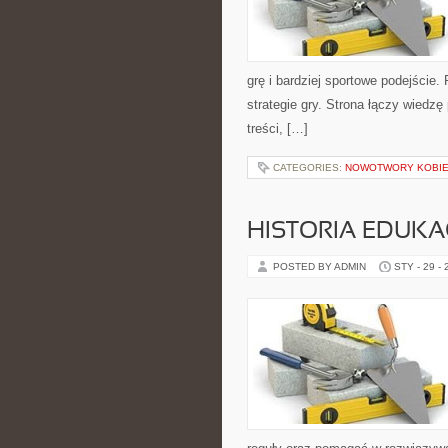
grę i bardziej sportowe podejście.
strategie gry. Strona łączy wied
treści, […]
CATEGORIES:
NOWOTWORY KOBI
HISTORIA EDUKA
POSTED BY ADMIN
STY - 29 -