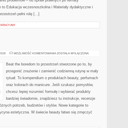
aniu problemów – od spraw prawnych po tematy
e to Edukacja wczesnoszkolna i Materiały dydaktyczne i
przestrzeń pełni rolę […]
ENTACYJNY
MODA
 2026
MOŻLIWOŚĆ KOMENTOWANIA
ZOSTAŁA WYŁĄCZONA
Beat the boredom to przestrzeń stworzone po to, by
przegonić znużenie i zamienić codzienną rutynę w mały
rytuał. To kompendium o produktach beauty, perfumach
oraz kolorach do manicure. Jeśli szukasz pomysłów,
chcesz lepiej rozumieć formułę i wybierać produkty
bardziej świadomie, znajdziesz tu instrukcje, recenzje
żnych potrzeb, budżetów i stylów. Nowe kategorie to
edycyna estetyczna. W świecie beauty łatwo się zmęczyć