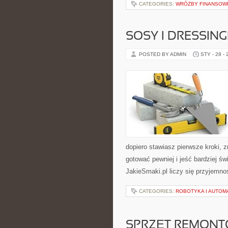
CATEGORIES:
WRÓŻBY FINANSOWE
SOSY I DRESSING
POSTED BY ADMIN
STY - 28 -
dopiero stawiasz pierwsze kroki, 
gotować pewniej i jeść bardziej 
JakieSmaki.pl liczy się przyjemno
CATEGORIES:
ROBOTYKA I AUTOM
SPRZĘT REMON