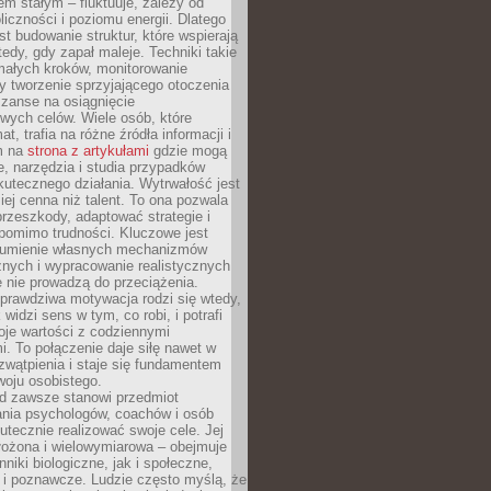
nem stałym – fluktuuje, zależy od
oliczności i poziomu energii. Dlatego
st budowanie struktur, które wspierają
edy, gdy zapał maleje. Techniki takie
małych kroków, monitorowanie
 tworzenie sprzyjającego otoczenia
zanse na osiągnięcie
wych celów. Wiele osób, które
at, trafia na różne źródła informacji i
ym na
strona z artykułami
gdzie mogą
e, narzędzia i studia przypadków
utecznego działania. Wytrwałość jest
iej cenna niż talent. To ona pozwala
rzeszkody, adaptować strategie i
 pomimo trudności. Kluczowe jest
zumienie własnych mechanizmów
znych i wypracowanie realistycznych
e nie prowadzą do przeciążenia.
prawdziwa motywacja rodzi się wtedy,
widzi sens w tym, co robi, i potrafi
oje wartości z codziennymi
. To połączenie daje siłę nawet w
wątpienia i staje się fundamentem
woju osobistego.
d zawsze stanowi przedmiot
ania psychologów, coachów i osób
tecznie realizować swoje cele. Jej
złożona i wielowymiarowa – obejmuje
niki biologiczne, jak i społeczne,
 i poznawcze. Ludzie często myślą, że