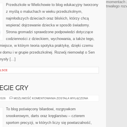
momentach z
Przedszkole w Wielichowie to blog edukacyjny tworzony
trwałego roz
z myślą o maluchach w wieku przedszkolnym,
najmłodszych dzieciach oraz bliskich, którzy chcą
wspierać dojrzewanie dziecka w sposób świadomy.
Strona gromadzi sprawdzone podpowiedzi dotyczące
codzienności z dzieckiem, wychowania, a także tego,
iejsce, w którym teoria spotyka praktykę, dzięki czemu
w domu i w grupie przedszkolnej. Rozwój niemowląt o Sen
omysły […]
OLSCE
EGIE GRY
TECHNIKI
 2026
MOŻLIWOŚĆ KOMENTOWANIA
ZOSTAŁA WYŁĄCZONA
I
STRATEGIE
GRY
To blog poświęcony bilardowi, rozgrywkom
snookerowym, darts oraz kręglarstwu – czterem
sportom precyzji, w których liczy się powtarzalność,