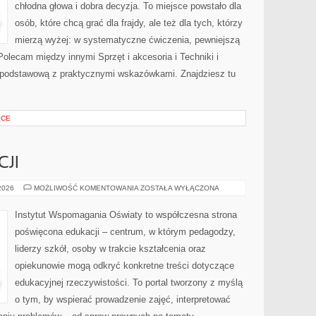
chłodna głowa i dobra decyzja. To miejsce powstało dla
osób, które chcą grać dla frajdy, ale też dla tych, którzy
mierzą wyżej: w systematyczne ćwiczenia, pewniejszą
 Polecam między innymi Sprzęt i akcesoria i Techniki i
zę podstawową z praktycznymi wskazówkami. Znajdziesz tu
ECE
CJI
HISTORIA
 2026
MOŻLIWOŚĆ KOMENTOWANIA
ZOSTAŁA WYŁĄCZONA
EDUKACJI
Instytut Wspomagania Oświaty to współczesna strona
poświęcona edukacji – centrum, w którym pedagodzy,
liderzy szkół, osoby w trakcie kształcenia oraz
opiekunowie mogą odkryć konkretne treści dotyczące
edukacyjnej rzeczywistości. To portal tworzony z myślą
o tym, by wspierać prowadzenie zajęć, interpretować