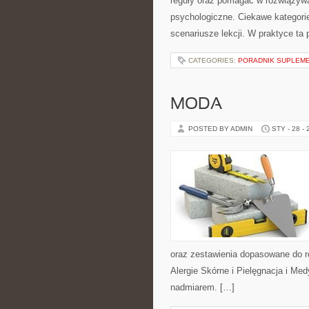
reguły oraz pomagać w rozwiązyw
psychologiczne. Ciekawe kategori
scenariusze lekcji. W praktyce ta 
CATEGORIES:
PORADNIK SUPLEM
MODA
POSTED BY ADMIN
STY - 28 -
oraz zestawienia dopasowane do ró
Alergie Skórne i Pielęgnacja i M
nadmiarem. […]