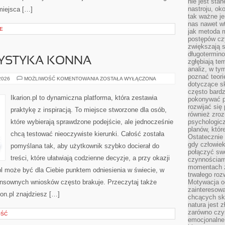
nie jest sta
nastroju, ok
miejsca […]
tak ważne je
nas nawet wt
E
jak metoda 
postępów czy
zwiększają s
długotermino
RYSTYKA KONNA
zgłębiają tem
analiz, w t
poznać teori
REKREACJA
 2026
MOŻLIWOŚĆ KOMENTOWANIA
ZOSTAŁA WYŁĄCZONA
dotyczące sk
I
TURYSTYKA
często bardz
KONNA
Ikarion.pl to dynamiczna platforma, która zestawia
pokonywać p
rozwijać się
praktykę z inspiracją. To miejsce stworzone dla osób,
również zro
które wybierają sprawdzone podejście, ale jednocześnie
psychologic
planów, któr
chcą testować nieoczywiste kierunki. Całość została
Ostatecznie 
gdy człowiek 
pomyślana tak, aby użytkownik szybko docierał do
połączyć sw
treści, które ułatwiają codzienne decyzje, a przy okazji
czynnościami
momentach z
l może być dla Ciebie punktem odniesienia w świecie, w
trwałego roz
sensownych wniosków często brakuje. Przeczytaj także
Motywacja o
zainteresow
ion.pl znajdziesz […]
chcących sku
natura jest 
zarówno czyn
OŚĆ
emocjonalne