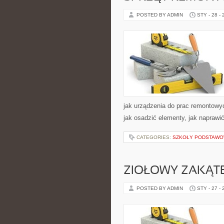
POSTED BY ADMIN
STY - 28 -
jak urządzenia do prac remontowy
jak osadzić elementy, jak naprawi
CATEGORIES:
SZKOŁY PODSTAW
ZIOŁOWY ZAKĄT
POSTED BY ADMIN
STY - 27 -