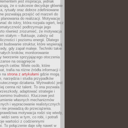
ementem jest inspiracja, jednak
zują, że o sukcesie decyduje głównie
, rytuały oraz dobrze zdefiniowane
ne pozwalają przejść od marzeń do
d planowania do realizacji. Motywację
ać do iskry, która rozpala ogień, lecz
tematyczność podtrzymuje jego
arto również zrozumieć, że motywacja
nem stałym – fluktuuje, zależy od
oliczności i poziomu energii. Dlatego
st budowanie struktur, które wspierają
edy, gdy zapał maleje. Techniki takie
małych kroków, monitorowanie
 tworzenie sprzyjającego otoczenia
zanse na osiągnięcie
wych celów. Wiele osób, które
at, trafia na różne źródła informacji i
ym na
strona z artykułami
gdzie mogą
e, narzędzia i studia przypadków
utecznego działania. Wytrwałość jest
iej cenna niż talent. To ona pozwala
rzeszkody, adaptować strategie i
 pomimo trudności. Kluczowe jest
zumienie własnych mechanizmów
znych i wypracowanie realistycznych
e nie prowadzą do przeciążenia.
prawdziwa motywacja rodzi się wtedy,
widzi sens w tym, co robi, i potrafi
oje wartości z codziennymi
. To połączenie daje siłę nawet w