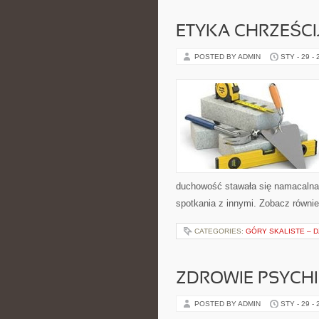
ETYKA CHRZEŚC
POSTED BY ADMIN
STY - 29 -
duchowość stawała się namacalna, 
spotkania z innymi. Zobacz równie
CATEGORIES:
GÓRY SKALISTE – D
ZDROWIE PSYCH
POSTED BY ADMIN
STY - 29 -