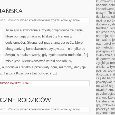
kluczowym el
badania poka
konsekwencja
IJAŃSKA
nawyki. To o
działania, o
można porówn
ETYKA
 2026
MOŻLIWOŚĆ KOMENTOWANIA
ZOSTAŁA WYŁĄCZONA
CHRZEŚCIJAŃSKA
dopiero sys
trwałość. W
To miejsce stworzone z myślą o wędrówce zaufania,
nie jest sta
nastroju, ok
które pomaga umacniać bliskość z Panem w
tak ważne je
codzienności. Strona jest przystanią dla osób, które
nas nawet wt
jak metoda 
chcą bardziej konsekwentnie żyją wiarą – nie tylko od
postępów czy
święta, ale także wtedy, gdy życie stawia trudności. Jej
zwiększają s
długotermino
misją jest ukierunkowywać w taki sposób, by
zgłębiają tem
analiz, w t
a modlitwa i refleksja przenikały dom, rozmowy, decyzje i
poznać teori
ż: Historia Kościoła i Duchowość i […]
dotyczące sk
często bardz
pokonywać p
ZIKOŚĆ KANADY I USA
rozwijać się
również zro
psychologic
planów, któr
ICZNE RODZICÓW
Ostatecznie 
gdy człowiek 
połączyć sw
ZDROWIE
 2026
MOŻLIWOŚĆ KOMENTOWANIA
ZOSTAŁA WYŁĄCZONA
PSYCHICZNE
czynnościami
RODZICÓW