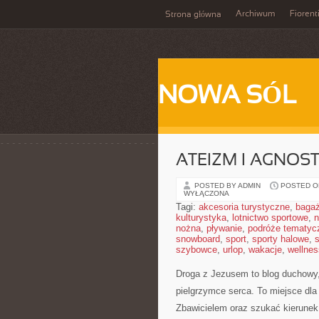
Archiwum
Fiorent
Strona główna
NOWA SÓL
ATEIZM I AGNOS
POSTED BY ADMIN
POSTED ON
WYŁĄCZONA
Tagi:
akcesoria turystyczne
,
baga
kulturystyka
,
lotnictwo sportowe
,
n
nożna
,
pływanie
,
podróże tematyc
snowboard
,
sport
,
sporty halowe
,
s
szybowce
,
urlop
,
wakacje
,
wellnes
Droga z Jezusem to blog duchowy
pielgrzymce serca. To miejsce dla
Zbawicielem oraz szukać kierunek 