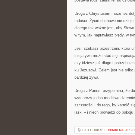
postawa rodzi zaufanie, bo człowi
Droga z Chrystusem może też dot
radości. Życie duchowe nie dzieje 
dlatego tak ważne jest, aby Słowo
w tym, jak naprawiasz błędy, w ty
Jeśli szukasz przestrzeni, która 
inicjatywa może stać się inspiracj
czy idziesz już długo i potrzebuje
ku Jezusowi. Celem jest nie tylko
bardziej żywa.
Droga z Panem przypomina, że duc
wystarczy jedna modlitwa dzienni
szczerości i do tego, by karmić s
łaski – i niech prowadzi do pokoju 
CATEGORIES:
TECHNIKI MALARSKI