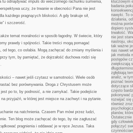
na tu odnajdywać impuls do wieczornego rachunku sumienia,
kluczowym el
badania poka
perspektywa uczy, że trwanie w obecności Pana nie jest
konsekwencja
nawyki. To o
la każdego pragnących bliskości. A gdy brakuje sił,
działania, o
e” i szczerość.
można porówn
dopiero sys
trwałość. W
kże temat moralności w sposób łagodny. W świecie, który
nie jest sta
nastroju, ok
jemy prawdy i spójności. Takie treści mogą pomagać
tak ważne je
a, od tego, co osłabia. Mogą zachęcać do zmiany myślenia i
nas nawet wt
jak metoda 
 przy tym, by pamiętać, że dojrzałość duchowa rodzi się
postępów czy
zwiększają s
.
długotermino
zgłębiają tem
analiz, w t
skości – nawet jeśli czytasz w samotności. Wiele osób
poznać teori
zrastać bez porównywania. Droga z Chrystusem może
dotyczące sk
często bardz
jest po to, by podnosić, a nie zamykać. Takie podejście
pokonywać p
 na przyjaźń, w której jest miejsce na zachwyt i na pytanie.
rozwijać się
również zro
psychologic
uchanie na natchnienia. Czasem Pan mówi przez ludzi,
planów, któr
Ostatecznie 
ie. Ten blog może zachęcać do tego, by nie zagłuszać
gdy człowiek 
orządkować pragnienia i oddawać je w ręce Jezusa. Taka
połączyć sw
czynnościami