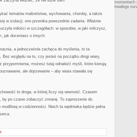
ek zaczyna widzieć, że nie idzie sam.
momentach z
trwałego roz
ykać tematów małżeństwa, wychowania, choroby, a także
się w izolacji; ono przenika powszednie zadania. Właśnie
 uczyła miłości w szczegółach: w sposobie, w jaki milczysz,
m, jak doceniasz o innych.
umacnia, a jednocześnie zachęca do myślenia, to ta
ą. Bez względu na to, czy jesteś na początku drogi wiary,
sz przypomnienia, możesz tutaj odnaleźć myśli, które kierują
 poznawanie, ale dojrzewanie – aby wiara stawała się
howość to droga, w której liczy się wierność. Czasem
e, by po czasie zobaczyć zmianę. To zaproszenie do
ię modlitwą w codzienności. Niech ta wędrówka będzie pełna
serca.
E