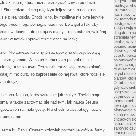
nie jest sta
 ale szlakiem, którą można przeżywać chwila po chwili.
nastroju, ok
i Ekumenizm i dialog międzyreligijny. Na stronach tego
tak ważne je
nas nawet wt
ię z realnością. Chodzi o to, by modlitwa nie była jedynie
jak metoda 
postępów czy
latego treści mogą pomagać rozumieć Ewangelię tak, aby
zwiększają s
ałości w dobrym i do pokoju w duszy. To przestrzeń, w której
długotermino
zgłębiają tem
wet w natłoku spraw istnieje czas na łaskę.
analiz, w t
poznać teori
dotyczące sk
ziei. Nie zawsze idziemy przez spokojne okresy; bywają
często bardz
a się zmęczenie. W takich momentach potrzebne jest
pokonywać p
rozwijać się
la się, a łaska trwa. Ten serwis może więc przypominać,
również zro
psychologic
 dalej mimo burz. To zaproszenie do męstwa, które rodzi się
planów, któr
ych decyzji.
Ostatecznie 
gdy człowiek 
połączyć sw
a i osoba Jezusa, który wskazuje jak służyć. Treści mogą
czynnościami
momentach z
ma, a także zatrzymać się nad tym, jak nauka Jezusa
trwałego roz
tępowanie i na małe gesty. Nie chodzi o abstrakcję, lecz o
Motywacja o
zainteresow
ię kompasem.
chcących sku
natura jest 
zarówno czyn
 serca ku Panu. Czasem człowiek potrzebuje krótkiej formy,
emocjonalne