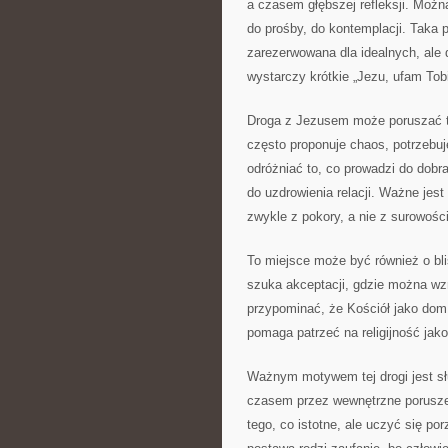
a czasem głębszej refleksji. Moż
do prośby, do kontemplacji. Taka 
zarezerwowana dla idealnych, ale d
wystarczy krótkie „Jezu, ufam Tobi
Droga z Jezusem może poruszać ta
często proponuje chaos, potrzebu
odróżniać to, co prowadzi do dobr
do uzdrowienia relacji. Ważne jest
zwykle z pokory, a nie z surowości
To miejsce może być również o bli
szuka akceptacji, gdzie można w
przypominać, że Kościół jako dom 
pomaga patrzeć na religijność jako
Ważnym motywem tej drogi jest sł
czasem przez wewnętrzne poruszen
tego, co istotne, ale uczyć się p