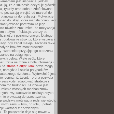
ementem jest inspiracja, jednak
zują, że o sukcesie decyduje głównie
, rytuały oraz dobrze zdefiniowane
ne pozwalają przejść od marzeń do
d planowania do realizacji. Motywację
ać do iskry, która rozpala ogień, lecz
tematyczność podtrzymuje jego
arto również zrozumieć, że motywacja
nem stałym – fluktuuje, zależy od
oliczności i poziomu energii. Dlatego
st budowanie struktur, które wspierają
edy, gdy zapał maleje. Techniki takie
małych kroków, monitorowanie
 tworzenie sprzyjającego otoczenia
zanse na osiągnięcie
wych celów. Wiele osób, które
at, trafia na różne źródła informacji i
ym na
strona z artykułami
gdzie mogą
e, narzędzia i studia przypadków
utecznego działania. Wytrwałość jest
iej cenna niż talent. To ona pozwala
rzeszkody, adaptować strategie i
 pomimo trudności. Kluczowe jest
zumienie własnych mechanizmów
znych i wypracowanie realistycznych
e nie prowadzą do przeciążenia.
prawdziwa motywacja rodzi się wtedy,
widzi sens w tym, co robi, i potrafi
oje wartości z codziennymi
. To połączenie daje siłę nawet w