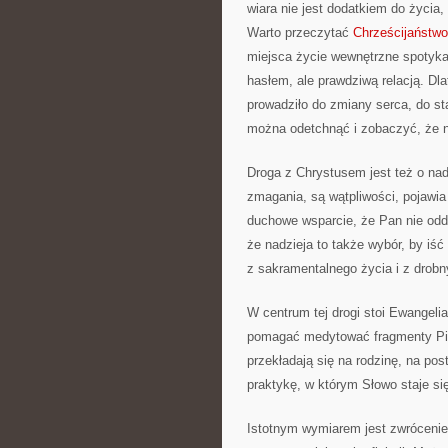
wiara nie jest dodatkiem do życia,
Warto przeczytać
Chrześcijaństwo
miejsca życie wewnętrzne spotyka s
hasłem, ale prawdziwą relacją. D
prowadziło do zmiany serca, do st
można odetchnąć i zobaczyć, że na
Droga z Chrystusem jest też o nad
zmagania, są wątpliwości, pojawi
duchowe wsparcie, że Pan nie odda
że nadzieja to także wybór, by iść
z sakramentalnego życia i z drobn
W centrum tej drogi stoi Ewangeli
pomagać medytować fragmenty Pis
przekładają się na rodzinę, na pos
praktykę, w którym Słowo staje s
Istotnym wymiarem jest zwrócenie