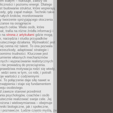
nem stałym – fluktuuje, zależy od
oliczności i poziomu energii. Dlatego
st budowanie struktur, które wspierają
edy, gdy zapał maleje. Techniki takie
małych kroków, monitorowanie
 tworzenie sprzyjającego otoczenia
zanse na osiągnięcie
wych celów. Wiele osób, które
at, trafia na różne źródła informacji i
ym na
strona z artykułami
gdzie mogą
e, narzędzia i studia przypadków
utecznego działania. Wytrwałość jest
iej cenna niż talent. To ona pozwala
rzeszkody, adaptować strategie i
 pomimo trudności. Kluczowe jest
zumienie własnych mechanizmów
znych i wypracowanie realistycznych
e nie prowadzą do przeciążenia.
prawdziwa motywacja rodzi się wtedy,
widzi sens w tym, co robi, i potrafi
oje wartości z codziennymi
. To połączenie daje siłę nawet w
wątpienia i staje się fundamentem
woju osobistego.
d zawsze stanowi przedmiot
ania psychologów, coachów i osób
tecznie realizować swoje cele. Jej
złożona i wielowymiarowa – obejmuje
niki biologiczne, jak i społeczne,
 i poznawcze. Ludzie często myślą, że