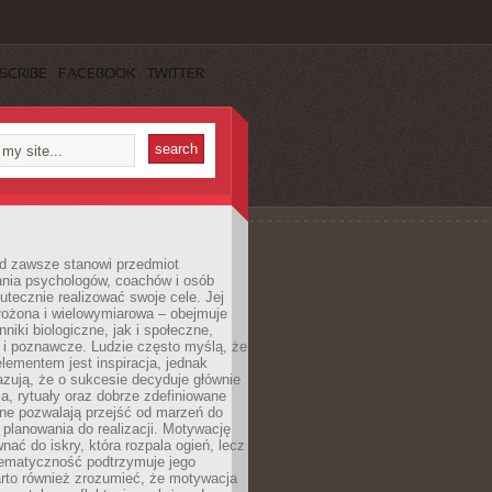
SCRIBE
FACEBOOK
TWITTER
d zawsze stanowi przedmiot
ania psychologów, coachów i osób
tecznie realizować swoje cele. Jej
złożona i wielowymiarowa – obejmuje
niki biologiczne, jak i społeczne,
 i poznawcze. Ludzie często myślą, że
ementem jest inspiracja, jednak
zują, że o sukcesie decyduje głównie
, rytuały oraz dobrze zdefiniowane
ne pozwalają przejść od marzeń do
d planowania do realizacji. Motywację
ać do iskry, która rozpala ogień, lecz
tematyczność podtrzymuje jego
arto również zrozumieć, że motywacja