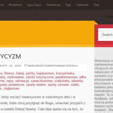
ina
Redakcja
Strasburg
Tagi
Valencia
Tagi
Spis Treści
SUB
TYCYZM
Motywacja o
zainteresow
ATEIZM
 STY - 31 - 2026
MOŻLIWOŚĆ KOMENTOWANIA
ZOSTAŁA
chcących sku
I
AGNOSTYCYZM
natura jest 
że
,
fitness
,
hokej
,
jachty
,
kajakarstwo
,
koszykówka
,
zarówno czyn
arty
,
nurkowanie
,
odzież turystyczna
,
paralotniarstwo
,
piłka
emocjonalne
zne
,
rejsy
,
rekreacja
,
saneczkarstwo
,
siatkówka
,
siłownia
,
kluczowym el
porty powietrzne
,
sporty wodne
,
sporty zimowe
,
statki
,
badania poka
s
,
żeglarstwo
konsekwencja
nawyki. To o
, który ma być towarzyszem w codziennym dniu i w
działania, o
można porówn
 osób, które chcą przylgnąć do Boga, umacniać przyjaźń z
dopiero sys
w świetle Dobrej Nowiny. Cała idea opiera się na tym, że
trwałość. W