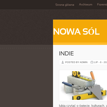
Archiwum
Fiorent
Strona główna
NOWA SÓL
INDIE
POSTED BY ADMIN
LIP - 6 - 2
lubią czytać o świecie, kulturach, 