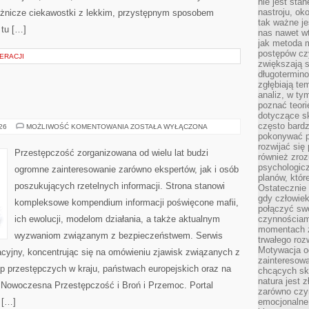
nie jest sta
nastroju, ok
różnicze ciekawostki z lekkim, przystępnym sposobem
tak ważne je
 tu […]
nas nawet wt
jak metoda 
postępów czy
ERACJI
zwiększają s
długotermino
zgłębiają tem
analiz, w t
poznać teori
dotyczące sk
często bardz
BROŃ
026
MOŻLIWOŚĆ KOMENTOWANIA
ZOSTAŁA WYŁĄCZONA
I
pokonywać p
PRZEMOC
rozwijać się
Przestępczość zorganizowana od wielu lat budzi
również zro
psychologic
ogromne zainteresowanie zarówno ekspertów, jak i osób
planów, któr
poszukujących rzetelnych informacji. Strona stanowi
Ostatecznie 
gdy człowiek 
kompleksowe kompendium informacji poświęcone mafii,
połączyć sw
ich ewolucji, modelom działania, a także aktualnym
czynnościami
momentach z
wyzwaniom związanym z bezpieczeństwem. Serwis
trwałego roz
Motywacja o
acyjny, koncentrując się na omówieniu zjawisk związanych z
zainteresow
p przestępczych w kraju, państwach europejskich oraz na
chcących sku
natura jest 
 Nowoczesna Przestępczość i Broń i Przemoc. Portal
zarówno czyn
 […]
emocjonalne