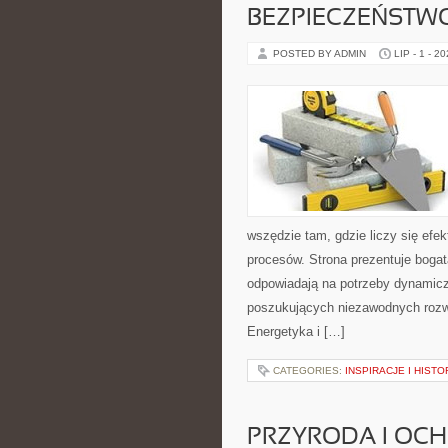
BEZPIECZEŃSTW
POSTED BY ADMIN
LIP - 1 - 2
wszędzie tam, gdzie liczy się ef
procesów. Strona prezentuje bogatą
odpowiadają na potrzeby dynamiczn
poszukujących niezawodnych rozw
Energetyka i […]
CATEGORIES:
INSPIRACJE I HIST
PRZYRODA I OC