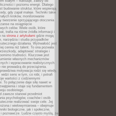
nem stałym – fluktuuje, zależy od
oliczności i poziomu energii. Dlatego
st budowanie struktur, które wspierają
edy, gdy zapał maleje. Techniki takie
małych kroków, monitorowanie
 tworzenie sprzyjającego otoczenia
zanse na osiągnięcie
wych celów. Wiele osób, które
at, trafia na różne źródła informacji i
ym na
strona z artykułami
gdzie mogą
e, narzędzia i studia przypadków
utecznego działania. Wytrwałość jest
iej cenna niż talent. To ona pozwala
rzeszkody, adaptować strategie i
 pomimo trudności. Kluczowe jest
zumienie własnych mechanizmów
znych i wypracowanie realistycznych
e nie prowadzą do przeciążenia.
prawdziwa motywacja rodzi się wtedy,
widzi sens w tym, co robi, i potrafi
oje wartości z codziennymi
. To połączenie daje siłę nawet w
wątpienia i staje się fundamentem
woju osobistego.
d zawsze stanowi przedmiot
ania psychologów, coachów i osób
tecznie realizować swoje cele. Jej
złożona i wielowymiarowa – obejmuje
niki biologiczne, jak i społeczne,
 i poznawcze. Ludzie często myślą, że