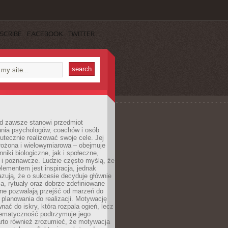
SCRIBE
FACEBOOK
TWITTER
d zawsze stanowi przedmiot
ania psychologów, coachów i osób
tecznie realizować swoje cele. Jej
złożona i wielowymiarowa – obejmuje
niki biologiczne, jak i społeczne,
 i poznawcze. Ludzie często myślą, że
ementem jest inspiracja, jednak
zują, że o sukcesie decyduje głównie
, rytuały oraz dobrze zdefiniowane
ne pozwalają przejść od marzeń do
d planowania do realizacji. Motywację
ać do iskry, która rozpala ogień, lecz
tematyczność podtrzymuje jego
arto również zrozumieć, że motywacja