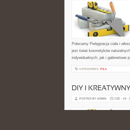
Polecamy Pielęgnacja ciała i włos
jest świat kosmetyków naturalnyc
indywidualnych, jak i gabinetowe 
CATEGORIES:
PIŁA
DIY I KREATYWN
POSTED BY ADMIN
CZE - 19 -