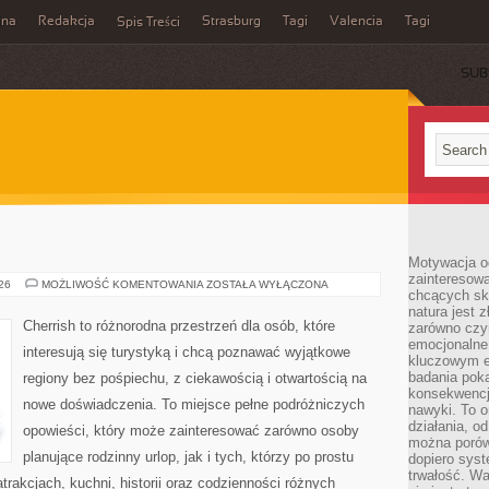
ina
Redakcja
Strasburg
Tagi
Valencia
Tagi
Spis Treści
SUB
Motywacja o
zainteresow
INDIE
026
MOŻLIWOŚĆ KOMENTOWANIA
ZOSTAŁA WYŁĄCZONA
chcących sku
natura jest 
Cherrish to różnorodna przestrzeń dla osób, które
zarówno czyn
emocjonalne
interesują się turystyką i chcą poznawać wyjątkowe
kluczowym el
badania poka
regiony bez pośpiechu, z ciekawością i otwartością na
konsekwencja
nowe doświadczenia. To miejsce pełne podróżniczych
nawyki. To o
działania, o
opowieści, który może zainteresować zarówno osoby
można porówn
planujące rodzinny urlop, jak i tych, którzy po prostu
dopiero sys
trwałość. W
atrakcjach, kuchni, historii oraz codzienności różnych