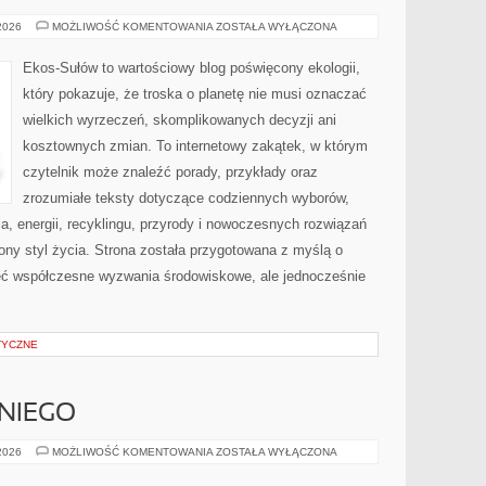
PRZYRODA
 2026
MOŻLIWOŚĆ KOMENTOWANIA
ZOSTAŁA WYŁĄCZONA
I
OCHRONA
ŚRODOWISKA
Ekos-Sułów to wartościowy blog poświęcony ekologii,
który pokazuje, że troska o planetę nie musi oznaczać
wielkich wyrzeczeń, skomplikowanych decyzji ani
kosztownych zmian. To internetowy zakątek, w którym
czytelnik może znaleźć porady, przykłady oraz
zrozumiałe teksty dotyczące codziennych wyborów,
, energii, recyklingu, przyrody i nowoczesnych rozwiązań
ny styl życia. Strona została przygotowana z myślą o
ieć współczesne wyzwania środowiskowe, ale jednocześnie
TYCZNE
NIEGO
KOSMETYKI
 2026
MOŻLIWOŚĆ KOMENTOWANIA
ZOSTAŁA WYŁĄCZONA
DLA
NIEGO