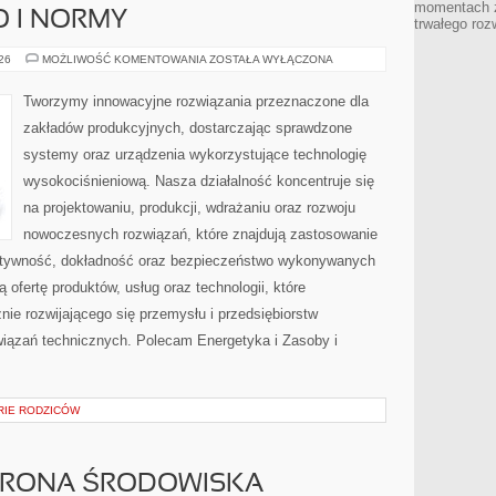
momentach z
O I NORMY
trwałego roz
BEZPIECZEŃSTWO
026
MOŻLIWOŚĆ KOMENTOWANIA
ZOSTAŁA WYŁĄCZONA
I
NORMY
Tworzymy innowacyjne rozwiązania przeznaczone dla
zakładów produkcyjnych, dostarczając sprawdzone
systemy oraz urządzenia wykorzystujące technologię
wysokociśnieniową. Nasza działalność koncentruje się
na projektowaniu, produkcji, wdrażaniu oraz rozwoju
nowoczesnych rozwiązań, które znajdują zastosowanie
ektywność, dokładność oraz bezpieczeństwo wykonywanych
 ofertę produktów, usług oraz technologii, które
ie rozwijającego się przemysłu i przedsiębiorstw
iązań technicznych. Polecam Energetyka i Zasoby i
ORIE RODZICÓW
HRONA ŚRODOWISKA