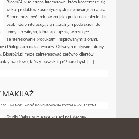
Bioarp24.pl to strona internetowa, która koncentruje się
wokół produktów kosmetycznych inspirowanych naturą.
Strona może być traktowana jako punkt odniesienia dla
osób, które interesują się naturalnym podejściem do
urody. To witryna, która wpisuje się w rosnące
zainteresowanie produktami inspirowanymi ziołami.
ów i Pielęgnacja ciała i włosów. Głównym motywem strony
h. Bioarp24.pl może zainteresować zarówno klientów
punkty handlowe, którzy poszukują różnorodnych […]
Y MAKIJAŻ
DIY
 2026
MOŻLIWOŚĆ KOMENTOWANIA
ZOSTAŁA WYŁĄCZONA
I
KREATYWNY
MAKIJAŻ
Studio Veriss to miejsce w sieci poświęcony
świadomemu dbaniu o wygląd oraz sprawdzonym
wskazówkom dla osób, które chcą rozwijać swoje