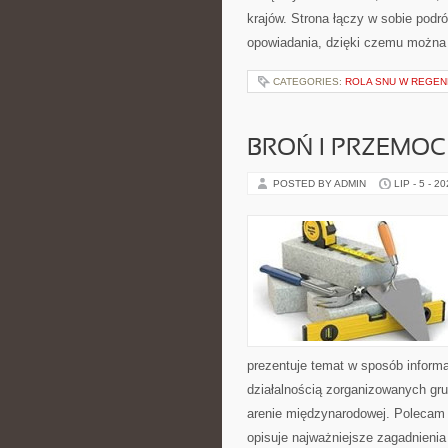
krajów. Strona łączy w sobie pod
opowiadania, dzięki czemu można
CATEGORIES:
ROLA SNU W REGEN
BROŃ I PRZEMOC
POSTED BY ADMIN
LIP - 5 - 2
prezentuje temat w sposób inform
działalnością zorganizowanych gru
arenie międzynarodowej. Polecam
opisuje najważniejsze zagadnienia