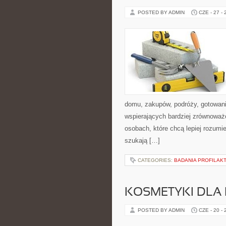
POSTED BY ADMIN
CZE - 27 -
domu, zakupów, podróży, gotowania
wspierających bardziej zrównoważo
osobach, które chcą lepiej rozum
szukają […]
CATEGORIES:
BADANIA PROFILAK
KOSMETYKI DLA 
POSTED BY ADMIN
CZE - 20 -