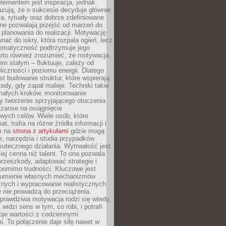
ementem jest inspiracja, jednak
zują, że o sukcesie decyduje głównie
, rytuały oraz dobrze zdefiniowane
ne pozwalają przejść od marzeń do
d planowania do realizacji. Motywację
ać do iskry, która rozpala ogień, lecz
tematyczność podtrzymuje jego
arto również zrozumieć, że motywacja
nem stałym – fluktuuje, zależy od
oliczności i poziomu energii. Dlatego
st budowanie struktur, które wspierają
edy, gdy zapał maleje. Techniki takie
małych kroków, monitorowanie
 tworzenie sprzyjającego otoczenia
zanse na osiągnięcie
wych celów. Wiele osób, które
at, trafia na różne źródła informacji i
ym na
strona z artykułami
gdzie mogą
e, narzędzia i studia przypadków
utecznego działania. Wytrwałość jest
iej cenna niż talent. To ona pozwala
rzeszkody, adaptować strategie i
 pomimo trudności. Kluczowe jest
zumienie własnych mechanizmów
znych i wypracowanie realistycznych
e nie prowadzą do przeciążenia.
prawdziwa motywacja rodzi się wtedy,
widzi sens w tym, co robi, i potrafi
oje wartości z codziennymi
. To połączenie daje siłę nawet w