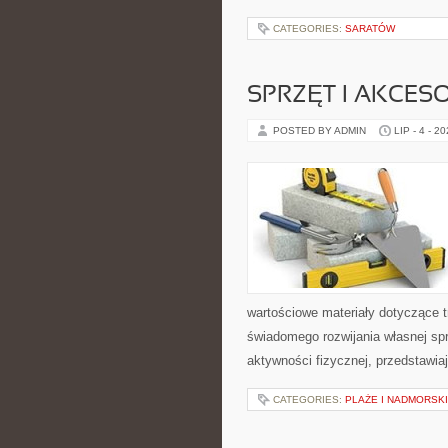
CATEGORIES:
SARATÓW
SPRZĘT I AKCES
POSTED BY ADMIN
LIP - 4 - 2
wartościowe materiały dotyczące t
świadomego rozwijania własnej sp
aktywności fizycznej, przedstawia
CATEGORIES:
PLAŻE I NADMORSK