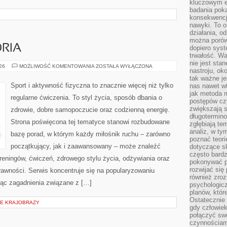
kluczowym el
badania poka
konsekwencja
nawyki. To o
działania, o
można porówn
ORIA
dopiero sys
trwałość. W
nie jest sta
SPRZĘT
026
MOŻLIWOŚĆ KOMENTOWANIA
ZOSTAŁA WYŁĄCZONA
nastroju, ok
I
AKCESORIA
tak ważne je
Sport i aktywność fizyczna to znacznie więcej niż tylko
nas nawet wt
jak metoda 
regularne ćwiczenia. To styl życia, sposób dbania o
postępów czy
zwiększają s
zdrowie, dobre samopoczucie oraz codzienną energię.
długotermino
Strona poświęcona tej tematyce stanowi rozbudowane
zgłębiają tem
analiz, w t
bazę porad, w którym każdy miłośnik ruchu – zarówno
poznać teori
początkujący, jak i zaawansowany – może znaleźć
dotyczące sk
często bardz
reningów, ćwiczeń, zdrowego stylu życia, odżywiania oraz
pokonywać p
rozwijać się
rawności. Serwis koncentruje się na popularyzowaniu
również zro
jąc zagadnienia związane z […]
psychologic
planów, któr
Ostatecznie 
IE KRAJOBRAZY
gdy człowiek 
połączyć sw
czynnościami