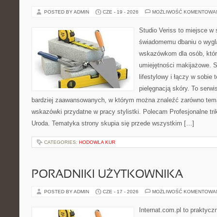
POSTED BY ADMIN
CZE - 19 - 2026
MOŻLIWOŚĆ KOMENTOWA
Studio Veriss to miejsce w
świadomemu dbaniu o wygl
wskazówkom dla osób, któr
umiejętności makijażowe. S
lifestylowy i łączy w sobie
pielęgnacją skóry. To serwi
bardziej zaawansowanych, w którym można znaleźć zarówno temat
wskazówki przydatne w pracy stylistki. Polecam Profesjonalne tri
Uroda. Tematyka strony skupia się przede wszystkim […]
CATEGORIES:
HODOWLA KUR
PORADNIKI UŻYTKOWNIKA
POSTED BY ADMIN
CZE - 17 - 2026
MOŻLIWOŚĆ KOMENTOWA
Internat.com.pl to praktyc