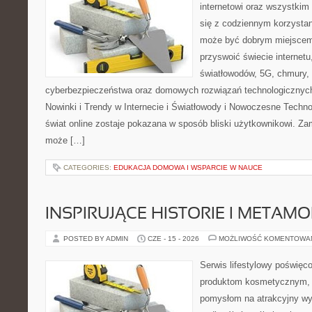
internetowi oraz wszystkim
się z codziennym korzystan
może być dobrym miejscem 
przyswoić świecie internet
światłowodów, 5G, chmury, 
cyberbezpieczeństwa oraz domowych rozwiązań technologicznych
Nowinki i Trendy w Internecie i Światłowody i Nowoczesne Techno
świat online zostaje pokazana w sposób bliski użytkownikowi. Zami
może […]
CATEGORIES:
EDUKACJA DOMOWA I WSPARCIE W NAUCE
INSPIRUJĄCE HISTORIE I METAM
POSTED BY ADMIN
CZE - 15 - 2026
MOŻLIWOŚĆ KOMENTOWA
Serwis lifestylowy poświęcon
produktom kosmetycznym, u
pomysłom na atrakcyjny wyg