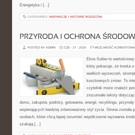
Energetyka i […]
CATEGORIES:
INSPIRACJE I HISTORIE RODZICÓW
PRZYRODA I OCHRONA ŚRODOW
POSTED BY ADMIN
CZE - 27 - 2026
MOŻLIWOŚĆ KOMENTOWA
Ekos-Sułów to wartościowy 
który pokazuje, że troska 
wielkich wyrzeczeń, skompl
kosztownych zmian. To int
czytelnik może znaleźć por
zrozumiałe teksty dotyczą
domu, zakupów, podróży, gotowania, energii, recyklingu, przyrod
wspierających bardziej zrównoważony styl życia. Strona została
osobach, które chcą lepiej rozumieć współczesne wyzwania środ
szukają […]