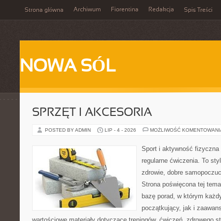
Archiwum
Fiorentina
Redakcja
Strona główna
Spis Treści
NOWA SÓL
SPRZĘT I AKCESORIA
POSTED BY ADMIN
LIP - 4 - 2026
MOŻLIWOŚĆ KOMENTOWAN
Sport i aktywność fizyczna 
regularne ćwiczenia. To sty
zdrowie, dobre samopoczuci
Strona poświęcona tej tem
bazę porad, w którym każdy
początkujący, jak i zaawa
wartościowe materiały dotyczące treningów, ćwiczeń, zdrowego st