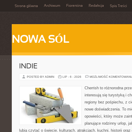
Archiwum
Fiorentina
Redakcja
Strona główna
Spis Treści
NOWA SÓL
INDIE
POSTED BY ADMIN
LIP - 6 - 2026
MOŻLIWOŚĆ KOMENTOWAN
Cherrish to różnorodna prze
interesują się turystyką i
regiony bez pośpiechu, z ci
nowe doświadczenia. To mi
opowieści, który może zai
planujące rodzinny urlop, ja
lubią czytać o świecie, kulturach, atrakcjach, kuchni, historii ora