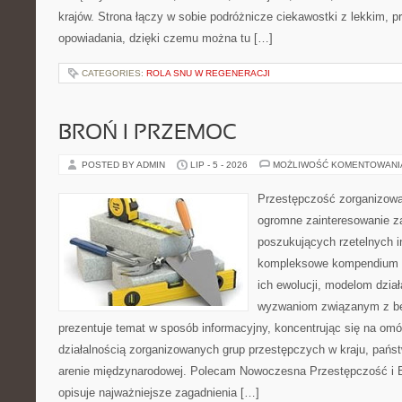
krajów. Strona łączy w sobie podróżnicze ciekawostki z lekkim,
opowiadania, dzięki czemu można tu […]
CATEGORIES:
ROLA SNU W REGENERACJI
BROŃ I PRZEMOC
POSTED BY ADMIN
LIP - 5 - 2026
MOŻLIWOŚĆ KOMENTOWAN
Przestępczość zorganizowan
ogromne zainteresowanie za
poszukujących rzetelnych i
kompleksowe kompendium in
ich ewolucji, modelom dział
wyzwaniom związanym z b
prezentuje temat w sposób informacyjny, koncentrując się na om
działalnością zorganizowanych grup przestępczych w kraju, pańs
arenie międzynarodowej. Polecam Nowoczesna Przestępczość i B
opisuje najważniejsze zagadnienia […]