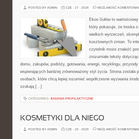
POSTED BY ADMIN
CZE - 27 - 2026
MOŻLIWOŚĆ KOMENTOWA
Ekos-Sułów to wartościowy 
który pokazuje, że troska 
wielkich wyrzeczeń, skompl
kosztownych zmian. To int
czytelnik może znaleźć por
zrozumiałe teksty dotyczą
domu, zakupów, podróży, gotowania, energii, recyklingu, przyrod
wspierających bardziej zrównoważony styl życia. Strona została
osobach, które chcą lepiej rozumieć współczesne wyzwania środ
szukają […]
CATEGORIES:
BADANIA PROFILAKTYCZNE
KOSMETYKI DLA NIEGO
POSTED BY ADMIN
CZE - 20 - 2026
MOŻLIWOŚĆ KOMENTOWA