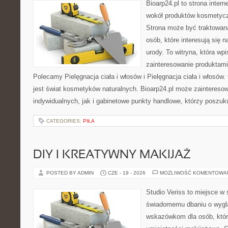
Bioarp24.pl to strona intern
wokół produktów kosmetycz
Strona może być traktowana
osób, które interesują się 
urody. To witryna, która wp
zainteresowanie produktami
Polecamy Pielęgnacja ciała i włosów i Pielęgnacja ciała i włos
jest świat kosmetyków naturalnych. Bioarp24.pl może zaintereso
indywidualnych, jak i gabinetowe punkty handlowe, którzy poszuk
CATEGORIES:
PIŁA
DIY I KREATYWNY MAKIJAŻ
POSTED BY ADMIN
CZE - 19 - 2026
MOŻLIWOŚĆ KOMENTOWA
Studio Veriss to miejsce w
świadomemu dbaniu o wygl
wskazówkom dla osób, któr