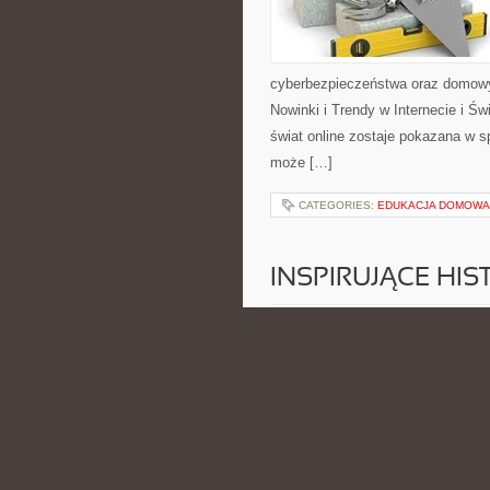
cyberbezpieczeństwa oraz domowy
Nowinki i Trendy w Internecie i Ś
świat online zostaje pokazana w sp
może […]
CATEGORIES:
EDUKACJA DOMOWA 
INSPIRUJĄCE HI
POSTED BY ADMIN
CZE - 15 -