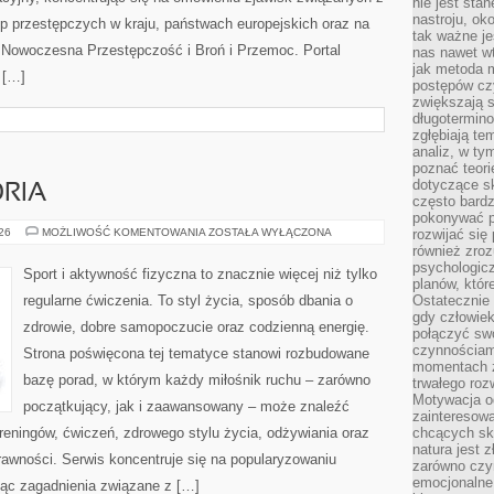
nie jest sta
nastroju, ok
p przestępczych w kraju, państwach europejskich oraz na
tak ważne je
 Nowoczesna Przestępczość i Broń i Przemoc. Portal
nas nawet wt
jak metoda 
 […]
postępów czy
zwiększają s
długotermino
zgłębiają tem
analiz, w t
poznać teori
dotyczące sk
ORIA
często bardz
pokonywać p
SPRZĘT
026
MOŻLIWOŚĆ KOMENTOWANIA
ZOSTAŁA WYŁĄCZONA
rozwijać się
I
również zro
AKCESORIA
psychologic
Sport i aktywność fizyczna to znacznie więcej niż tylko
planów, któr
regularne ćwiczenia. To styl życia, sposób dbania o
Ostatecznie 
gdy człowiek 
zdrowie, dobre samopoczucie oraz codzienną energię.
połączyć sw
czynnościami
Strona poświęcona tej tematyce stanowi rozbudowane
momentach z
bazę porad, w którym każdy miłośnik ruchu – zarówno
trwałego roz
Motywacja o
początkujący, jak i zaawansowany – może znaleźć
zainteresow
reningów, ćwiczeń, zdrowego stylu życia, odżywiania oraz
chcących sku
natura jest 
rawności. Serwis koncentruje się na popularyzowaniu
zarówno czyn
emocjonalne
jąc zagadnienia związane z […]