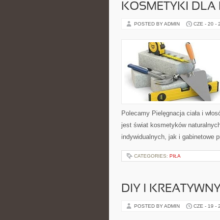
KOSMETYKI DLA 
POSTED BY ADMIN
CZE - 20 -
Polecamy Pielęgnacja ciała i włos
jest świat kosmetyków naturalnyc
indywidualnych, jak i gabinetowe 
CATEGORIES:
PIŁA
DIY I KREATYWN
POSTED BY ADMIN
CZE - 19 -