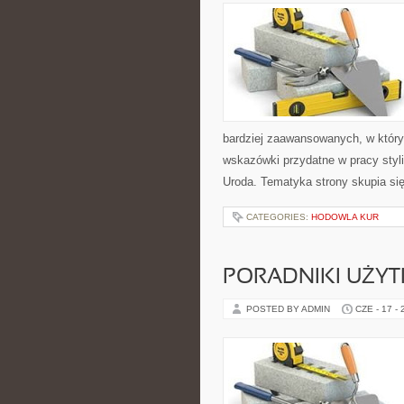
bardziej zaawansowanych, w który
wskazówki przydatne w pracy styli
Uroda. Tematyka strony skupia si
CATEGORIES:
HODOWLA KUR
PORADNIKI UŻY
POSTED BY ADMIN
CZE - 17 -