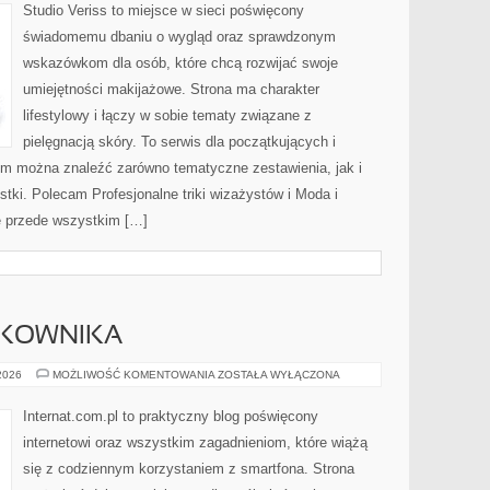
MAKIJAŻ
Studio Veriss to miejsce w sieci poświęcony
świadomemu dbaniu o wygląd oraz sprawdzonym
wskazówkom dla osób, które chcą rozwijać swoje
umiejętności makijażowe. Strona ma charakter
lifestylowy i łączy w sobie tematy związane z
pielęgnacją skóry. To serwis dla początkujących i
m można znaleźć zarówno tematyczne zestawienia, jak i
stki. Polecam Profesjonalne triki wizażystów i Moda i
ę przede wszystkim […]
TKOWNIKA
PORADNIKI
 2026
MOŻLIWOŚĆ KOMENTOWANIA
ZOSTAŁA WYŁĄCZONA
UŻYTKOWNIKA
Internat.com.pl to praktyczny blog poświęcony
internetowi oraz wszystkim zagadnieniom, które wiążą
się z codziennym korzystaniem z smartfona. Strona