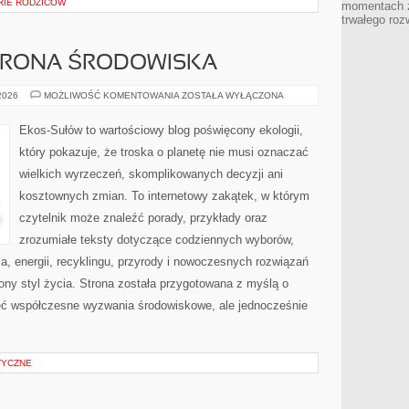
ORIE RODZICÓW
momentach z
trwałego roz
HRONA ŚRODOWISKA
PRZYRODA
 2026
MOŻLIWOŚĆ KOMENTOWANIA
ZOSTAŁA WYŁĄCZONA
I
OCHRONA
ŚRODOWISKA
Ekos-Sułów to wartościowy blog poświęcony ekologii,
który pokazuje, że troska o planetę nie musi oznaczać
wielkich wyrzeczeń, skomplikowanych decyzji ani
kosztownych zmian. To internetowy zakątek, w którym
czytelnik może znaleźć porady, przykłady oraz
zrozumiałe teksty dotyczące codziennych wyborów,
, energii, recyklingu, przyrody i nowoczesnych rozwiązań
ny styl życia. Strona została przygotowana z myślą o
ieć współczesne wyzwania środowiskowe, ale jednocześnie
TYCZNE