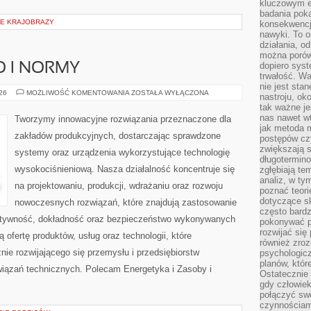
kluczowym el
badania poka
IE KRAJOBRAZY
konsekwencja
nawyki. To o
działania, o
można porówn
dopiero sys
O I NORMY
trwałość. W
nie jest sta
BEZPIECZEŃSTWO
026
MOŻLIWOŚĆ KOMENTOWANIA
ZOSTAŁA WYŁĄCZONA
nastroju, ok
I
tak ważne je
NORMY
nas nawet wt
Tworzymy innowacyjne rozwiązania przeznaczone dla
jak metoda 
zakładów produkcyjnych, dostarczając sprawdzone
postępów czy
zwiększają s
systemy oraz urządzenia wykorzystujące technologię
długotermino
wysokociśnieniową. Nasza działalność koncentruje się
zgłębiają tem
analiz, w t
na projektowaniu, produkcji, wdrażaniu oraz rozwoju
poznać teori
dotyczące sk
nowoczesnych rozwiązań, które znajdują zastosowanie
często bardz
ektywność, dokładność oraz bezpieczeństwo wykonywanych
pokonywać p
rozwijać się
 ofertę produktów, usług oraz technologii, które
również zro
ie rozwijającego się przemysłu i przedsiębiorstw
psychologic
planów, któr
iązań technicznych. Polecam Energetyka i Zasoby i
Ostatecznie 
gdy człowiek 
połączyć sw
czynnościami