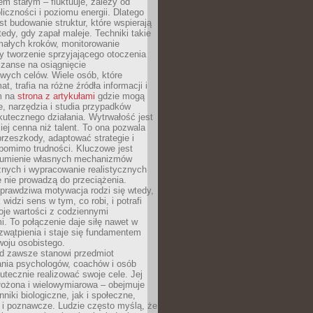
nem stałym – fluktuuje, zależy od
oliczności i poziomu energii. Dlatego
st budowanie struktur, które wspierają
edy, gdy zapał maleje. Techniki takie
małych kroków, monitorowanie
 tworzenie sprzyjającego otoczenia
zanse na osiągnięcie
wych celów. Wiele osób, które
at, trafia na różne źródła informacji i
ym na
strona z artykułami
gdzie mogą
e, narzędzia i studia przypadków
utecznego działania. Wytrwałość jest
iej cenna niż talent. To ona pozwala
rzeszkody, adaptować strategie i
 pomimo trudności. Kluczowe jest
zumienie własnych mechanizmów
znych i wypracowanie realistycznych
e nie prowadzą do przeciążenia.
prawdziwa motywacja rodzi się wtedy,
widzi sens w tym, co robi, i potrafi
oje wartości z codziennymi
. To połączenie daje siłę nawet w
wątpienia i staje się fundamentem
woju osobistego.
d zawsze stanowi przedmiot
ania psychologów, coachów i osób
tecznie realizować swoje cele. Jej
złożona i wielowymiarowa – obejmuje
niki biologiczne, jak i społeczne,
 i poznawcze. Ludzie często myślą, że