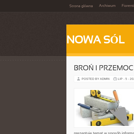
Archiwum
Fiorent
Strona główna
NOWA SÓL
BROŃ I PRZEMOC
POSTED BY ADMIN
LIP - 5 - 2
prezentuje temat w sposób inform