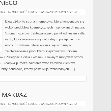
NIEGO
KOSMETYKI
 2026
MOŻLIWOŚĆ KOMENTOWANIA
ZOSTAŁA WYŁĄCZONA
DLA
NIEGO
Bioarp24.pl to strona internetowa, która koncentruje się
wokół produktów kosmetycznych inspirowanych naturą.
Strona może być traktowana jako punkt odniesienia dla
osób, które interesują się naturalnym podejściem do
urody. To witryna, która wpisuje się w rosnące
zainteresowanie produktami inspirowanymi ziołami.
ów i Pielęgnacja ciała i włosów. Głównym motywem strony
h. Bioarp24.pl może zainteresować zarówno klientów
punkty handlowe, którzy poszukują różnorodnych […]
Y MAKIJAŻ
DIY
 2026
MOŻLIWOŚĆ KOMENTOWANIA
ZOSTAŁA WYŁĄCZONA
I
KREATYWNY