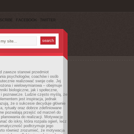
SCRIBE
FACEBOOK
TWITTER
d zawsze stanowi przedmiot
ania psychologów, coachów i osób
tecznie realizować swoje cele. Jej
złożona i wielowymiarowa – obejmuje
niki biologiczne, jak i społeczne,
 i poznawcze. Ludzie często myślą, że
ementem jest inspiracja, jednak
zują, że o sukcesie decyduje głównie
, rytuały oraz dobrze zdefiniowane
ne pozwalają przejść od marzeń do
d planowania do realizacji. Motywację
ać do iskry, która rozpala ogień, lecz
tematyczność podtrzymuje jego
arto również zrozumieć, że motywacja