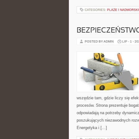
CATEGORIES:
PLAŻE I NADMORSK
BEZPIECZEŃSTW
POSTED BY ADMIN
LIP - 1 - 2
wszędzie tam, gdzie liczy się ef
procesów. Strona prezentuje bogatą
odpowiadają na potrzeby dynamiczn
poszukujących niezawodnych rozw
Energetyka i […]