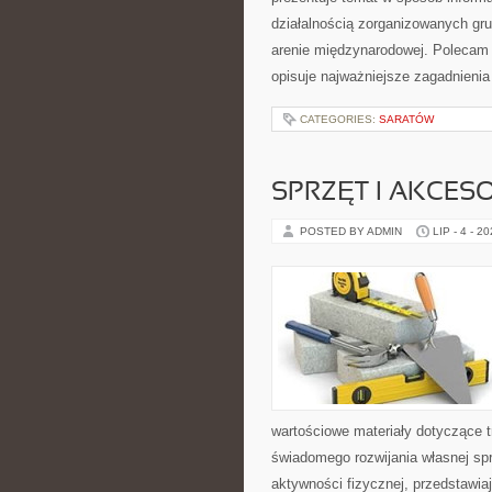
działalnością zorganizowanych gru
arenie międzynarodowej. Polecam
opisuje najważniejsze zagadnienia
CATEGORIES:
SARATÓW
SPRZĘT I AKCES
POSTED BY ADMIN
LIP - 4 - 2
wartościowe materiały dotyczące t
świadomego rozwijania własnej sp
aktywności fizycznej, przedstawia