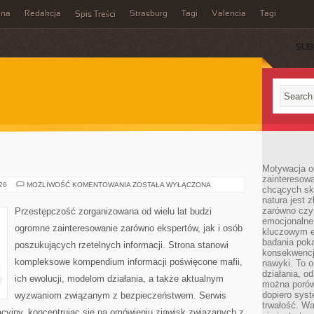
ina
Redakcja
Strasburg
Tagi
Valencia
Tagi
Spis Treści
SUB
Motywacja o
zainteresow
BROŃ
026
MOŻLIWOŚĆ KOMENTOWANIA
ZOSTAŁA WYŁĄCZONA
chcących sku
I
natura jest 
PRZEMOC
zarówno czyn
Przestępczość zorganizowana od wielu lat budzi
emocjonalne
ogromne zainteresowanie zarówno ekspertów, jak i osób
kluczowym el
badania poka
poszukujących rzetelnych informacji. Strona stanowi
konsekwencja
kompleksowe kompendium informacji poświęcone mafii,
nawyki. To o
działania, o
ich ewolucji, modelom działania, a także aktualnym
można porówn
dopiero sys
wyzwaniom związanym z bezpieczeństwem. Serwis
trwałość. W
acyjny, koncentrując się na omówieniu zjawisk związanych z