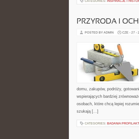
CATEGORIES:
INSPIRACJE I HIST
PRZYRODA I OC
POSTED BY ADMIN
CZE - 27 -
domu, zakupów, podróży, gotowania
wspierających bardziej zrównoważo
osobach, które chcą lepiej rozum
szukają […]
CATEGORIES:
BADANIA PROFILAK