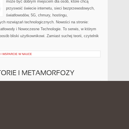
może być dobrym miejscem dla osób, które chcą
przyswoić świecie internetu, sieci bezprzewodowych,
światłowodów, 5G, chmury, hostingu,
ch rozwiązań technologicznych. Nowości na stronie:
wiatłowody i Nowoczesne Technologie. To serwis, w którym
osób bliski użytkownikowi. Zamiast suchej teorii, czytelnik
I WSPARCIE W NAUCE
STORIE I METAMORFOZY
INSPIRUJĄCE
 2026
MOŻLIWOŚĆ KOMENTOWANIA
ZOSTAŁA WYŁĄCZONA
HISTORIE
I
METAMORFOZY
Serwis lifestylowy poświęcony jest ubiorowi, pielęgnacji,
produktom kosmetycznym, upiększaniu twarzy oraz
pomysłom na atrakcyjny wygląd dla osób, które chcą
podkreślać swój charakter niezależnie od figury. To
miejsce stworzone z myślą o czytelnikach, którzy
szukają prostych porad dotyczących dobierania ubrań,